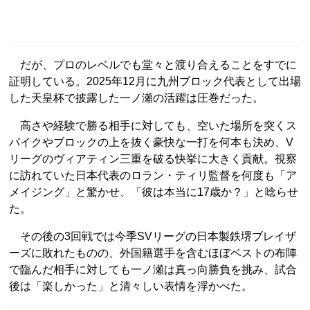
だが、プロのレベルでも堂々と渡り合えることをすでに
証明している。2025年12月に九州ブロック代表として出場
した天皇杯で披露した一ノ瀬の活躍は圧巻だった。
高さや経験で勝る相手に対しても、空いた場所を突くス
パイクやブロックの上を抜く豪快な一打を何本も決め、V
リーグのヴィアティン三重を破る快挙に大きく貢献。視察
に訪れていた日本代表のロラン・ティリ監督を何度も「ア
メイジング」と驚かせ、「彼は本当に17歳か？」と唸らせ
た。
その後の3回戦では今季SVリーグの日本製鉄堺ブレイザ
ーズに敗れたものの、外国籍選手を含むほぼベストの布陣
で臨んだ相手に対しても一ノ瀬は真っ向勝負を挑み、試合
後は「楽しかった」と清々しい表情を浮かべた。