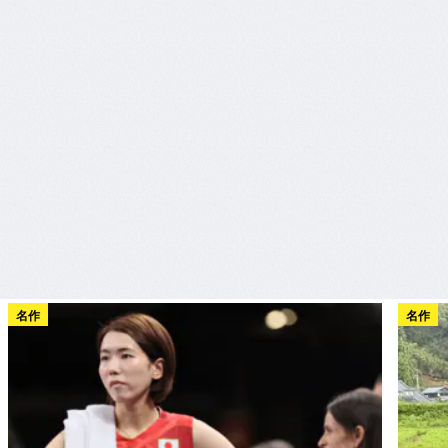
名作
名作