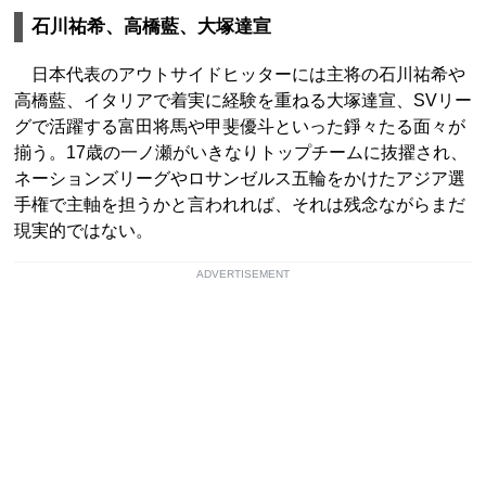
石川祐希、高橋藍、大塚達宣
日本代表のアウトサイドヒッターには主将の石川祐希や
高橋藍、イタリアで着実に経験を重ねる大塚達宣、SVリー
グで活躍する富田将馬や甲斐優斗といった錚々たる面々が
揃う。17歳の一ノ瀬がいきなりトップチームに抜擢され、
ネーションズリーグやロサンゼルス五輪をかけたアジア選
手権で主軸を担うかと言われれば、それは残念ながらまだ
現実的ではない。
ADVERTISEMENT