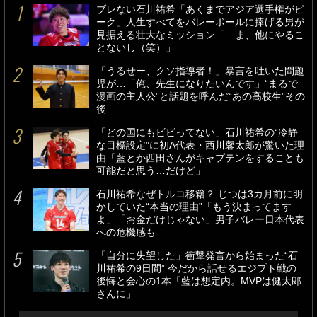
ブレない石川祐希「あくまでアジア選手権がピ
ーク」人生すべてをバレーボールに捧げる男が
見据える壮大なミッション「…ま、他にやるこ
とないし（笑）」
「うるせー、クソ指導者！」暴言を吐いた問題
児が…「俺、先生になりたいんです」“まるで
漫画の主人公”と話題を呼んだ“あの高校生”その
後
「どの国にもビビってない」石川祐希の“冷静
な目標設定”に初A代表・西川馨太郎が驚いた理
由「藍とか西田さんがキャプテンをすることも
可能だと思う…だけど」
石川祐希なぜトルコ移籍？ じつは3カ月前に明
かしていた“本当の理由”「もう決まってます
よ」「お金だけじゃない」男子バレー日本代表
への危機感も
「自分に失望した」衝撃発言から始まった“石
川祐希の9日間” 今だから話せるエジプト戦の
後悔と会心の1本「藍は想定内。MVPは健太郎
さんに」