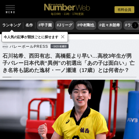
有料会員
毎日6時・11時・17時更新
ランキング
名作
#甲子園
#Jリーグ
#中村剛也
#佐々木朗希
#ラグ
〉
×
今人気の記事が競技ごとに探せます
バレーボール
バレーボール日本代表
バレーボールPRESS
BACK NUMBER
石川祐希、西田有志、高橋藍より早い…高校3年生が男
子バレー日本代表“異例”の初選出「あの子は面白い」亡
き名将も認めた逸材・一ノ瀬漣（17歳）とは何者か？