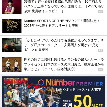
38歳でも進化を続ける篠山竜青が語る「10年前より
バスケが上手くなっている」理由とは。［MVVりらい
ぶ賞 受賞者インタビュー］
PR
Number SPORTS OF THE YEAR 2026 開催決定！
2026年を代表するアスリートを表彰
「少しぼやけているだけでも感覚が狂ってきます」B
リーグ屈指のシューター・安藤周人が明かす“見え
る”ことの重要性
PR
世界の頂点に君臨し続けるオランダの超人ハリー・ラ
ブレイセンと日本のエースの太田海也「絶対王者から
学ぶこと」《ケイリン国際対談②》
PR