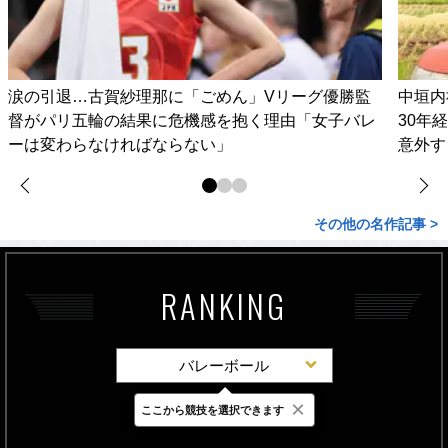
涙の引退…古賀紗理那に「ごめん」Vリーグ優勝監
中垣内
督がパリ五輪の結果に危機感を抱く理由「女子バレ
30年
ーは変わらなければならない」
意外す
その他の名作記事 >
RANKING
バレーボール
×
ここから競技を選択できます
最新
24時間
週間