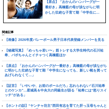
【原点】「おかんのハンバーグが一
番好き」高橋藍の母が涙ながらに明
かした壮絶な子育て期「中学生にな
っても、新しい靴を買ってあげられ
なくて…」
関連記事
【画像】2026年度バレーボール男子日本代表登録メンバーを見る
【秘蔵写真】「めっちゃ若い〜」筋トレする大学生時代の石川祐
希、バボちゃんとイチャつく高橋藍ほか
【原点】「おかんのハンバーグが一番好き」高橋藍の母が涙ながら
に明かした壮絶な子育て期「中学生になっても、新しい靴を買って
あげられなくて…」
【証言】「いやいや、お前のボールだろ」忘れられない“石川祐希
とのケンカ”…星城高＆中央大の同級生が語る「祐希には“怒りスイ
ッチ”がある」
【ホントの話】“ヤンチャ坊主”西田有志を育てた肝っ玉母ちゃんと