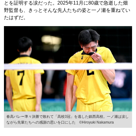
とを証明する涙だった。2025年11月に80歳で急逝した畑
野監督も、きっとそんな先人たちの姿と一ノ瀬を重ねてい
たはずだ。
春高バレー準々決勝で敗れて「高校3冠」を逃した鎮西高校。一ノ瀬は涙し
ながら先輩たちへの感謝の思いを口にした ©︎Hiroyuki Nakamura