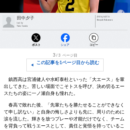
photograph by
田中夕子
Hiroyuki Nakamura
text by
Yuko Tanaka
ポスト
シェア
コピー
3
/3
ページ目
この記事を1ページ目から読む
鎮西高は宮浦健人や水町泰杜といった「大エース」を輩
出してきた。苦しい場面でこそトスを呼び、決め切るエー
スたちの姿に一ノ瀬自身も憧れた。
春高で敗れた後、「先輩たちを勝たせることができなく
て申し訳ない」と自身の悔しさよりも先に、周りのために
涙を流した。輝きを放つプレーや才能だけでなく、チーム
を背負って戦うエースとして、責任と覚悟を持っているこ