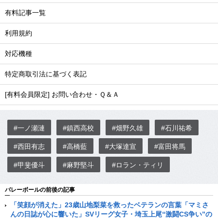
有料記事一覧
利用規約
対応機種
特定商取引法に基づく表記
[有料会員限定] お問い合わせ・Ｑ＆Ａ
#一ノ瀬漣
#鎮西高校
#畑野久雄
#石川祐希
#西田有志
#高橋藍
#大塚達宣
#富田将馬
#甲斐優斗
#麻野堅斗
#ロラン・ティリ
バレーボールの前後の記事
「笑顔が消えた」23歳山地梨菜を救ったベテランの言葉「マミさ
んの日誌が心に響いた」SVリーグ女子・埼玉上尾“激闘CS争い”の