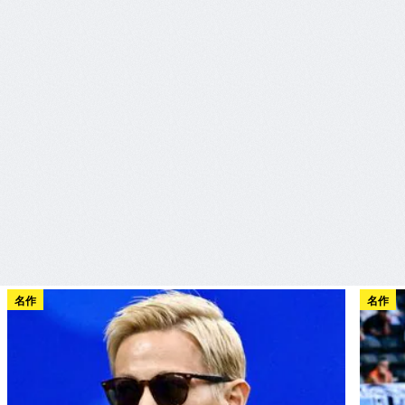
名作
名作