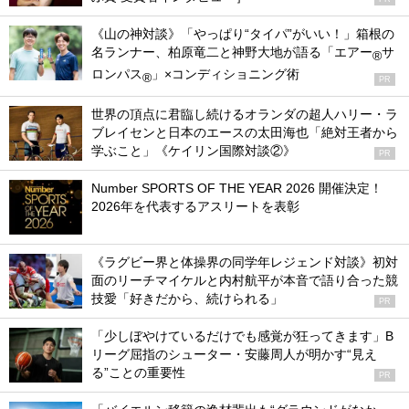
《山の神対談》「やっぱり“タイパ”がいい！」箱根の
名ランナー、柏原竜二と神野大地が語る「エアー
サ
®
ロンパス
」×コンディショニング術
®
PR
世界の頂点に君臨し続けるオランダの超人ハリー・ラ
ブレイセンと日本のエースの太田海也「絶対王者から
学ぶこと」《ケイリン国際対談②》
PR
Number SPORTS OF THE YEAR 2026 開催決定！
2026年を代表するアスリートを表彰
《ラグビー界と体操界の同学年レジェンド対談》初対
面のリーチマイケルと内村航平が本音で語り合った競
技愛「好きだから、続けられる」
PR
「少しぼやけているだけでも感覚が狂ってきます」B
リーグ屈指のシューター・安藤周人が明かす“見え
る”ことの重要性
PR