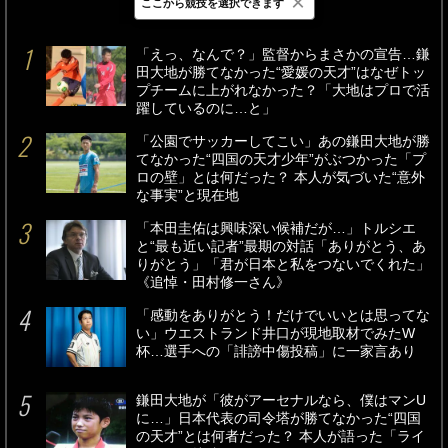
×
ここから競技を選択できます
最新
24時間
週間
「えっ、なんで？」監督からまさかの宣告…鎌
田大地が勝てなかった“愛媛の天才”はなぜトッ
プチームに上がれなかった？「大地はプロで活
躍しているのに…と」
「公園でサッカーしてこい」あの鎌田大地が勝
てなかった“四国の天才少年”がぶつかった「プ
ロの壁」とは何だった？ 本人が気づいた“意外
な事実”と現在地
「本田圭佑は興味深い候補だが…」トルシエ
と“最も近い記者”最期の対話「ありがとう、あ
りがとう」「君が日本と私をつないでくれた」
《追悼・田村修一さん》
「感動をありがとう！だけでいいとは思ってな
い」ウエストランド井口が現地取材でみたW
杯…選手への「誹謗中傷投稿」に一家言あり
鎌田大地が「彼がアーセナルなら、僕はマンU
に…」日本代表の司令塔が勝てなかった“四国
の天才”とは何者だった？ 本人が語った「ライ