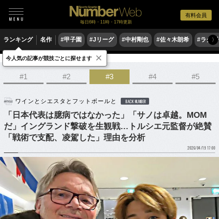
有料会員
毎日6時・11時・17時更新
ランキング
名作
#甲子園
#Jリーグ
#中村剛也
#佐々木朗希
#ラグ
〉
×
今人気の記事が競技ごとに探せます
サッカー
サッカー日本代表
#1
#2
#3
#4
#5
ワインとシエスタとフットボールと
BACK NUMBER
「日本代表は臆病ではなかった」「サノは卓越。MOM
だ」イングランド撃破を生観戦…トルシエ元監督が絶賛
「戦術で支配、凌駕した」理由を分析
2026/04/19 17:00