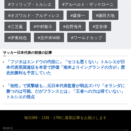
#フィリップ・トルシエ
#アルベルト・ザッケローニ
#オズワルド・アルディレス
#森保一
#鎌田大地
#三笘薫
#中村敬斗
#佐野海舟
#堂安律
#伊東純也
#北中米W杯
#ワールドカップ
サッカー日本代表の前後の記事
「フジタはエンドウの代役に」「セコも悪くない」トルシエが日
本代表英国遠征を本音で評価「南米よりイングランドの方が」歴
史的勝利も予言していた
「知性」で英撃破も…元日本代表監督が弱点ズバリ「オランダに
勝つのは可能。だがフランスとは」「王者への力は得ていない」
トルシエの視点
毎日6時・11時・17時に最新記事をお届けします
FOLLOW US