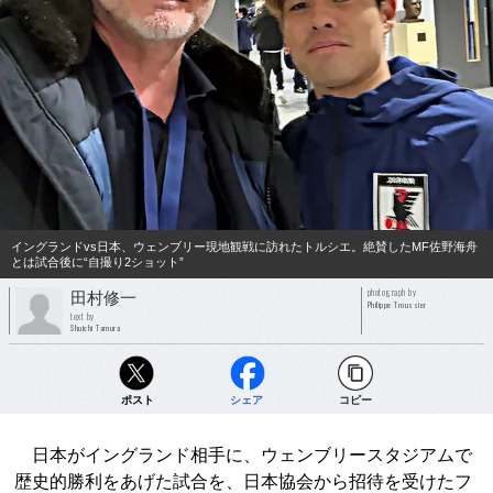
イングランドvs日本、ウェンブリー現地観戦に訪れたトルシエ。絶賛したMF佐野海舟
とは試合後に“自撮り2ショット”
photograph by
田村修一
Philippe Troussier
text by
Shuichi Tamura
ポスト
シェア
コピー
日本がイングランド相手に、ウェンブリースタジアムで
歴史的勝利をあげた試合を、日本協会から招待を受けたフ