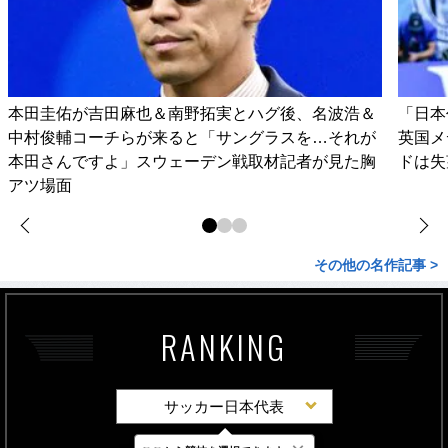
本田圭佑が吉田麻也＆南野拓実とハグ後、名波浩＆
「日本
中村俊輔コーチらが来ると「サングラスを…それが
英国メ
本田さんですよ」スウェーデン戦取材記者が見た胸
ドは失
アツ場面
その他の名作記事 >
RANKING
サッカー日本代表