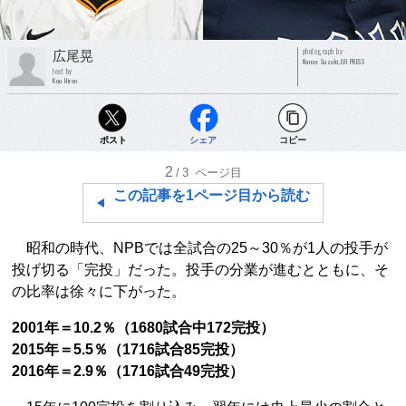
photograph by
広尾晃
Nanae Suzuki,JIJI PRESS
text by
Kou Hiroo
ポスト
シェア
コピー
2
/3
ページ目
この記事を1ページ目から読む
昭和の時代、NPBでは全試合の25～30％が1人の投手が
投げ切る「完投」だった。投手の分業が進むとともに、そ
の比率は徐々に下がった。
2001年＝10.2％（1680試合中172完投）
2015年＝5.5％（1716試合85完投）
2016年＝2.9％（1716試合49完投）