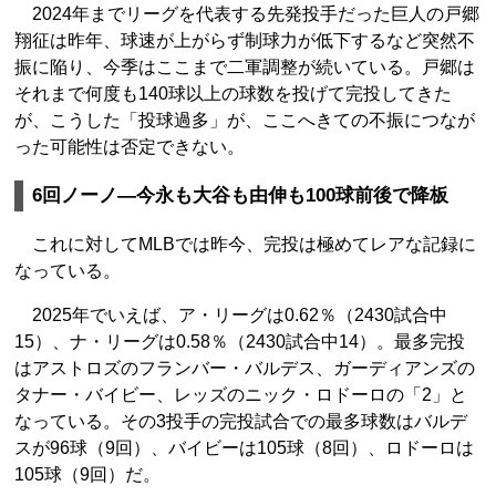
2024年までリーグを代表する先発投手だった巨人の戸郷
翔征は昨年、球速が上がらず制球力が低下するなど突然不
振に陥り、今季はここまで二軍調整が続いている。戸郷は
それまで何度も140球以上の球数を投げて完投してきた
が、こうした「投球過多」が、ここへきての不振につなが
った可能性は否定できない。
6回ノーノ―今永も大谷も由伸も100球前後で降板
これに対してMLBでは昨今、完投は極めてレアな記録に
なっている。
2025年でいえば、ア・リーグは0.62％（2430試合中
15）、ナ・リーグは0.58％（2430試合中14）。最多完投
はアストロズのフランバー・バルデス、ガーディアンズの
タナー・バイビー、レッズのニック・ロドーロの「2」と
なっている。その3投手の完投試合での最多球数はバルデ
スが96球（9回）、バイビーは105球（8回）、ロドーロは
105球（9回）だ。