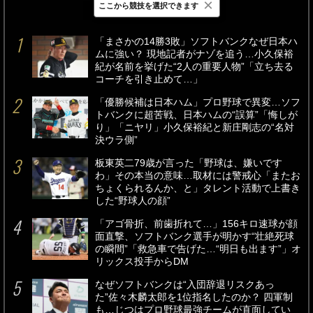
×
ここから競技を選択できます
最新
24時間
週間
「まさかの14勝3敗」ソフトバンクなぜ日本ハ
ムに強い？ 現地記者がナゾを追う…小久保裕
紀が名前を挙げた“2人の重要人物”「立ち去る
コーチを引き止めて…」
「優勝候補は日本ハム」プロ野球で異変…ソフ
トバンクに超苦戦、日本ハムの“誤算”「悔しが
り」「ニヤリ」小久保裕紀と新庄剛志の“名対
決ウラ側”
板東英二79歳が言った「野球は、嫌いです
わ」その本当の意味…取材には警戒心「またお
ちょくられるんか、と」タレント活動で上書き
した“野球人の顔”
「アゴ骨折、前歯折れて…」156キロ速球が顔
面直撃、ソフトバンク選手が明かす“壮絶死球
の瞬間”「救急車で告げた…“明日も出ます”」オ
リックス投手からDM
なぜソフトバンクは“入団辞退リスクあっ
た”佐々木麟太郎を1位指名したのか？ 四軍制
も…じつはプロ野球最強チームが直面してい