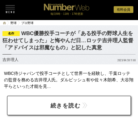
有料会員
毎日6時・11時・17時更新
野球
プロ野球
WBC優勝投手コーチが「ある投手の野球人生を
名作
狂わせてしまった」と悔やんだ日…ロッテ吉井理人監督
「アドバイスは邪魔なもの」と記した真意
吉井理人
2023/04/30 11:00
WBC侍ジャパンで投手コーチとして世界一を経験し、千葉ロッテ
の監督を務める吉井理人氏。ダルビッシュ有や佐々木朗希、大谷翔
平らといった才能を見...
続きを読む