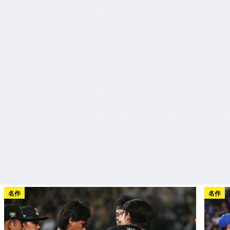
名作
名作