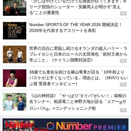
「少しぼやけているだけでも感覚が狂ってきます」B
リーグ屈指のシューター・安藤周人が明かす“見え
る”ことの重要性
PR
Number SPORTS OF THE YEAR 2026 開催決定！
2026年を代表するアスリートを表彰
世界の頂点に君臨し続けるオランダの超人ハリー・ラ
ブレイセンと日本のエースの太田海也「絶対王者から
学ぶこと」《ケイリン国際対談②》
PR
38歳でも進化を続ける篠山竜青が語る「10年前より
バスケが上手くなっている」理由とは。［MVVりらい
ぶ賞 受賞者インタビュー］
PR
《山の神対談》「やっぱり“タイパ”がいい！」箱根の
名ランナー、柏原竜二と神野大地が語る「エアー
サ
®
ロンパス
」×コンディショニング術
®
PR