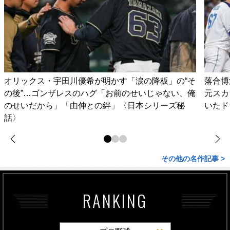
オリックス・宇田川優希が明かす「涙の降板」の“そ
落合博
の後”…ゴンザレスのハグ「お前のせいじゃない、俺
元スカ
のせいだから」「由伸との絆」〈日本シリーズ秘
いたド
話〉
その他の名作記事 >
RANKING