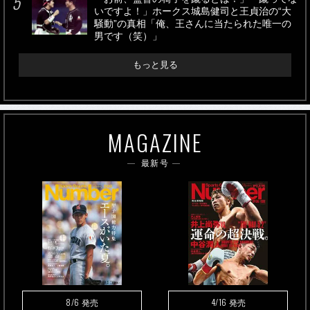
いですよ！」ホークス城島健司と王貞治の“大
騒動”の真相「俺、王さんに当たられた唯一の
男です（笑）」
もっと見る
MAGAZINE
最新号
8/6
4/16
発売
発売