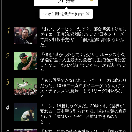
プロ野球
×
ここから競技を選択できます
最新
24時間
週間
「おい、ノーヒットだぞ？」落合博満より前に
ダイエー王貞治が決断していた“日本シリーズ
で無安打投手交代”…「個人記録は関係ないん
だ」
「僕を4番から外してください」ホークス小久
保裕紀“選手人生最大の危機”に王貞治は何と答
えたか…「あれで逃げていたら、次も逃げてい
た」
「もし優勝できなければ、パ・リーグは終わり
だった」1999年王貞治ダイエーがつかんだ“ラ
ストチャンス”の意味「もう1リーグ制やろな、
と」
「ニシ、19勝じゃダメだ。20勝すれば世界が
変わる」西本聖を甦らせた江川卓の言葉の真意
とは？「俺はやったぞ、お前はできるのか、
と…」
「お前、監督の椅子を蹴るとは！」「蹴ってな