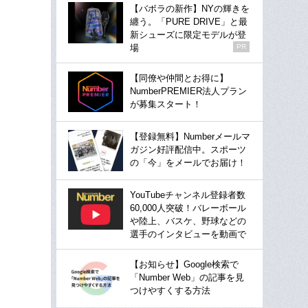
【バボラの新作】NYの輝きを
纏う。「PURE DRIVE」と最
新シューズに限定モデルが登
場
PR
【同僚や仲間とお得に】
NumberPREMIER法人プラン
が募集スタート！
【登録無料】Numberメールマ
ガジン好評配信中。スポーツ
の「今」をメールでお届け！
YouTubeチャンネル登録者数
60,000人突破！バレーボール
や陸上、バスケ、野球などの
選手のインタビューを動画で
【お知らせ】Google検索で
「Number Web」の記事を見
つけやすくする方法