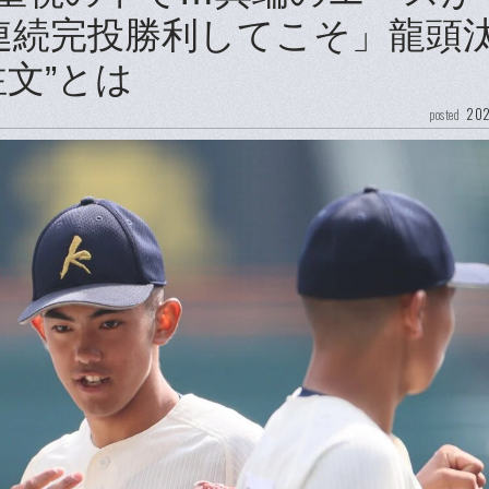
連続完投勝利してこそ」龍頭
文”とは
202
posted