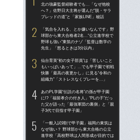
北の強豪監督経験者でも…「なぜ他校
北
へ？」佐野日大主将が選んだ“脱・サラ
へ？
ブレッドの道”と「家族LINE」秘話
ブレ
「気合を入れる、とか嫌いなんです」野
「
球部から東大合格者2名…“公立進学校で
球部
野球も強い”東筑のナゾ「監督は数学の
野球
先生」「怒るときは3分以内」
先
仙台育英“初の女子部員”は「苦しいこと
「
もいっぱいあって」…でも甲子園で初戦
なぜ
快勝「最高の夜更かし」に見る“令和の
進
組織力”「ストレスなくプレーを…」
な
あのPL学園“伝説の名将”の孫が甲子園
あの
に!?「福留孝介の付き人」“PLの子”だっ
に!
た父が語った「最強軍団の裏側」と「親
た
子3代で目指す甲子園」
子3
「一般入試9割で甲子園」福岡の東筑は
福岡
なぜ強い？ 野球部から東大合格の公立
ぜ地
進学校「高校野球は人間形成が目的では
は