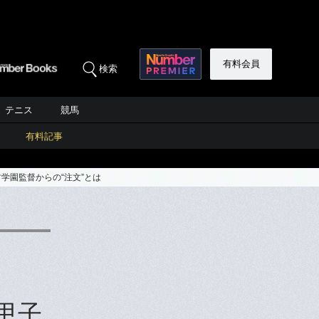
有料会員
検索
テニス
競馬
有料記事
村学園監督からの“注文”とは
が甲子