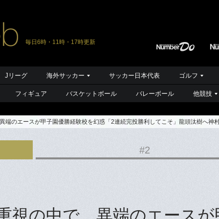
毎日6時・11時・17時更新
Jリーグ
海外サッカー
サッカー日本代表
ゴルフ
フィギュア
バスケットボール
バレーボール
他競技
の中で…異端のエースが甲子園優勝経験校を幻惑「2連続完投勝利してこそ」龍頭汰樹へ神
#2
ジカル重視の中で…異端のエース