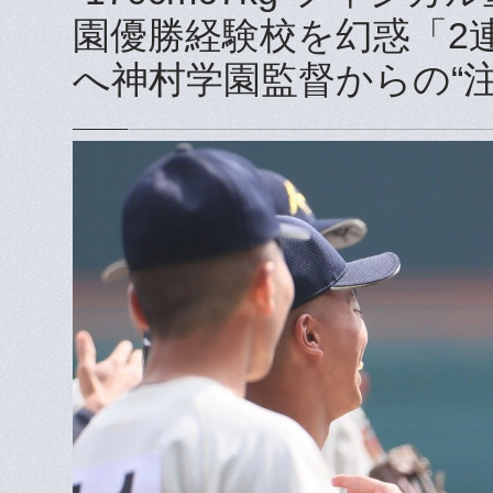
園優勝経験校を幻惑「2
へ神村学園監督からの“注