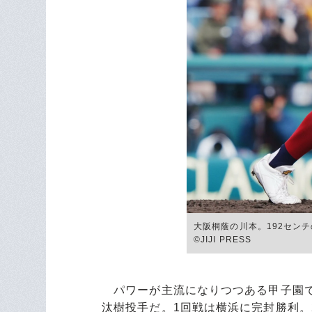
大阪桐蔭の川本。192セン
©JIJI PRESS
パワーが主流になりつつある甲子園で
汰樹投手だ。1回戦は横浜に完封勝利。