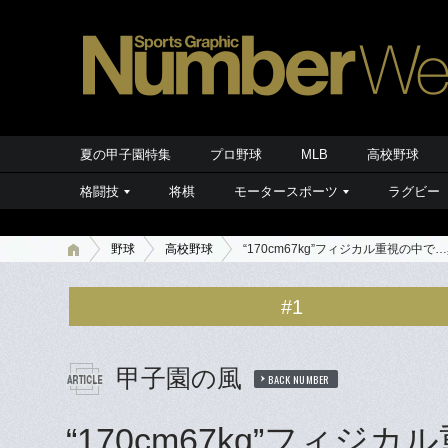
夏の甲子園特集
プロ野球
MLB
高校野球
格闘技
将棋
モータースポーツ
ラグビー
野球
高校野球
“170cm67kg”フィジカル重視
#1
甲子園の風
BACK NUMBER
“170cm67kg”フィ