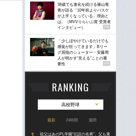
38歳でも進化を続ける篠山竜
青が語る「10年前よりバスケ
が上手くなっている」理由と
は。［MVVりらいぶ賞 受賞者
インタビュー］
PR
「少しぼやけているだけでも
感覚が狂ってきます」Bリー
グ屈指のシューター・安藤周
人が明かす“見える”ことの重
要性
PR
RANKING
高校野球
最新
24時間
週間
祖父はあのPL学園“伝説の名将”、父も東
祖父