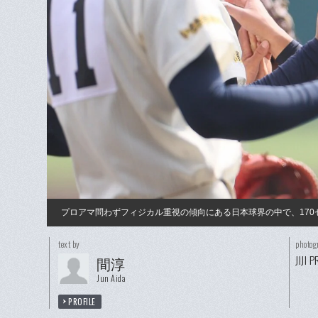
プロアマ問わずフィジカル重視の傾向にある日本球界の中で、170
text by
photog
JIJI 
間淳
Jun Aida
PROFILE