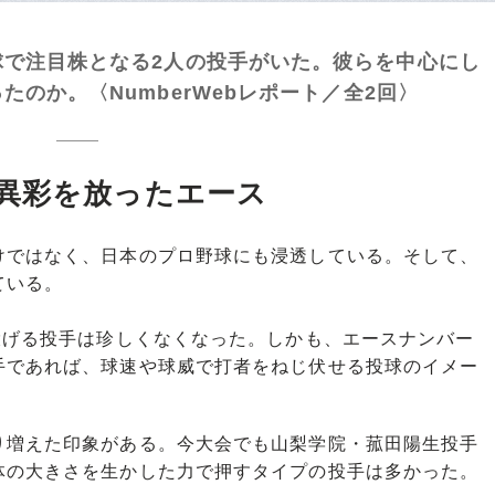
球で注目株となる2人の投手がいた。彼らを中心にし
のか。〈NumberWebレポート／全2回〉
異彩を放ったエース
ではなく、日本のプロ野球にも浸透している。そして、
ている。
投げる投手は珍しくなくなった。しかも、エースナンバー
手であれば、球速や球威で打者をねじ伏せる投球のイメー
増えた印象がある。今大会でも山梨学院・菰田陽生投手
体の大きさを生かした力で押すタイプの投手は多かった。