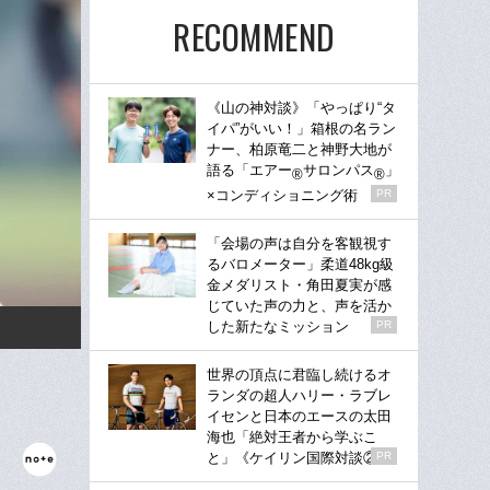
RECOMMEND
《山の神対談》「やっぱり“タ
イパ”がいい！」箱根の名ラン
ナー、柏原竜二と神野大地が
語る「エアー
サロンパス
」
®
®
×コンディショニング術
PR
「会場の声は自分を客観視す
るバロメーター」柔道48kg級
金メダリスト・角田夏実が感
じていた声の力と、声を活か
した新たなミッション
PR
世界の頂点に君臨し続けるオ
ランダの超人ハリー・ラブレ
イセンと日本のエースの太田
海也「絶対王者から学ぶこ
と」《ケイリン国際対談②》
PR