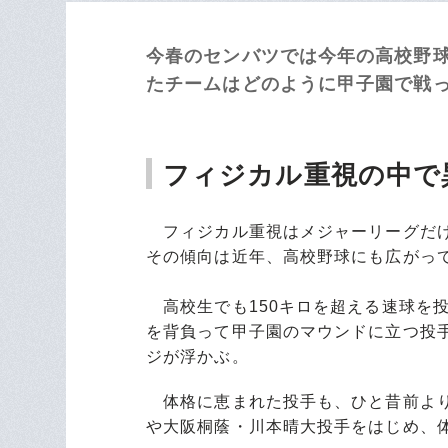
今春のセンバツでは今年の高校野
たチームはどのように甲子園で戦った
フィジカル重視の中で
フィジカル重視はメジャーリーグだけ
その傾向は近年、高校野球にも広がっ
高校生でも150キロを超える速球を
を背負って甲子園のマウンドに立つ投
ジが浮かぶ。
体格に恵まれた投手も、ひと昔前より
や大阪桐蔭・川本晴大投手をはじめ、