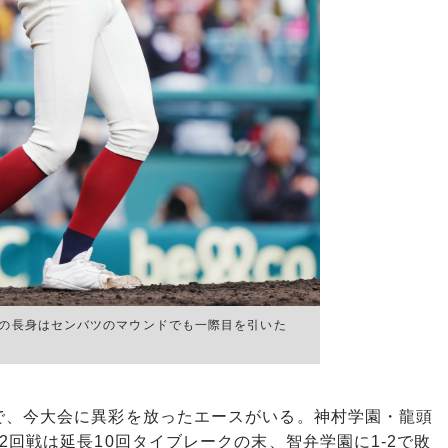
チの長身はセンバツのマウンドでも一際目を引いた
、今大会に異彩を放ったエースがいる。神村学園・龍頭
2回戦は延長10回タイブレークの末、智弁学園に1-2で敗