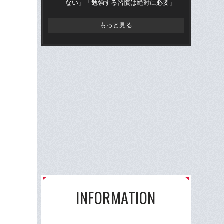
ない」「勉強する習慣は絶対に必要」
流
もっと見る
INFORMATION