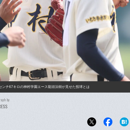
センチ67キロの神村学園エース龍頭汰樹が見せた投球とは
raph by
PRESS