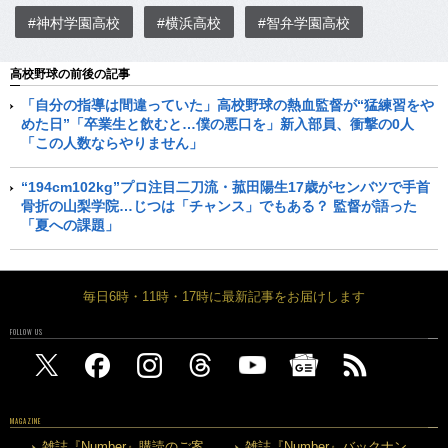
#神村学園高校
#横浜高校
#智弁学園高校
高校野球の前後の記事
「自分の指導は間違っていた」高校野球の熱血監督が“猛練習をや
めた日”「卒業生と飲むと…僕の悪口を」新入部員、衝撃の0人
「この人数ならやりません」
“194cm102kg”プロ注目二刀流・菰田陽生17歳がセンバツで手首
骨折の山梨学院…じつは「チャンス」でもある？ 監督が語った
「夏への課題」
毎日6時・11時・17時に最新記事をお届けします
FOLLOW US
MAGAZINE
雑誌『Number』購読のご案
雑誌『Number』バックナン