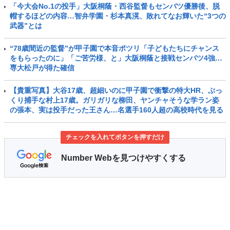
「今大会No.1の投手」大阪桐蔭・西谷監督もセンバツ優勝後、脱
帽するほどの内容…智弁学園・杉本真滉、敗れてなお輝いた“3つの
武器”とは
“78歳間近の監督”が甲子園で本音ポツリ「子どもたちにチャンス
をもらったのに」「ご苦労様、と」大阪桐蔭と接戦センバツ4強…
専大松戸が得た確信
【貴重写真】大谷17歳、超細いのに甲子園で衝撃の特大HR、ぷっ
くり捕手な村上17歳。ガリガリな柳田、ヤンチャそうな学ラン姿
の張本、実は投手だった王さん…名選手160人超の高校時代を見る
チェックを入れてボタンを押すだけ
Number Webを見つけやすくする