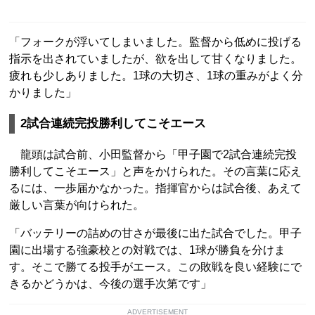
「フォークが浮いてしまいました。監督から低めに投げる
指示を出されていましたが、欲を出して甘くなりました。
疲れも少しありました。1球の大切さ、1球の重みがよく分
かりました」
2試合連続完投勝利してこそエース
龍頭は試合前、小田監督から「甲子園で2試合連続完投
勝利してこそエース」と声をかけられた。その言葉に応え
るには、一歩届かなかった。指揮官からは試合後、あえて
厳しい言葉が向けられた。
「バッテリーの詰めの甘さが最後に出た試合でした。甲子
園に出場する強豪校との対戦では、1球が勝負を分けま
す。そこで勝てる投手がエース。この敗戦を良い経験にで
きるかどうかは、今後の選手次第です」
ADVERTISEMENT