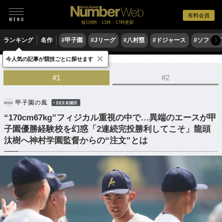
有料会員
毎日6時・11時・17時更新
ランキング
名作
#甲子園
#Jリーグ
#八村塁
#ドジャース
#ソフトバ
〉
×
今人気の記事が競技ごとに探せます
野球
高校野球
#1
#2
甲子園の風
BACK NUMBER
“170cm67kg”フィジカル重視の中で…異端のエースが甲
子園優勝経験校を幻惑「2連続完投勝利してこそ」龍頭
汰樹へ神村学園監督からの“注文”とは