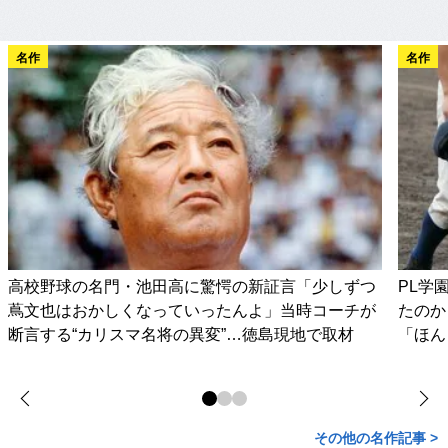
名作
名作
高校野球の名門・池田高に驚愕の新証言「少しずつ
PL学
蔦文也はおかしくなっていったんよ」当時コーチが
たのか
断言する“カリスマ名将の異変”…徳島現地で取材
「ほん
その他の名作記事 >