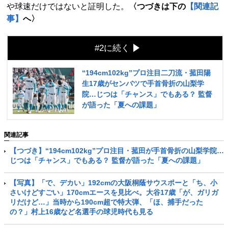
や球速だけではないと証明した。
〈つづきは下の
【関連記
事】
へ〉
#2に続く
“194cm102kg”プロ注目二刀流・菰田陽
生17歳がセンバツで手首骨折の山梨学
院…じつは「チャンス」でもある？ 監督
が語った「夏への課題」
関連記事
【つづき】“194cm102kg”プロ注目・菰田が手首骨折の山梨学院…
じつは「チャンス」でもある？ 監督が語った「夏への課題」
【写真】「で、デカい」192cmの大阪桐蔭サウスポーと「ち、小
さいけどすごい」170cmエースを見比べ。大谷17歳「が、ガリガ
リだけど…」当時から190cm超で特大弾、「ほ、捕手だった
の？」村上16歳など名選手の球児時代も見る