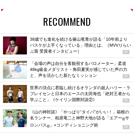
RECOMMEND
38歳でも進化を続ける篠山竜青が語る「10年前より
バスケが上手くなっている」理由とは。［MVVりらい
ぶ賞 受賞者インタビュー］
PR
「会場の声は自分を客観視するバロメーター」柔道
48kg級金メダリスト・角田夏実が感じていた声の力
と、声を活かした新たなミッション
PR
世界の頂点に君臨し続けるオランダの超人ハリー・ラ
ブレイセンと日本のエースの太田海也「絶対王者から
学ぶこと」《ケイリン国際対談②》
PR
《山の神対談》「やっぱり“タイパ”がいい！」箱根の
名ランナー、柏原竜二と神野大地が語る「エアー
サ
®
ロンパス
」×コンディショニング術
®
PR