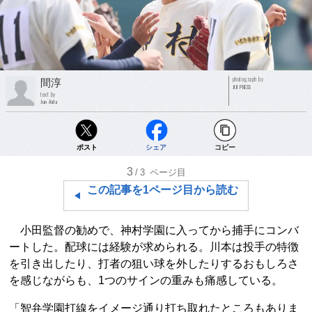
photograph by
間淳
JIJI PRESS
text by
Jun Aida
ポスト
シェア
コピー
3
/3
ページ目
この記事を1ページ目から読む
小田監督の勧めで、神村学園に入ってから捕手にコンバ
ートした。配球には経験が求められる。川本は投手の特徴
を引き出したり、打者の狙い球を外したりするおもしろさ
を感じながらも、1つのサインの重みも痛感している。
「智弁学園打線をイメージ通り打ち取れたところもありま