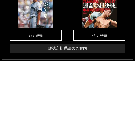
8/6
4/16
発売
発売
雑誌定期購読のご案内