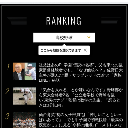
RANKING
高校野球
×
ここから競技を選択できます
最新
24時間
週間
祖父はあのPL学園“伝説の名将”、父も東北の強
豪監督経験者でも…「なぜ他校へ？」佐野日大
主将が選んだ“脱・サラブレッドの道”と「家族
LINE」秘話
「気合を入れる、とか嫌いなんです」野球部か
ら東大合格者2名…“公立進学校で野球も強
い”東筑のナゾ「監督は数学の先生」「怒ると
きは3分以内」
仙台育英“初の女子部員”は「苦しいこともいっ
ぱいあって」…でも甲子園で初戦快勝「最高の
夜更かし」に見る“令和の組織力”「ストレスな