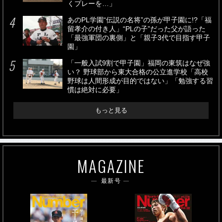
くプレーを…」
あのPL学園“伝説の名将”の孫が甲子園に!?「福
留孝介の付き人」“PLの子”だった父が語った
「最強軍団の裏側」と「親子3代で目指す甲子
園」
「一般入試9割で甲子園」福岡の東筑はなぜ強
い？ 野球部から東大合格の公立進学校「高校
野球は人間形成が目的ではない」「勉強する習
慣は絶対に必要」
もっと見る
MAGAZINE
最新号