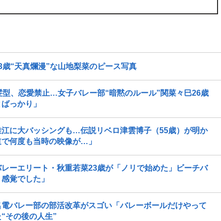
3歳“天真爛漫”な山地梨菜のピース写真
型、恋愛禁止…女子バレー部“暗黙のルール”関菜々巳26歳
とばっかり」
江に大バッシングも…伝説リベロ津雲博子（55歳）が明か
道で何度も当時の映像が…」
レーエリート・秋重若菜23歳が「ノリで始めた」ビーチバ
う感覚でした」
名電バレー部の部活改革がスゴい「バレーボールだけやって
“その後の人生”