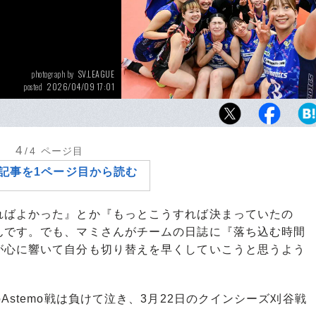
SV.LEAGUE
photograph by
2026/04/09 17:01
posted
最終節までもつれたSVリーグ女子のチャンピ
進出争い。山地梨菜（手前）ら若手とベテラ
埼玉上尾は8位に滑り込んだ
4
/4
ページ目
記事を1ページ目から読む
ればよかった』とか『もっとこうすれば決まっていたの
んです。でも、マミさんがチームの日誌に『落ち込む時間
が心に響いて自分も切り替えを早くしていこうと思うよう
stemo戦は負けて泣き、3月22日のクインシーズ刈谷戦