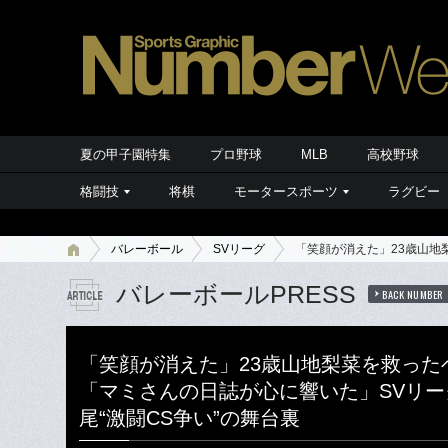
夏の甲子園特集
プロ野球
MLB
高校野球
格闘技
将棋
モータースポーツ
ラグビー
バレーボール
SVリーグ
「笑顔が消えた」23歳山地
バレーボールPRESS
BACK NUMBER
「笑顔が消えた」23歳山地梨菜を救った
「マミさんの日誌が心に響いた」SVリ
尾“激闘CS争い”の舞台裏