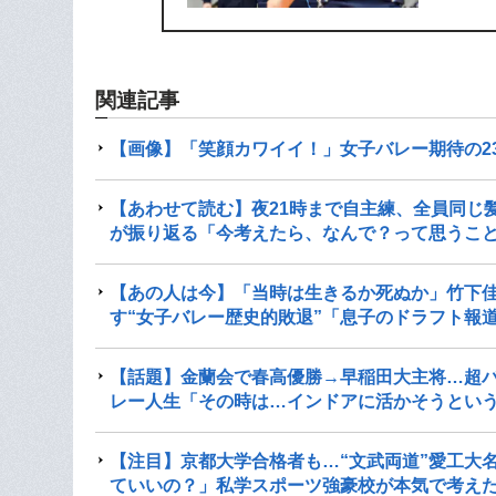
関連記事
【画像】「笑顔カワイイ！」女子バレー期待の2
【あわせて読む】夜21時まで自主練、全員同じ髪
が振り返る「今考えたら、なんで？って思うこ
【あの人は今】「当時は生きるか死ぬか」竹下佳
す“女子バレー歴史的敗退”「息子のドラフト報
【話題】金蘭会で春高優勝→早稲田大主将…超バ
レー人生「その時は…インドアに活かそうとい
【注目】京都大学合格者も…“文武両道”愛工大
ていいの？」私学スポーツ強豪校が本気で考えた