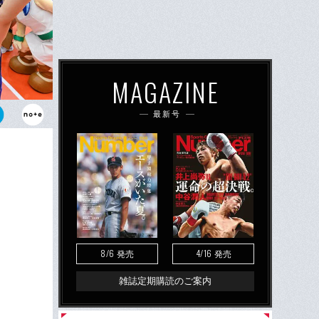
MAGAZINE
最新号
オンシップ
ンが奮起した
8/6
4/16
発売
発売
雑誌定期購読のご案内