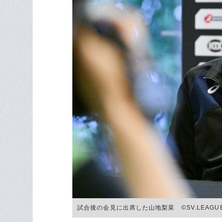
試合後の会見に出席した山地梨菜 ©︎SV.LEAGU