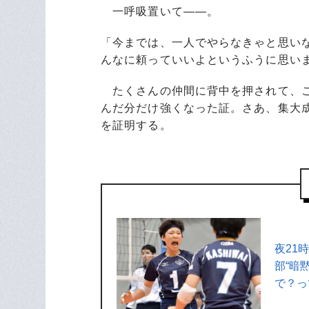
一呼吸置いて――。
「今までは、一人でやらなきゃと思い
んなに頼っていいよというふうに思い
たくさんの仲間に背中を押されて、こ
んだ分だけ強くなった証。さあ、集大
を証明する。
夜21
部“暗
で？っ