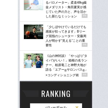
るバロメーター」柔道48kg級
金メダリスト・角田夏実が感
じていた声の力と、声を活か
した新たなミッション
PR
「少しぼやけているだけでも
感覚が狂ってきます」Bリー
グ屈指のシューター・安藤周
人が明かす“見える”ことの重
要性
PR
《山の神対談》「やっぱり“タ
イパ”がいい！」箱根の名ラン
ナー、柏原竜二と神野大地が
語る「エアー
サロンパス
」
®
®
×コンディショニング術
PR
RANKING
バレーボール