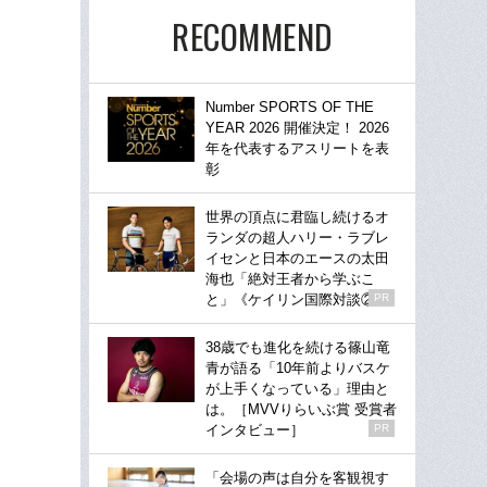
RECOMMEND
Number SPORTS OF THE
YEAR 2026 開催決定！ 2026
年を代表するアスリートを表
彰
世界の頂点に君臨し続けるオ
ランダの超人ハリー・ラブレ
イセンと日本のエースの太田
海也「絶対王者から学ぶこ
と」《ケイリン国際対談②》
PR
38歳でも進化を続ける篠山竜
青が語る「10年前よりバスケ
が上手くなっている」理由と
は。［MVVりらいぶ賞 受賞者
インタビュー］
PR
「会場の声は自分を客観視す