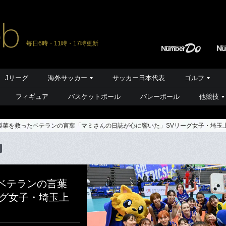
毎日6時・11時・17時更新
Jリーグ
海外サッカー
サッカー日本代表
ゴルフ
フィギュア
バスケットボール
バレーボール
他競技
梨菜を救ったベテランの言葉「マミさんの日誌が心に響いた」SVリーグ女子・埼玉上
ベテランの言葉
ーグ女子・埼玉上