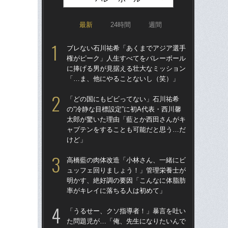
最新
24時間
週間
ブレない石川祐希「あくまでアジア選手
ブ
権がピーク」人生すべてをバレーボール
権
に捧げる男が見据える壮大なミッション
に
「…ま、他にやることないし（笑）」
「
「どの国にもビビってない」石川祐希
「
の“冷静な目標設定”に初A代表・西川馨
の“
太郎が驚いた理由「藍とか西田さんがキ
太
ャプテンをすることも可能だと思う…だ
ャ
けど」
け
高橋藍の肉体改造「小林さん、一緒にビ
石川
ュッフェ回りましょう！」管理栄養士が
前に
明かす、絶好調の要因「こんなに体脂肪
ま
率がキレイに落ちる人は初めて」
子
「うるせー、クソ指導者！」暴言を吐い
「
た問題児が…「俺、先生になりたいんで
チバ