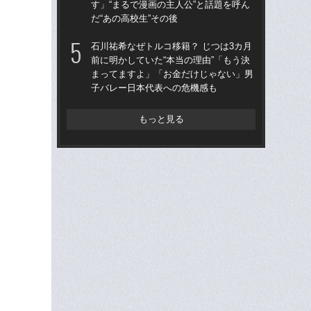
す」“まるで漫画の主人公”と話題を呼ん
の
だ“あの高校生”その後
子
石川祐希なぜトルコ移籍？ じつは3カ月
天
前に明かしていた“本当の理由”「もう決
人
まってますよ」「お金だけじゃない」男
トリ
子バレー日本代表への危機感も
身創
もっと見る