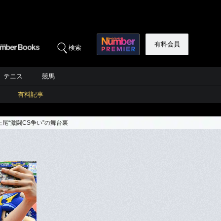
有料会員
検索
テニス
競馬
有料記事
尾“激闘CS争い”の舞台裏