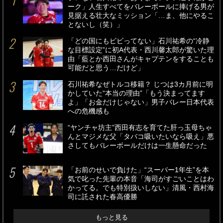
ーク」人生すべてをバレーボールに捧げる男が
見据える壮大なミッション「…ま、他にやるこ
とないし（笑）」
「どの国にもビビってない」石川祐希の“冷静
な目標設定”に初A代表・西川馨太郎が驚いた理
由「藍とか西田さんがキャプテンをすることも
可能だと思う…だけど」
石川祐希なぜトルコ移籍？ じつは3カ月前に明
かしていた“本当の理由”「もう決まってます
よ」「お金だけじゃない」男子バレー日本代表
への危機感も
“ヤンチャ坊主”西田有志を育てた肝っ玉母ちゃ
んとマジメな父「タバコ吸いたいなら吸え」悪
さしてもバレーボールだけは一生懸命だった
「お前のせいで負けた」“スーパー1年生”を本
気で叱った先輩の本音「海司がすごいことはわ
かってる。でも特別扱いしない」清風・西村海
司に託された春高優勝
もっと見る