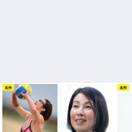
名作
名作