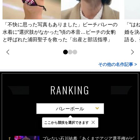
「不快に思った写真もありました」ビーチバレーの
「“は
水着に“選択肢がなかった”頃の本音…ビーチの女豹
婚を決
と呼ばれた浦田聖子を救った「出産と部活指導」
語る、
その他の名作記事 >
RANKING
バレーボール
×
ここから競技を選択できます
最新
24時間
週間
ブレない石川祐希「あくまでアジア選手権がピ