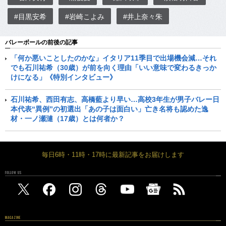
#目黒安希
#岩崎こよみ
#井上奈々朱
バレーボールの前後の記事
「何か悪いことしたのかな」イタリア11季目で出場機会減…それ
でも石川祐希（30歳）が前を向く理由「いい意味で変わるきっか
けになる」《特別インタビュー》
石川祐希、西田有志、高橋藍より早い…高校3年生が男子バレー日
本代表“異例”の初選出「あの子は面白い」亡き名将も認めた逸
材・一ノ瀬漣（17歳）とは何者か？
毎日6時・11時・17時に最新記事をお届けします
FOLLOW US
MAGAZINE