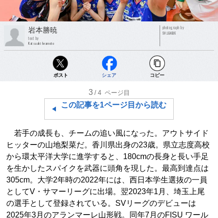
photograph by
岩本勝暁
SV.LEAGUE
text by
Katsuaki Iwamoto
ポスト
シェア
コピー
3
/4
ページ目
この記事を1ページ目から読む
若手の成長も、チームの追い風になった。アウトサイド
ヒッターの山地梨菜だ。香川県出身の23歳。県立志度高校
から環太平洋大学に進学すると、180cmの長身と長い手足
を生かしたスパイクを武器に頭角を現した。最高到達点は
305cm。大学2年時の2022年には、西日本学生選抜の一員
としてV・サマーリーグに出場。翌2023年1月、埼玉上尾
の選手として登録されている。SVリーグのデビューは
2025年3月のアランマーレ山形戦。同年7月のFISU ワール