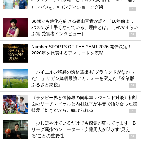
®
ロンパス
」×コンディショニング術
®
PR
38歳でも進化を続ける篠山竜青が語る「10年前より
バスケが上手くなっている」理由とは。［MVVりらい
ぶ賞 受賞者インタビュー］
PR
Number SPORTS OF THE YEAR 2026 開催決定！
2026年を代表するアスリートを表彰
「バイエルン移籍の逸材輩出も“グラウンドがなかっ
た”…」サガン鳥栖最強アカデミーを変えた『企業版
ふるさと納税』
PR
《ラグビー界と体操界の同学年レジェンド対談》初対
面のリーチマイケルと内村航平が本音で語り合った競
技愛「好きだから、続けられる」
PR
「少しぼやけているだけでも感覚が狂ってきます」B
リーグ屈指のシューター・安藤周人が明かす“見え
る”ことの重要性
PR