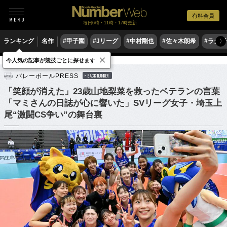
有料会員
毎日6時・11時・17時更新
ランキング
名作
#甲子園
#Jリーグ
#中村剛也
#佐々木朗希
#ラグ
〉
×
今人気の記事が競技ごとに探せます
バレーボール
SVリーグ
バレーボールPRESS
BACK NUMBER
「笑顔が消えた」23歳山地梨菜を救ったベテランの言葉
「マミさんの日誌が心に響いた」SVリーグ女子・埼玉上
尾“激闘CS争い”の舞台裏