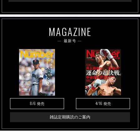
MAGAZINE
最新号
8/6
4/16
発売
発売
雑誌定期購読のご案内