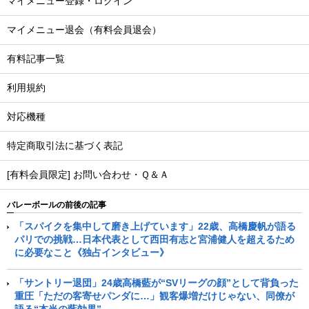
マイメニュー登録・ログイン
マイメニュー退会（有料会員退会）
有料記事一覧
利用規約
対応機種
特定商取引法に基づく表記
[有料会員限定] お問い合わせ・Ｑ＆Ａ
バレーボールの前後の記事
「スパイクを集中して磨き上げています」22歳、高橋慶帆が語る
パリでの挑戦…日本代表として西田有志と宮浦健人を超えるため
に必要なこと《独占インタビュー》
「サントリー退団」24歳高橋藍が“SVリーグの顔”として背負った
重圧「ただの客寄せパンダに…」観客爆増だけじゃない、同僚が
語る“本当の藍効果”