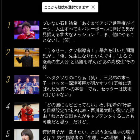
×
ここから競技を選択できます
最新
24時間
週間
ブレない石川祐希「あくまでアジア選手権がピ
ーク」人生すべてをバレーボールに捧げる男が
見据える壮大なミッション「…ま、他にやるこ
とないし（笑）」
「うるせー、クソ指導者！」暴言を吐いた問題
児が…「俺、先生になりたいんです」“まるで
漫画の主人公”と話題を呼んだ“あの高校生”その
後
「ヘタクソなのになぁ（笑）」三兄弟の末っ
子・セッター深津英臣が明かす“パリ五輪に選
ばれた兄貴”への本音「でも、セッターは技術
だけじゃない」
「どの国にもビビってない」石川祐希の“冷静
な目標設定”に初A代表・西川馨太郎が驚いた理
由「藍とか西田さんがキャプテンをすることも
可能だと思う…だけど」
狩野舞子が「変えたい」と思う女性選手の環境
とは？ 男性指導者の「生理」への理解、下着