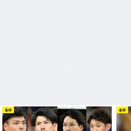
名作
名作