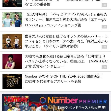
る”ことの重要性
PR
《山の神対談》「やっぱり“タイパ”がいい！」箱根の
名ランナー、柏原竜二と神野大地が語る「エアー
サ
®
ロンパス
」×コンディショニング術
®
PR
世界の頂点に君臨し続けるオランダの超人ハリー・ラ
ブレイセンと日本のエースの太田海也「絶対王者から
学ぶこと」《ケイリン国際対談②》
PR
38歳でも進化を続ける篠山竜青が語る「10年前より
バスケが上手くなっている」理由とは。［MVVりらい
ぶ賞 受賞者インタビュー］
PR
Number SPORTS OF THE YEAR 2026 開催決定！
2026年を代表するアスリートを表彰