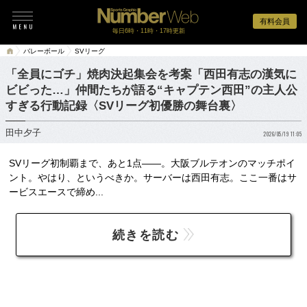
有料会員
毎日6時・11時・17時更新
バレーボール
SVリーグ
「全員にゴチ」焼肉決起集会を考案「西田有志の漢気に
ビビった…」仲間たちが語る“キャプテン西田”の主人公
すぎる行動記録〈SVリーグ初優勝の舞台裏〉
田中夕子
2026/05/19 11:05
SVリーグ初制覇まで、あと1点――。大阪ブルテオンのマッチポイ
ント。やはり、というべきか。サーバーは西田有志。ここ一番はサ
ービスエースで締め...
続きを読む