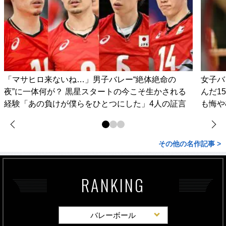
「マサヒロ来ないね…」男子バレー“絶体絶命の
女子バ
夜”に一体何が？ 黒星スタートの今こそ生かされる
んだ1
経験「あの負けが僕らをひとつにした」4人の証言
も悔や
その他の名作記事 >
RANKING
バレーボール