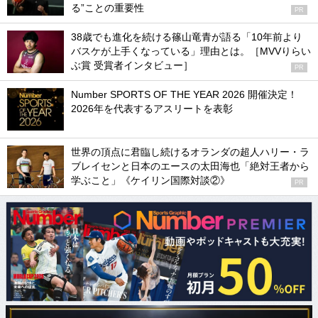
る”ことの重要性
PR
38歳でも進化を続ける篠山竜青が語る「10年前より
バスケが上手くなっている」理由とは。［MVVりらい
ぶ賞 受賞者インタビュー］
PR
Number SPORTS OF THE YEAR 2026 開催決定！
2026年を代表するアスリートを表彰
世界の頂点に君臨し続けるオランダの超人ハリー・ラ
ブレイセンと日本のエースの太田海也「絶対王者から
学ぶこと」《ケイリン国際対談②》
PR