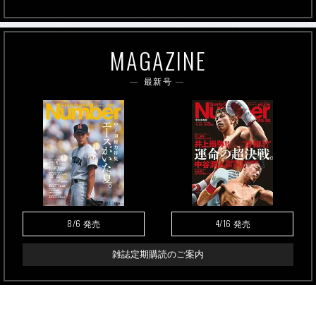
MAGAZINE
最新号
8/6
4/16
発売
発売
雑誌定期購読のご案内