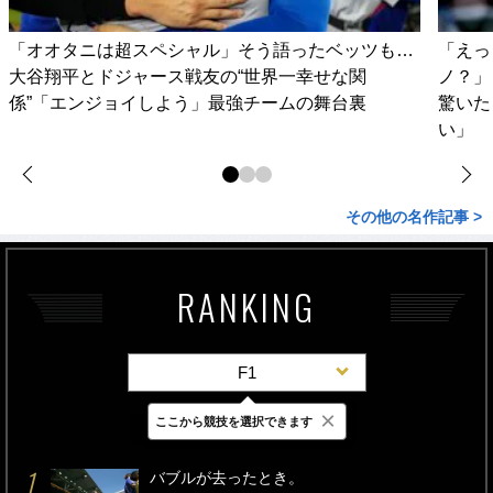
「オオタニは超スペシャル」そう語ったベッツも…
「えっ
大谷翔平とドジャース戦友の“世界一幸せな関
ノ？」
係”「エンジョイしよう」最強チームの舞台裏
驚いた
い」
その他の名作記事 >
RANKING
F1
×
ここから競技を選択できます
最新
24時間
週間
バブルが去ったとき。