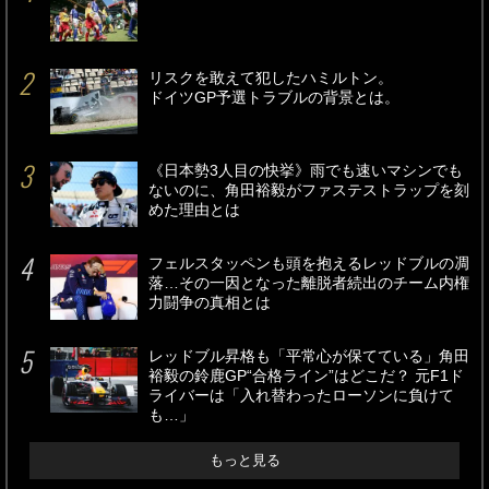
リスクを敢えて犯したハミルトン。
ドイツGP予選トラブルの背景とは。
《日本勢3人目の快挙》雨でも速いマシンでも
ないのに、角田裕毅がファステストラップを刻
めた理由とは
フェルスタッペンも頭を抱えるレッドブルの凋
落…その一因となった離脱者続出のチーム内権
力闘争の真相とは
レッドブル昇格も「平常心が保てている」角田
裕毅の鈴鹿GP“合格ライン”はどこだ？ 元F1ド
ライバーは「入れ替わったローソンに負けて
も…」
もっと見る