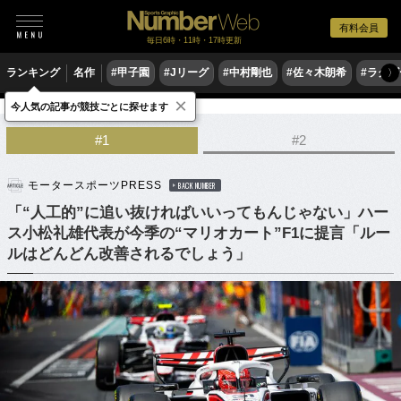
有料会員
毎日6時・11時・17時更新
ランキング
名作
#甲子園
#Jリーグ
#中村剛也
#佐々木朗希
#ラグ
〉
×
今人気の記事が競技ごとに探せます
モータースポーツ
F1
#1
#2
モータースポーツPRESS
BACK NUMBER
「“人工的”に追い抜ければいいってもんじゃない」ハー
ス小松礼雄代表が今季の“マリオカート”F1に提言「ルー
ルはどんどん改善されるでしょう」