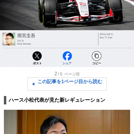
photograph by
雨宮圭吾
Haas F1 Team
text by
Keigo Amemiya
ポスト
シェア
コピー
2
/5
ページ目
この記事を1ページ目から読む
ハース小松代表が見た新レギュレーション