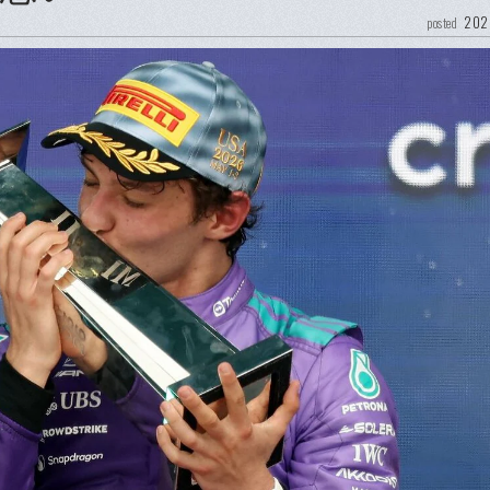
202
posted