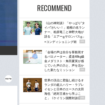
RECOMMEND
《山の神対談》「やっぱり“タ
イパ”がいい！」箱根の名ラン
ナー、柏原竜二と神野大地が
語る「エアー
サロンパス
」
®
®
×コンディショニング術
PR
「会場の声は自分を客観視す
るバロメーター」柔道48kg級
金メダリスト・角田夏実が感
じていた声の力と、声を活か
した新たなミッション
PR
世界の頂点に君臨し続けるオ
ランダの超人ハリー・ラブレ
イセンと日本のエースの太田
海也「絶対王者から学ぶこ
と」《ケイリン国際対談②》
PR