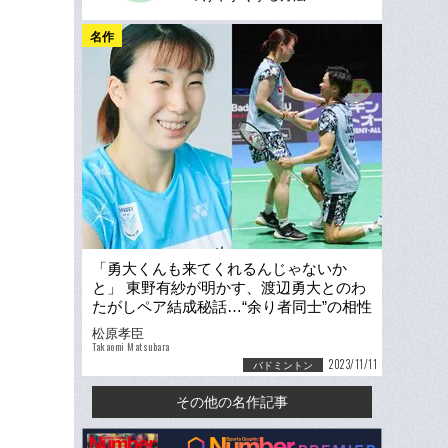
名作
「勇大くんも来てくれるんじゃないか
と」 東野有紗が明かす、渡辺勇大とのわ
たがしペア結成秘話…“余り者同士”の相性
の良さは「奇跡ですね」
松原孝臣
Takaomi Matsubara
2023/11/11
バドミントン
その他の名作記事