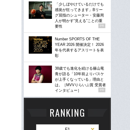
「少しぼやけているだけでも
感覚が狂ってきます」Bリー
グ屈指のシューター・安藤周
人が明かす“見える”ことの重
要性
PR
Number SPORTS OF THE
YEAR 2026 開催決定！ 2026
年を代表するアスリートを表
彰
38歳でも進化を続ける篠山竜
青が語る「10年前よりバスケ
が上手くなっている」理由と
は。［MVVりらいぶ賞 受賞者
インタビュー］
PR
RANKING
F1