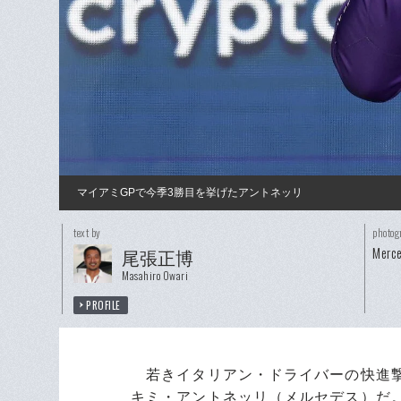
マイアミGPで今季3勝目を挙げたアントネッリ
text by
photog
Merce
尾張正博
Masahiro Owari
PROFILE
若きイタリアン・ドライバーの快進撃
キミ・アントネッリ（メルセデス）だ