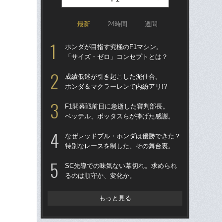
最新
24時間
週間
ホンダが目指す究極のF1マシン。
S
「サイズ・ゼロ」コンセプトとは？
る
成績低迷が引き起こした泥仕合。
「
ホンダ＆マクラーレンで内紛アリ!?
ス
イ
F1開幕戦前日に急逝した審判部長。
一
ベッテル、ボッタスらが捧げた感謝。
「
なぜレッドブル・ホンダは優勝できた？
1
特別なレースを制した、その舞台裏。
に届
を
SC先導での味気ない幕切れ。求められ
るのは順守か、変化か。
F1
る？
リ
もっと見る
ま