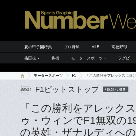
夏の甲子園特集
プロ野球
MLB
高校野球
格闘技
将棋
モータースポーツ
ラグビー
モータースポーツ
F1
「この勝利をアレックスに捧げ
F1ピットストップ
BACK NUMBER
「この勝利をアレックス
ゥ・ウィンでF1無双の
の英雄・ザナルディへの