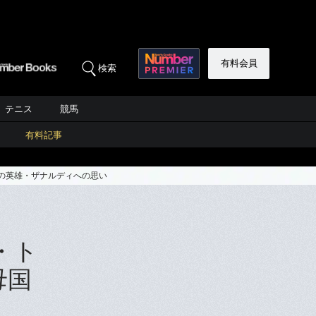
有料会員
検索
テニス
競馬
有料記事
国の英雄・ザナルディへの思い
・ト
母国