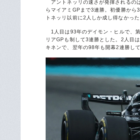
アントネッリの速さが発揮されるのは
らマイアミGPまで3連勝。初優勝から
トネッリ以前に2人しか成し得なかっ
1人目は93年のデイモン・ヒルで、第
リアGPも制して3連勝とした。2人目
キネンで、翌年の98年も開幕2連勝し