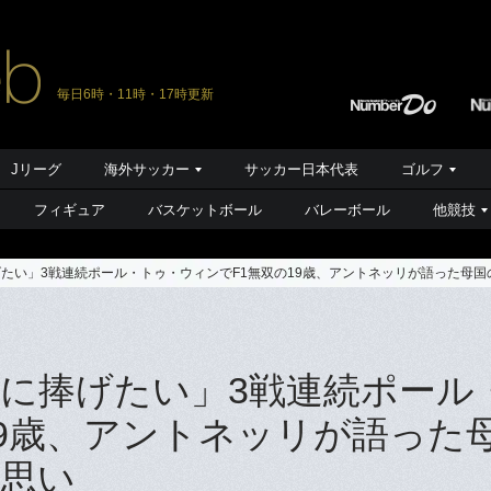
毎日6時・11時・17時更新
Jリーグ
海外サッカー
サッカー日本代表
ゴルフ
フィギュア
バスケットボール
バレーボール
他競技
たい」3戦連続ポール・トゥ・ウィンでF1無双の19歳、アントネッリが語った母
に捧げたい」3戦連続ポール
19歳、アントネッリが語った
思い