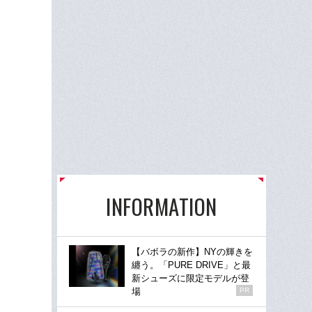
《F
冠宇
の
INFORMATION
【バボラの新作】NYの輝きを
纏う。「PURE DRIVE」と最
新シューズに限定モデルが登
場
PR