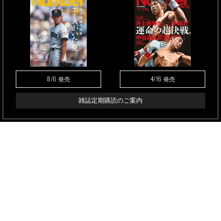
8/6
4/16
発売
発売
雑誌定期購読のご案内