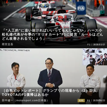
「“人工的”に追い抜ければいいってもんじゃない」ハース小
松礼雄代表が今季の“マリオカート”F1に提言「ルールはどん
どん改善されるでしょう」
雨宮圭吾
2026/03/27
F1
［白熱ピットレポート］グランプリの現場から（2）巨人
TOYOTAのF1復帰はあるか
2025/06/23
田中健一（motorsport.com日本版）
有料
F1