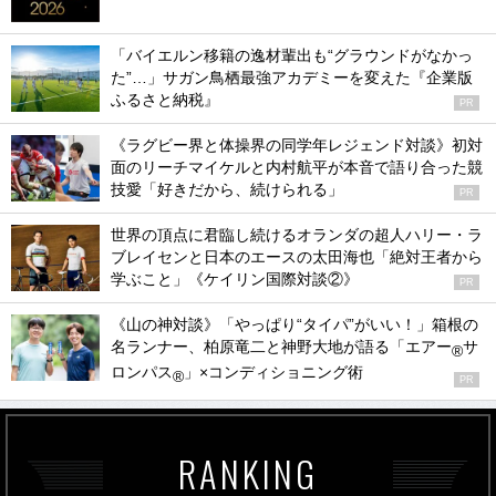
「バイエルン移籍の逸材輩出も“グラウンドがなかっ
た”…」サガン鳥栖最強アカデミーを変えた『企業版
ふるさと納税』
PR
《ラグビー界と体操界の同学年レジェンド対談》初対
面のリーチマイケルと内村航平が本音で語り合った競
技愛「好きだから、続けられる」
PR
世界の頂点に君臨し続けるオランダの超人ハリー・ラ
ブレイセンと日本のエースの太田海也「絶対王者から
学ぶこと」《ケイリン国際対談②》
PR
《山の神対談》「やっぱり“タイパ”がいい！」箱根の
名ランナー、柏原竜二と神野大地が語る「エアー
サ
®
ロンパス
」×コンディショニング術
®
PR
RANKING