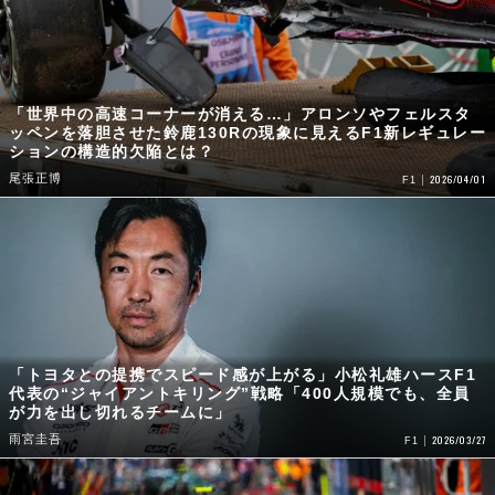
「世界中の高速コーナーが消える…」アロンソやフェルスタ
ッペンを落胆させた鈴鹿130Rの現象に見えるF1新レギュレー
ションの構造的欠陥とは？
尾張正博
2026/04/01
F1
「トヨタとの提携でスピード感が上がる」小松礼雄ハースF1
代表の“ジャイアントキリング”戦略「400人規模でも、全員
が力を出し切れるチームに」
雨宮圭吾
2026/03/27
F1