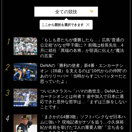
全ての競技
×
ここから競技を選択できます
最新
24時間
週間
「もしも君たちが優勝したら…」広島“普通の
公立校”がなぜ甲子園に？ 前職は校長先生…4
月に就任「異端の名将」が部員に伝えた“魔法
の言葉”
DeNAの「勝利の使者」新4番・エンカーナシ
オン（28歳）を支えるのは“10代からの仲間”の
あのリリーバー「当時からすごいバッターだと
思っていたよ」
ついにAクラスへ「ハマの救世主」DeNAエン
カーナシオンとは何者？ 途中加入で日本に適
応できた意外な哲学は…「まずは三振をしない
ことです」
「まさかの14勝3敗」ソフトバンクなぜ日本ハ
ムに強い？ 現地記者がナゾを追う…小久保裕
紀が名前を挙げた“2人の重要人物”「立ち去る