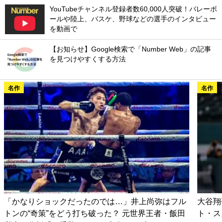
YouTubeチャンネル登録者数60,000人突破！バレーボ
ールや陸上、バスケ、野球などの選手のインタビュー
を動画で
【お知らせ】Google検索で「Number Web」の記事
を見つけやすくする方法
名作
名作
「かなりショックだったのでは…」井上尚弥はフル
大谷翔
トンの“奇策”をどう打ち破った？ 元世界王者・飯田
ト・ス