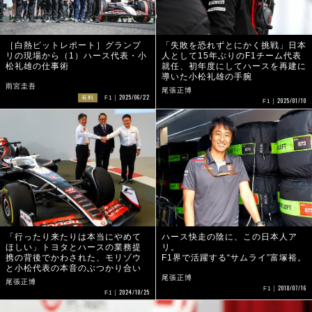
［白熱ピットレポート］グランプ
「失敗を恐れずとにかく挑戦」日本
リの現場から（1）ハース代表・小
人として15年ぶりのF1チーム代表
松礼雄の仕事術
就任、初年度にしてハースを再建に
導いた小松礼雄の手腕
雨宮圭吾
尾張正博
2025/06/22
有料
F1
2025/01/10
F1
「行ったり来たりは本当にやめて
ハース快走の陰に、この日本人ア
ほしい」トヨタとハースの業務提
リ。
携の背後でかわされた、モリゾウ
F1界で活躍する“サムライ”富塚裕。
と小松代表の本音のぶつかり合い
尾張正博
尾張正博
2018/07/16
F1
2024/10/25
F1