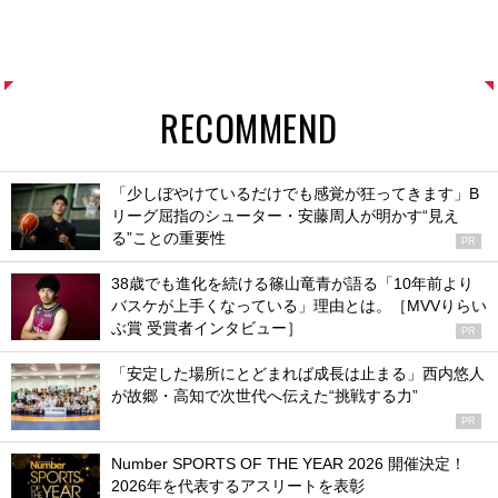
RECOMMEND
「少しぼやけているだけでも感覚が狂ってきます」B
リーグ屈指のシューター・安藤周人が明かす“見え
る”ことの重要性
PR
38歳でも進化を続ける篠山竜青が語る「10年前より
バスケが上手くなっている」理由とは。［MVVりらい
ぶ賞 受賞者インタビュー］
PR
「安定した場所にとどまれば成長は止まる」西内悠人
が故郷・高知で次世代へ伝えた“挑戦する力”
PR
Number SPORTS OF THE YEAR 2026 開催決定！
2026年を代表するアスリートを表彰