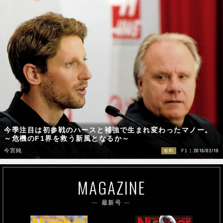
今季注目は初参戦のハースと補強で生まれ変わったマノー。
～危機のF1界を救う新風となるか～
2016/02/10
今宮純
有料
F1
MAGAZINE
最新号