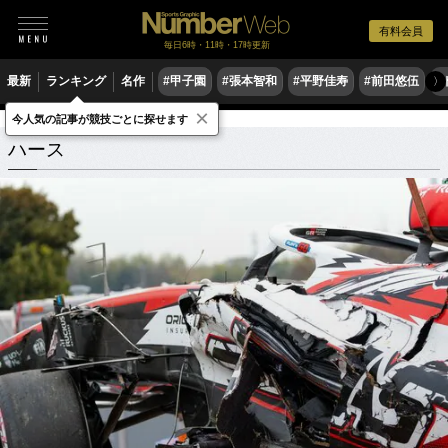
有料会員
毎日6時・11時・17時更新
最新
ランキング
名作
#甲子園
#張本智和
#平野佳寿
#前田悠伍
#
〉
×
今人気の記事が競技ごとに探せます
ハース
関連記事
ハース