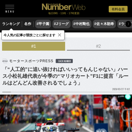
有料会員
毎日6時・11時・17時更新
ランキング
名作
#甲子園
#Jリーグ
#中村剛也
#佐々木朗希
#ラグ
〉
×
今人気の記事が競技ごとに探せます
モータースポーツ
F1
#1
#2
モータースポーツPRESS
BACK NUMBER
「“人工的”に追い抜ければいいってもんじゃない」ハー
ス小松礼雄代表が今季の“マリオカート”F1に提言「ルー
ルはどんどん改善されるでしょう」
2026/03/27 11:02