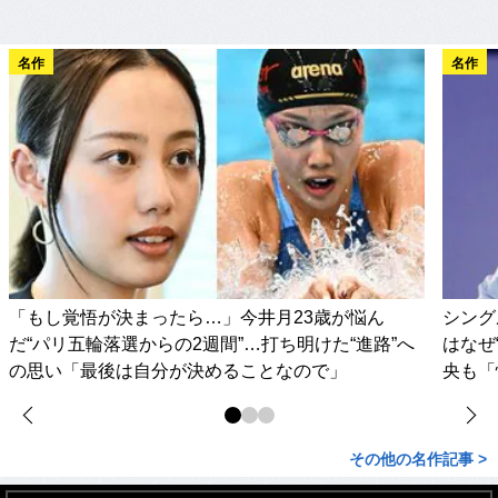
名作
名作
「もし覚悟が決まったら…」今井月23歳が悩ん
シング
だ“パリ五輪落選からの2週間”…打ち明けた“進路”へ
はなぜ
の思い「最後は自分が決めることなので」
央も「
その他の名作記事 >