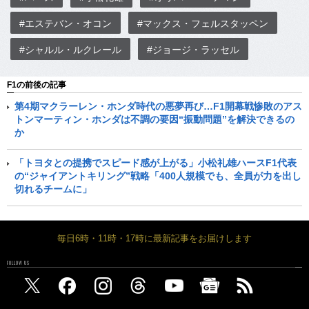
#エステバン・オコン
#マックス・フェルスタッペン
#シャルル・ルクレール
#ジョージ・ラッセル
F1の前後の記事
第4期マクラーレン・ホンダ時代の悪夢再び…F1開幕戦惨敗のアス
トンマーティン・ホンダは不調の要因“振動問題”を解決できるの
か
「トヨタとの提携でスピード感が上がる」小松礼雄ハースF1代表
の“ジャイアントキリング”戦略「400人規模でも、全員が力を出し
切れるチームに」
毎日6時・11時・17時に最新記事をお届けします
FOLLOW US