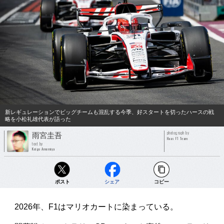
新レギュレーションでビッグチームも混乱する今季、好スタートを切ったハースの戦
略を小松礼雄代表が語った
photograph by
雨宮圭吾
Haas F1 Team
text by
Keigo Amemiya
ポスト
シェア
コピー
2026年、F1はマリオカートに染まっている。