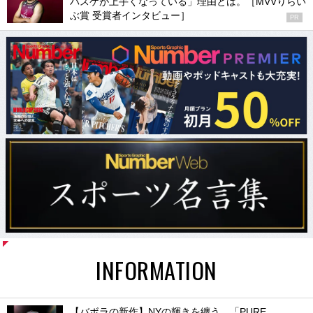
バスケが上手くなっている」理由とは。［MVVりらい
ぶ賞 受賞者インタビュー］
PR
INFORMATION
【バボラの新作】NYの輝きを纏う。「PURE