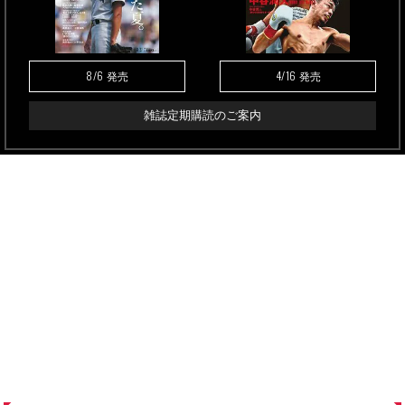
8/6
4/16
発売
発売
雑誌定期購読のご案内