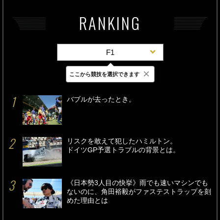
RANKING
F1
×
ここから競技を選択できます
最新
24時間
週間
バブルが去ったとき。
リスクを敢えて犯したハミルトン。
ドイツGP予選トラブルの背景とは。
《日本勢3人目の快挙》雨でも速いマシンでも
ないのに、角田裕毅がファステストラップを刻
めた理由とは