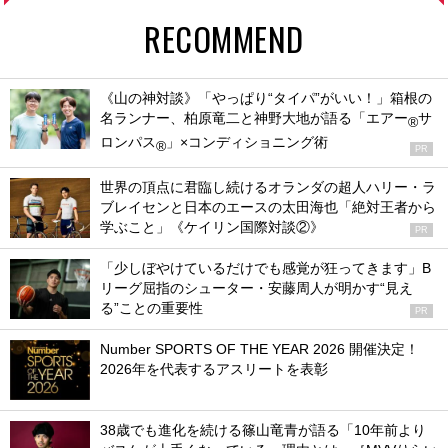
RECOMMEND
《山の神対談》「やっぱり“タイパ”がいい！」箱根の
名ランナー、柏原竜二と神野大地が語る「エアー
サ
®
ロンパス
」×コンディショニング術
®
PR
世界の頂点に君臨し続けるオランダの超人ハリー・ラ
ブレイセンと日本のエースの太田海也「絶対王者から
学ぶこと」《ケイリン国際対談②》
PR
「少しぼやけているだけでも感覚が狂ってきます」B
リーグ屈指のシューター・安藤周人が明かす“見え
る”ことの重要性
PR
Number SPORTS OF THE YEAR 2026 開催決定！
2026年を代表するアスリートを表彰
38歳でも進化を続ける篠山竜青が語る「10年前より