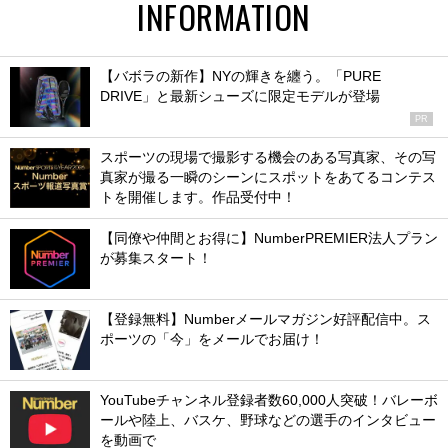
INFORMATION
【バボラの新作】NYの輝きを纏う。「PURE
DRIVE」と最新シューズに限定モデルが登場
PR
スポーツの現場で撮影する機会のある写真家、その写
真家が撮る一瞬のシーンにスポットをあてるコンテス
トを開催します。作品受付中！
【同僚や仲間とお得に】NumberPREMIER法人プラン
が募集スタート！
【登録無料】Numberメールマガジン好評配信中。ス
ポーツの「今」をメールでお届け！
YouTubeチャンネル登録者数60,000人突破！バレーボ
ールや陸上、バスケ、野球などの選手のインタビュー
を動画で