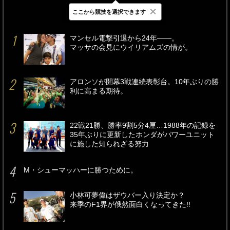
×
ここから競技を選択できます
最新
24時間
週間
マンセル電撃引退から24年――。
マッサの会見にウイリアムズの情が。
アロンソが開幕3戦連続表彰台。10年ぶりの勝
利に高まる期待。
22戦21勝、勝率9割5分4厘…1988年の記録を
35年ぶりに更新したホンダがパワーユニット
に施した知られざる努力
M・シューマッハーに勝つために。
小林可夢偉はザウバー入り決定か？
来季のF1界が俄然面白くなってきた!!