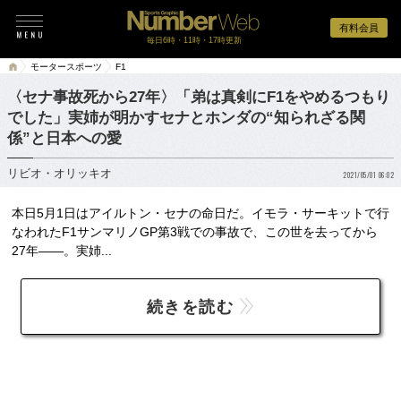
有料会員
毎日6時・11時・17時更新
モータースポーツ
F1
〈セナ事故死から27年〉「弟は真剣にF1をやめるつもり
でした」実姉が明かすセナとホンダの“知られざる関
係”と日本への愛
リビオ・オリッキオ
2021/05/01 06:02
本日5月1日はアイルトン・セナの命日だ。イモラ・サーキットで行
なわれたF1サンマリノGP第3戦での事故で、この世を去ってから
27年――。実姉...
続きを読む