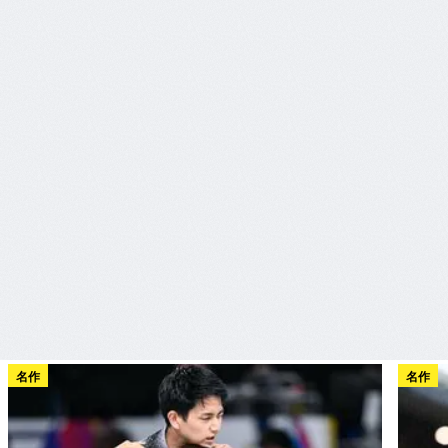
名作
名作