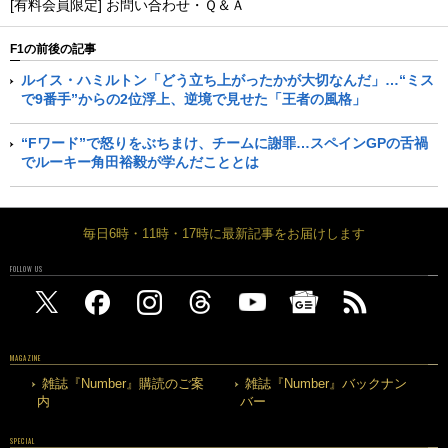
[有料会員限定] お問い合わせ・Ｑ＆Ａ
F1の前後の記事
ルイス・ハミルトン「どう立ち上がったかが大切なんだ」…“ミス
で9番手”からの2位浮上、逆境で見せた「王者の風格」
“Fワード”で怒りをぶちまけ、チームに謝罪…スペインGPの舌禍
でルーキー角田裕毅が学んだこととは
毎日6時・11時・17時に最新記事をお届けします
FOLLOW US
MAGAZINE
雑誌『Number』購読のご案
雑誌『Number』バックナン
内
バー
SPECIAL