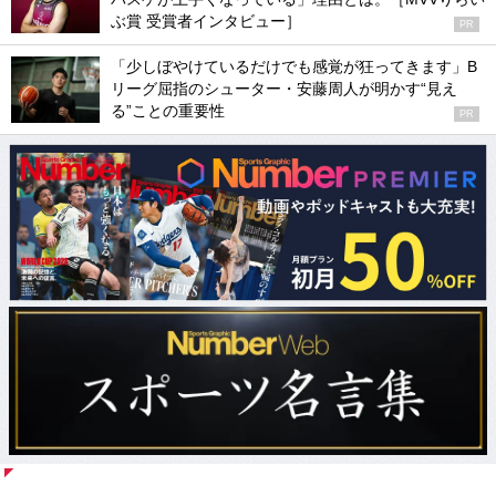
ぶ賞 受賞者インタビュー］
PR
「少しぼやけているだけでも感覚が狂ってきます」B
リーグ屈指のシューター・安藤周人が明かす“見え
る”ことの重要性
PR