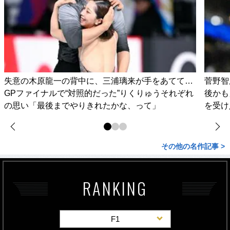
失意の木原龍一の背中に、三浦璃来が手をあてて…
菅野智
GPファイナルで“対照的だった”りくりゅうそれぞれ
後かも
の思い「最後までやりきれたかな、って」
を受け
その他の名作記事 >
RANKING
F1