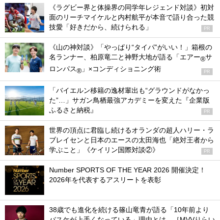
《ラグビー界と体操界の同学年レジェンド対談》初対
面のリーチマイケルと内村航平が本音で語り合った競
技愛「好きだから、続けられる」
PR
《山の神対談》「やっぱり“タイパ”がいい！」箱根の
名ランナー、柏原竜二と神野大地が語る「エアー
サ
®
ロンパス
」×コンディショニング術
®
PR
「バイエルン移籍の逸材輩出も“グラウンドがなかっ
た”…」サガン鳥栖最強アカデミーを変えた『企業版
ふるさと納税』
PR
世界の頂点に君臨し続けるオランダの超人ハリー・ラ
ブレイセンと日本のエースの太田海也「絶対王者から
学ぶこと」《ケイリン国際対談②》
PR
Number SPORTS OF THE YEAR 2026 開催決定！
2026年を代表するアスリートを表彰
38歳でも進化を続ける篠山竜青が語る「10年前より
バスケが上手くなっている」理由とは。［MVVりらい