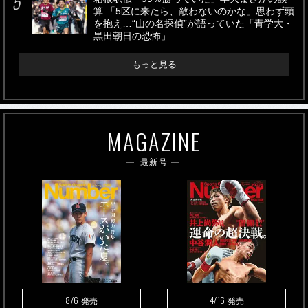
算 「5区に来たら、敵わないのかな」思わず頭
を抱え…“山の名探偵”が語っていた「青学大・
黒田朝日の恐怖」
もっと見る
MAGAZINE
最新号
8/6
4/16
発売
発売