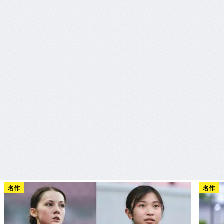
名作
名作