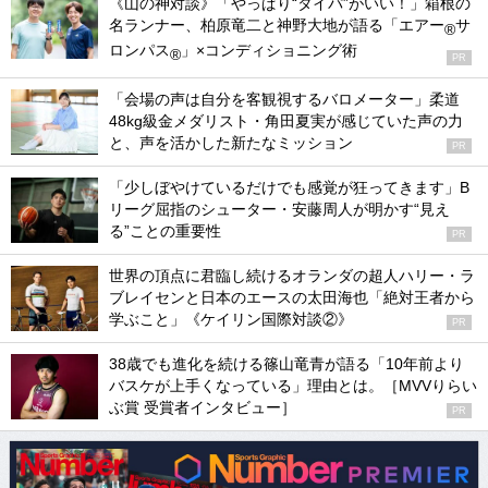
《山の神対談》「やっぱり“タイパ”がいい！」箱根の
名ランナー、柏原竜二と神野大地が語る「エアー
サ
®
ロンパス
」×コンディショニング術
®
PR
「会場の声は自分を客観視するバロメーター」柔道
48kg級金メダリスト・角田夏実が感じていた声の力
と、声を活かした新たなミッション
PR
「少しぼやけているだけでも感覚が狂ってきます」B
リーグ屈指のシューター・安藤周人が明かす“見え
る”ことの重要性
PR
世界の頂点に君臨し続けるオランダの超人ハリー・ラ
ブレイセンと日本のエースの太田海也「絶対王者から
学ぶこと」《ケイリン国際対談②》
PR
38歳でも進化を続ける篠山竜青が語る「10年前より
バスケが上手くなっている」理由とは。［MVVりらい
ぶ賞 受賞者インタビュー］
PR