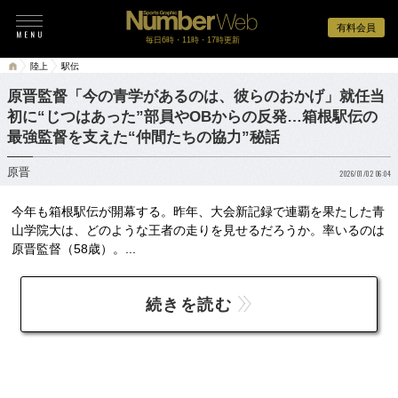
有料会員
毎日6時・11時・17時更新
陸上
駅伝
原晋監督「今の青学があるのは、彼らのおかげ」就任当
初に“じつはあった”部員やOBからの反発…箱根駅伝の
最強監督を支えた“仲間たちの協力”秘話
原晋
2026/01/02 06:04
今年も箱根駅伝が開幕する。昨年、大会新記録で連覇を果たした青
山学院大は、どのような王者の走りを見せるだろうか。率いるのは
原晋監督（58歳）。...
続きを読む