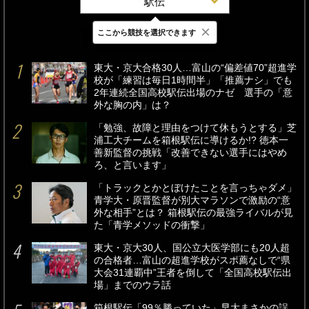
駅伝
×
ここから競技を選択できます
最新
24時間
週間
東大・京大合格30人…富山の“偏差値70”超進学
校が「練習は毎日1時間半」「推薦ナシ」でも
2年連続全国高校駅伝出場のナゼ 選手の「意
外な胸の内」は？
「勉強、故障と理由をつけて休もうとする」芝
浦工大チームを箱根駅伝に導けるか!? 徳本一
善新監督の挑戦「改善できない選手にはやめ
ろ、と言います」
「トラックとかとぼけたことを言っちゃダメ」
青学大・原晋監督が別大マラソンで激励の“意
外な相手”とは？ 箱根駅伝の最強ライバルが見
た「青学メソッドの衝撃」
東大・京大30人、国公立大医学部にも20人超
の合格者…富山の超進学校がスポ薦なしで“県
大会31連覇中”王者を倒して「全国高校駅伝出
場」までのウラ話
箱根駅伝「99％勝っていた」早大まさかの誤