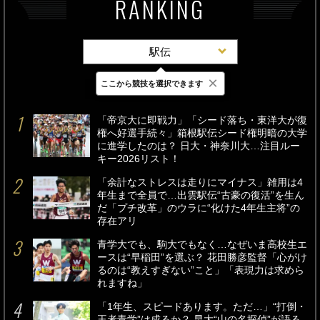
RANKING
駅伝
×
ここから競技を選択できます
最新
24時間
週間
「帝京大に即戦力」「シード落ち・東洋大が復
権へ好選手続々」箱根駅伝シード権明暗の大学
に進学したのは？ 日大・神奈川大…注目ルー
キー2026リスト！
「余計なストレスは走りにマイナス」雑用は4
年生まで全員で…出雲駅伝“古豪の復活”を生ん
だ「プチ改革」のウラに“化けた4年生主将”の
存在アリ
青学大でも、駒大でもなく…なぜいま高校生エ
ースは“早稲田”を選ぶ？ 花田勝彦監督「心がけ
るのは“教えすぎない”こと」「表現力は求めら
れますね」
「1年生、スピードあります。ただ…」“打倒・
王者青学”は成るか？ 早大“山の名探偵”が語る