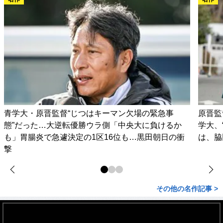
青学大・原晋監督“じつはキーマン欠場の緊急事
原晋監
態”だった…大逆転優勝ウラ側「中央大に負けるか
学大、
も」胃腸炎で急遽決定の1区16位も…黒田朝日の衝
は、脇
撃
その他の名作記事 >