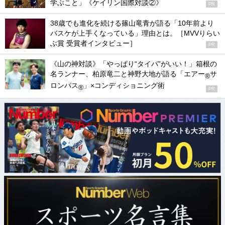
学ぶこと」《ケイリン国際対談②》
PR
38歳でも進化を続ける篠山竜青が語る「10年前より
バスケが上手くなっている」理由とは。［MVVりらい
ぶ賞 受賞者インタビュー］
PR
《山の神対談》「やっぱり“タイパ”がいい！」箱根の
名ランナー、柏原竜二と神野大地が語る「エアー
サ
®
ロンパス
」×コンディショニング術
®
PR