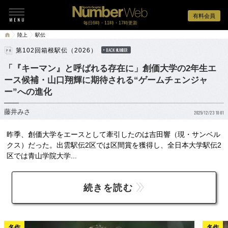
有料会員
毎日6時・11時・17時更新
陸上
駅伝
第102回箱根駅伝（2026）
BACK NUMBER
「『キーマン』と呼ばれる存在に」創価大学の2年生エ
ース候補・山口翔輝に期待される“ゲームチェンジャ
ー”への進化
藤井みさ
2025/12/23 10:01
昨季、創価大学をエースとして牽引したのは吉田響（現・サンベル
クス）だった。出雲駅伝2区では区間賞を獲得し、全日本大学駅伝2
区では青山学院大学...
続きを読む
名作
名作