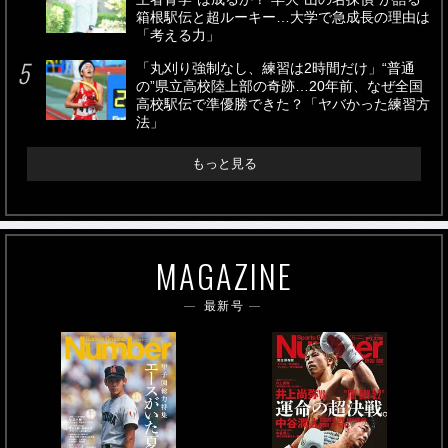
箱根駅伝と超ルーキー…大学で急成長の理由は
「考える力」
「丸刈り強制なし、練習は2時間だけ」“普通
の”県立高校陸上部の奇跡…20年前、なぜ全国
高校駅伝で準優勝できた？「ヤバかった練習方
法」
もっと見る
MAGAZINE
最新号