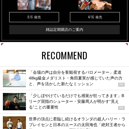
8/6
4/16
発売
発売
雑誌定期購読のご案内
RECOMMEND
「会場の声は自分を客観視するバロメーター」柔道
48kg級金メダリスト・角田夏実が感じていた声の力
と、声を活かした新たなミッション
PR
「少しぼやけているだけでも感覚が狂ってきます」B
リーグ屈指のシューター・安藤周人が明かす“見え
る”ことの重要性
PR
世界の頂点に君臨し続けるオランダの超人ハリー・ラ
ブレイセンと日本のエースの太田海也「絶対王者から