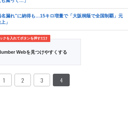
人も減って…」
指名漏れ”に納得も…15キロ増量で「大阪桐蔭で全国制覇」元
途上」
ックを入れてボタンを押すだけ
Number Webを見つけやすくする
1
2
3
4