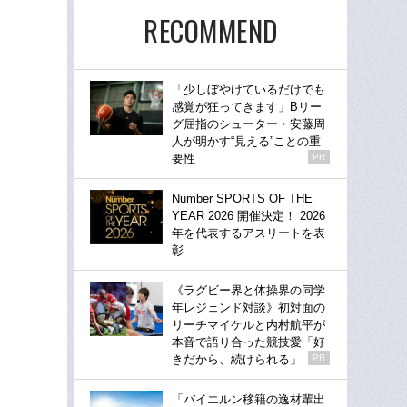
RECOMMEND
「少しぼやけているだけでも
感覚が狂ってきます」Bリー
グ屈指のシューター・安藤周
人が明かす“見える”ことの重
要性
PR
Number SPORTS OF THE
YEAR 2026 開催決定！ 2026
年を代表するアスリートを表
彰
《ラグビー界と体操界の同学
年レジェンド対談》初対面の
リーチマイケルと内村航平が
本音で語り合った競技愛「好
きだから、続けられる」
PR
「バイエルン移籍の逸材輩出