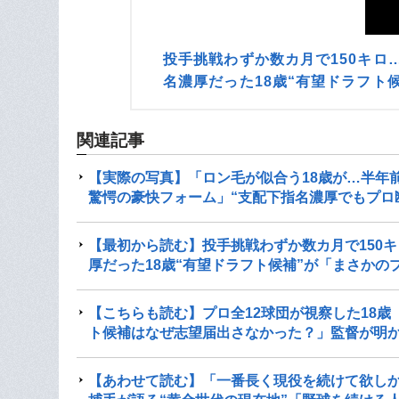
投手挑戦わずか数カ月で150キ
名濃厚だった18歳“有望ドラフト
関連記事
【実際の写真】「ロン毛が似合う18歳が…半年
驚愕の豪快フォーム」“支配下指名濃厚でもプロ
【最初から読む】投手挑戦わずか数カ月で150
厚だった18歳“有望ドラフト候補”が「まさかの
【こちらも読む】プロ全12球団が視察した18歳
ト候補はなぜ志望届出さなかった？」監督が明
【あわせて読む】「一番長く現役を続けて欲し