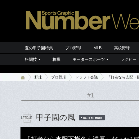
夏の甲子園特集
プロ野球
MLB
高校野球
格闘技
将棋
モータースポーツ
ラグビー
野球
プロ野球
ドラフト会議
「打者なら支配下指
#1
甲子園の風
BACK NUMBER