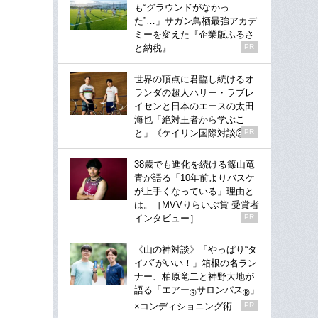
も“グラウンドがなかっ
た”…」サガン鳥栖最強アカデ
ミーを変えた『企業版ふるさ
と納税』
PR
世界の頂点に君臨し続けるオ
ランダの超人ハリー・ラブレ
イセンと日本のエースの太田
海也「絶対王者から学ぶこ
と」《ケイリン国際対談②》
PR
38歳でも進化を続ける篠山竜
青が語る「10年前よりバスケ
が上手くなっている」理由と
は。［MVVりらいぶ賞 受賞者
インタビュー］
PR
《山の神対談》「やっぱり“タ
イパ”がいい！」箱根の名ラン
ナー、柏原竜二と神野大地が
語る「エアー
サロンパス
」
®
®
×コンディショニング術
PR