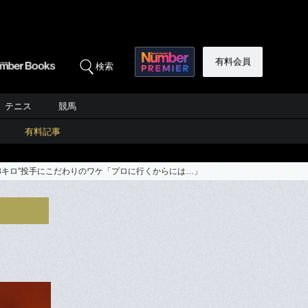
有料会員
検索
テニス
競馬
有料記事
53キロ”投手にこだわりのワケ「プロに行くからには…」