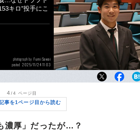
歳…なぜドラフト
53キロ”投手にこ
Fumi Sawai
photograph by
2025/11/24 11:03
posted
投手挑戦から数カ月で150キロをマークした
校の新井瑛太（18歳）。スカウトの評価も高
ロ志望だったが…？
4
/4
ページ目
記事を1ページ目から読む
も濃厚」だったが…？