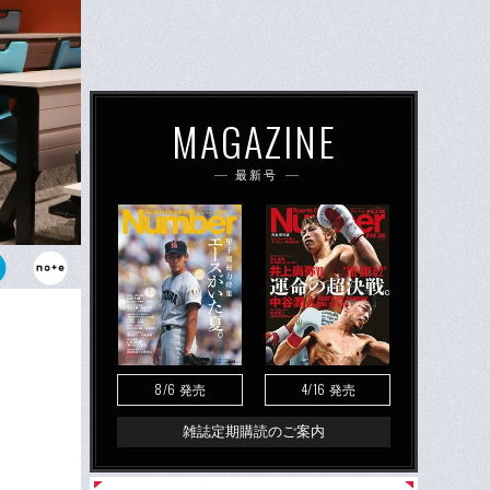
MAGAZINE
最新号
兵庫・滝川高
く、本人もプ
8/6
4/16
発売
発売
雑誌定期購読のご案内