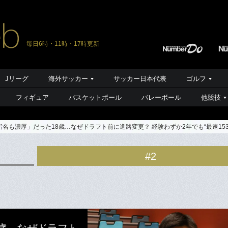
毎日6時・11時・17時更新
Jリーグ
海外サッカー
サッカー日本代表
ゴルフ
フィギュア
バスケットボール
バレーボール
他競技
名も濃厚」だった18歳…なぜドラフト前に進路変更？ 経験わずか2年でも“最速1
#2