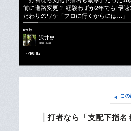
「打者なら支配下指名も濃厚」だった18
前に進路変更？ 経験わずか2年でも“最速1
だわりのワケ「プロに行くからには…」
text by
沢井史
Fumi Sawai
PROFILE
この
打者なら「支配下指名