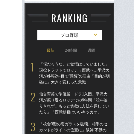
RANKING
プロ野球
最新
24時間
週間
「僕だろうな、と覚悟はしていました」
仙
現役ドラフトでロッテ→西武へ…平沢大
河
河が移籍2年目で“覚醒”の理由「目的が明
り
確に」大きく変わった意識
た
仙台育英で準優勝→ドラ1入団…平沢大
「
河が振り返るロッテでの9年間「殻を破
現
りきれず…もっと貪欲に方法を探してい
河が
たら」「西武移籍はいいキッカケ」
確
「校舎3階の窓ガラスを破壊、相手のセ
「
カンドがライトの位置に」阪神“不動の
り