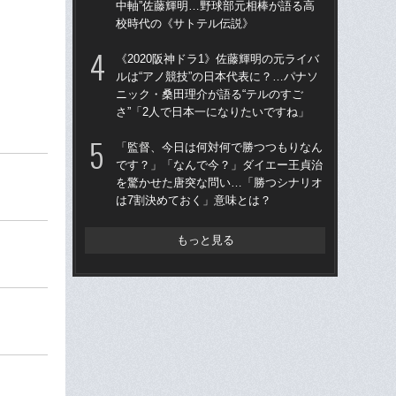
中軸”佐藤輝明…野球部元相棒が語る高
た“
校時代の《サトテル伝説》
「
《2020阪神ドラ1》佐藤輝明の元ライバ
「
ルは“アノ競技”の日本代表に？…パナソ
終わ
ニック・桑田理介が語る“テルのすご
つか
さ”「2人で日本一になりたいですね」
リ
「監督、今日は何対何で勝つつもりなん
「
です？」「なんで今？」ダイエー王貞治
ス小
を驚かせた唐突な問い…「勝つシナリオ
貞
は7割決めておく」意味とは？
た
もっと見る