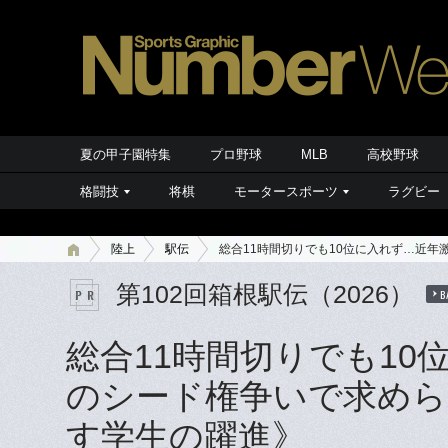
夏の甲子園特集
プロ野球
MLB
高校野球
格闘技
将棋
モータースポーツ
ラグビー
陸上
駅伝
総合11時間切りでも10位に入れず…近
第102回箱根駅伝（2026）
B
総合11時間切りでも1
のシード権争いで求めら
す学生の躍進》