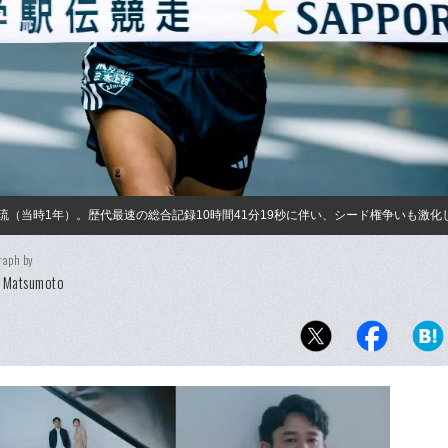
琉（当時1年）。歴代最速の総合記録10時間41分19秒に伴い、シード権争いも激化
raph by
i Matsumoto