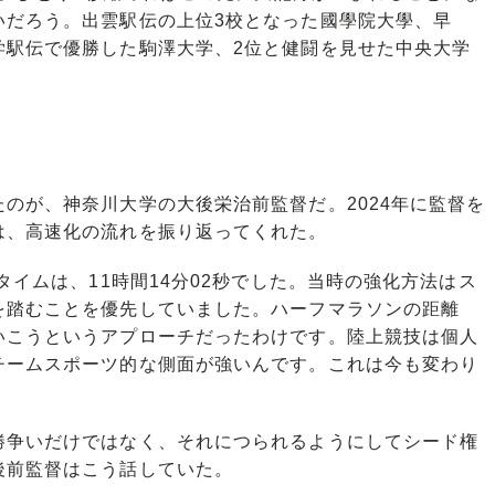
いだろう。出雲駅伝の上位3校となった國學院大學、早
学駅伝で優勝した駒澤大学、2位と健闘を見せた中央大学
。
のが、神奈川大学の大後栄治前監督だ。2024年に監督を
は、高速化の流れを振り返ってくれた。
タイムは、11時間14分02秒でした。当時の強化方法はス
を踏むことを優先していました。ハーフマラソンの距離
いこうというアプローチだったわけです。陸上競技は個人
チームスポーツ的な側面が強いんです。これは今も変わり
争いだけではなく、それにつられるようにしてシード権
後前監督はこう話していた。