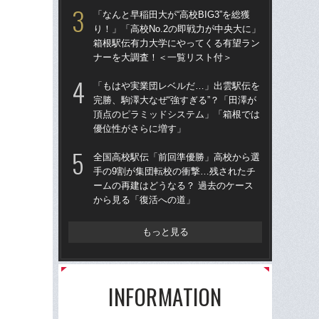
出
「なんと早稲田大が“高校BIG3”を総獲
は
り！」「高校No.2の即戦力が中央大に」
箱根駅伝有力大学にやってくる有望ラン
箱
ナーを大調査！＜一覧リスト付＞
題
語っ
「もはや実業団レベルだ…」出雲駅伝を
に
完勝、駒澤大なぜ“強すぎる”？「田澤が
頂点のピラミッドシステム」「箱根では
不
優位性がさらに増す」
郎
い
全国高校駅伝「前回準優勝」高校から選
「
手の9割が集団転校の衝撃…残されたチ
ームの再建はどうなる？ 過去のケース
「
から見る「復活への道」
しい
ンカ
力”
もっと見る
INFORMATION