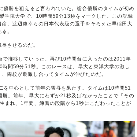
分に優勝を狙えると言われていた。総合優勝のタイムが初め
山梨学院大学で、10時間59分13秒をマークした。この記録
勝彦、渡辺康幸らの日本代表級の選手をそろえた早稲田大
れる。
成長させるのだ。
で推移していった。再び10時間台に入ったのは2011年
0時間59分51秒。このレースは、早大と東洋大学の激し
り、両校が刺激し合ってタイムが伸びたのだ。
二を中心として前年の雪辱を果たす。タイムは10時間51
優勝。前年、早大にわずか21秒及ばなかったことで「その
生まれ、1年間、練習の段階から1秒にこだわったことが