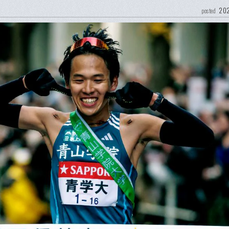
202
posted