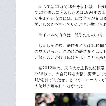
かつては11時間10分を切れば、十
て10時間台に突入したのは1994年の
が生まれた背景には、山梨学大が花田
学としのぎを削っていたことが挙げら
ライバルの存在は、選手たちの力を
しかしその後、優勝タイムは11時間台
の早大だった。この時の優勝タイムは1
い競り合いが繰り広げられたこともあ
翌2012年は、東洋大が主将の柏原竜
分36秒で、大会記録を大幅に更新して
1秒をけずりだせ」というスローガンが
大記録の達成につながった。