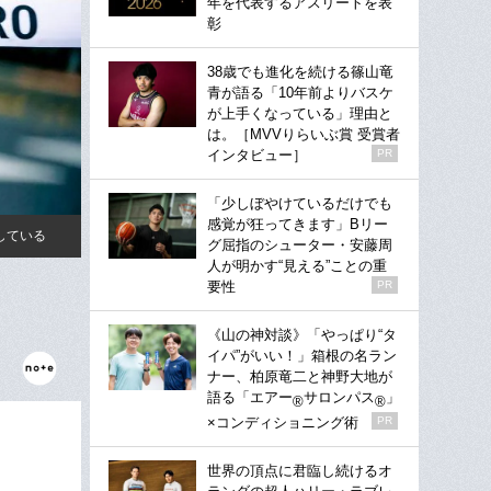
年を代表するアスリートを表
彰
38歳でも進化を続ける篠山竜
青が語る「10年前よりバスケ
が上手くなっている」理由と
は。［MVVりらいぶ賞 受賞者
インタビュー］
PR
「少しぼやけているだけでも
感覚が狂ってきます」Bリー
している
グ屈指のシューター・安藤周
人が明かす“見える”ことの重
要性
PR
《山の神対談》「やっぱり“タ
イパ”がいい！」箱根の名ラン
ナー、柏原竜二と神野大地が
語る「エアー
サロンパス
」
®
®
×コンディショニング術
PR
世界の頂点に君臨し続けるオ