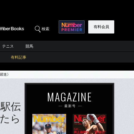
有料会員
検索
テニス
競馬
有料記事
躍進》
MAGAZINE
根駅伝
最新号
たら