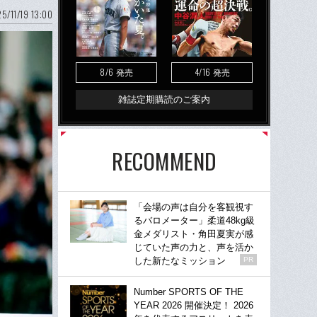
5/11/19 13:00
8/6
4/16
発売
発売
雑誌定期購読のご案内
RECOMMEND
「会場の声は自分を客観視す
るバロメーター」柔道48kg級
金メダリスト・角田夏実が感
じていた声の力と、声を活か
した新たなミッション
PR
Number SPORTS OF THE
YEAR 2026 開催決定！ 2026