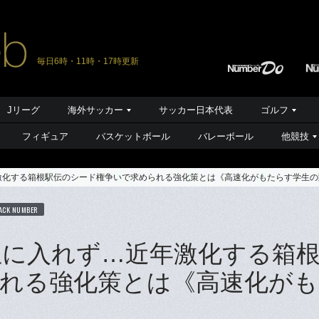
毎日6時・11時・17時更新
Jリーグ
海外サッカー
サッカー日本代表
ゴルフ
フィギュア
バスケットボール
バレーボール
他競技
年激化する箱根駅伝のシード権争いで求められる強化策とは《高速化がもたらす学生の
ACK NUMBER
0位に入れず…近年激化する箱
れる強化策とは《高速化がも