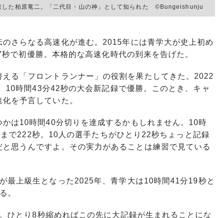
た柏原竜二。「二代目・山の神」として知られた ©Bungeishunju
のさらなる高速化が進む。2015年には青学大が史上初め
分27秒で初優勝。本格的な高速化時代の到来を告げた。
える「フロントランナー」の役割を果たしてきた。2022
、10時間43分42秒の大会新記録で優勝。このとき、キャ
速化を予言していた。
かは10時間40分切りを達成するかもしれません。10時
分まで222秒。10人の選手たちがひとり22秒ちょっと記録
だと思うんですよ。その実力があることは練習で見ている
上級生となった2025年、青学大は10時間41分19秒と
る。
秒。ひとり8秒縮めればこの先に大記録が生まれることにな