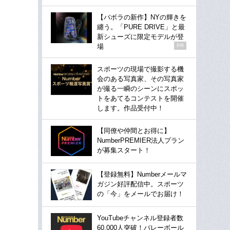
【バボラの新作】NYの輝きを
纏う。「PURE DRIVE」と最
新シューズに限定モデルが登
場
PR
スポーツの現場で撮影する機
会のある写真家、その写真家
が撮る一瞬のシーンにスポッ
トをあてるコンテストを開催
します。作品受付中！
【同僚や仲間とお得に】
NumberPREMIER法人プラン
が募集スタート！
【登録無料】Numberメールマ
ガジン好評配信中。スポーツ
の「今」をメールでお届け！
YouTubeチャンネル登録者数
60,000人突破！バレーボール