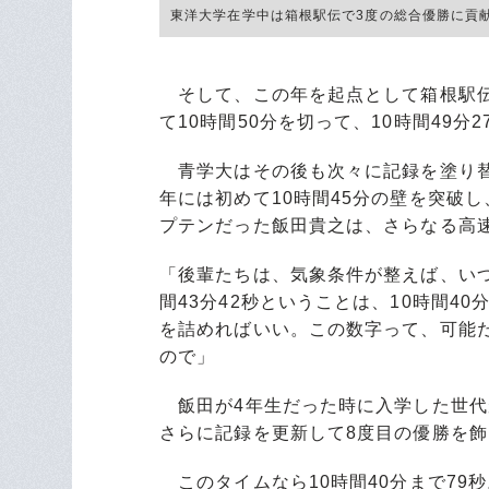
東洋大学在学中は箱根駅伝で3度の総合優勝に貢献し
そして、この年を起点として箱根駅伝
て10時間50分を切って、10時間49
青学大はその後も次々に記録を塗り替
年には初めて10時間45分の壁を突破し
プテンだった飯田貴之は、さらなる高
「後輩たちは、気象条件が整えば、いつ
間43分42秒ということは、10時間40
を詰めればいい。この数字って、可能
ので」
飯田が4年生だった時に入学した世代が最
さらに記録を更新して8度目の優勝を飾
このタイムなら10時間40分まで79