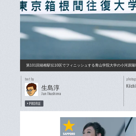
第101回箱根駅伝10区でフィニッシュする青山学院大学の小河原陽
text by
photog
Kiich
生島淳
Jun Ikushima
PROFILE