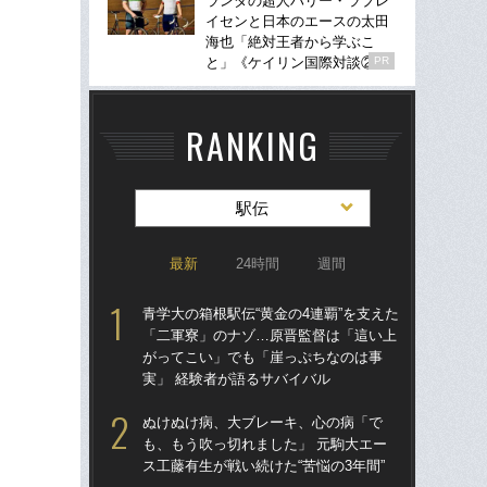
ランダの超人ハリー・ラブレ
イセンと日本のエースの太田
海也「絶対王者から学ぶこ
と」《ケイリン国際対談②》
PR
RANKING
駅伝
最新
24時間
週間
青学大の箱根駅伝“黄金の4連覇”を支えた
東大
「二軍寮」のナゾ…原晋監督は「這い上
人
がってこい」でも「崖っぷちなのは事
なし
実」 経験者が語るサバイバル
「
ぬけぬけ病、大ブレーキ、心の病「で
東大
も、もう吹っ切れました」 元駒大エー
70
ス工藤有生が戦い続けた“苦悩の3年間”
「