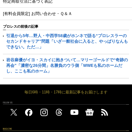
特定商取引法に基づく表記
[有料会員限定] お問い合わせ・Ｑ＆Ａ
プロレスの前後の記事
引退から5年…野人・中西学58歳がホンネで語る“プロレスラーの
セカンドキャリア”問題「いざ一般社会に入ると、やっぱりなんも
できない。ただ…」
岩谷麻優がイヨ・スカイに抱きついて…マリーゴールドで“奇跡の
再会”「濃密な26分間」名勝負のウラ側「WWEも私のホームだ
し、ここも私のホーム」
毎日6時・11時・17時に最新記事をお届けします
FOLLOW US
MAGAZINE