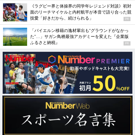
《ラグビー界と体操界の同学年レジェンド対談》初対
面のリーチマイケルと内村航平が本音で語り合った競
技愛「好きだから、続けられる」
PR
「バイエルン移籍の逸材輩出も“グラウンドがなかっ
た”…」サガン鳥栖最強アカデミーを変えた『企業版
ふるさと納税』
PR