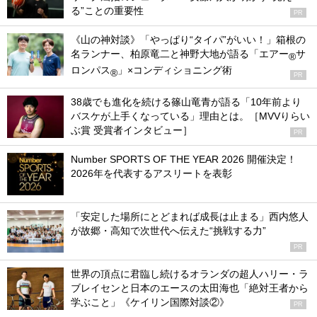
る”ことの重要性
PR
《山の神対談》「やっぱり“タイパ”がいい！」箱根の
名ランナー、柏原竜二と神野大地が語る「エアー
サ
®
ロンパス
」×コンディショニング術
®
PR
38歳でも進化を続ける篠山竜青が語る「10年前より
バスケが上手くなっている」理由とは。［MVVりらい
ぶ賞 受賞者インタビュー］
PR
Number SPORTS OF THE YEAR 2026 開催決定！
2026年を代表するアスリートを表彰
「安定した場所にとどまれば成長は止まる」西内悠人
が故郷・高知で次世代へ伝えた“挑戦する力”
PR
世界の頂点に君臨し続けるオランダの超人ハリー・ラ
ブレイセンと日本のエースの太田海也「絶対王者から
学ぶこと」《ケイリン国際対談②》
PR