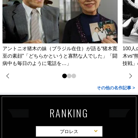
アントニオ猪木の妹（ブラジル在住）が語る“猪木寛
100
至の素顔”「どちらかというと寡黙な人でした」「闘
木vs
病中も毎日のように電話を…」
技戦」
その他の名作記事 >
RANKING
プロレス