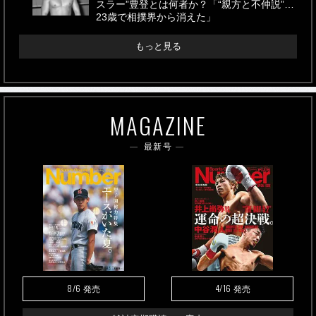
スラー”豊登とは何者か？「“親方と不仲説”…
23歳で相撲界から消えた」
もっと見る
MAGAZINE
最新号
8/6
4/16
発売
発売