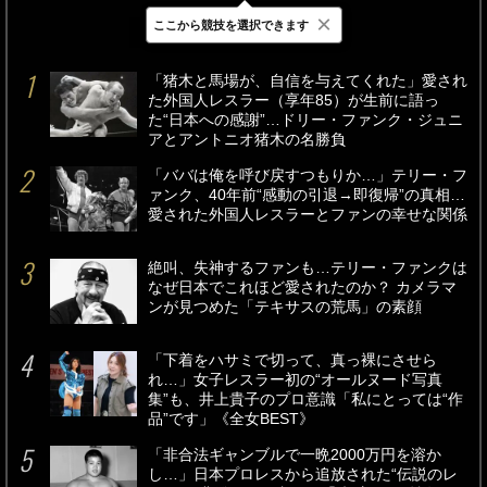
×
ここから競技を選択できます
最新
24時間
週間
「猪木と馬場が、自信を与えてくれた」愛され
た外国人レスラー（享年85）が生前に語っ
た“日本への感謝”…ドリー・ファンク・ジュニ
アとアントニオ猪木の名勝負
「ババは俺を呼び戻すつもりか…」テリー・フ
ァンク、40年前“感動の引退→即復帰”の真相…
愛された外国人レスラーとファンの幸せな関係
絶叫、失神するファンも…テリー・ファンクは
なぜ日本でこれほど愛されたのか？ カメラマ
ンが見つめた「テキサスの荒馬」の素顔
「下着をハサミで切って、真っ裸にさせら
れ…」女子レスラー初の“オールヌード写真
集”も、井上貴子のプロ意識「私にとっては“作
品”です」《全女BEST》
「非合法ギャンブルで一晩2000万円を溶か
し…」日本プロレスから追放された“伝説のレ