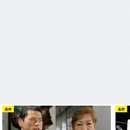
名作
名作