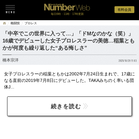
有料会員
毎日6時・11時・17時更新
格闘技
プロレス
「中卒でこの世界に入って…」「ドMなのかな（笑）」
16歳でデビューした女子プロレスラーの美徳…稲葉とも
かが何度も繰り返した“ある悔しさ”
橋本宗洋
2025/10/29 11:03
女子プロレスラーの稲葉ともかは2002年7月24日生まれで、17歳に
なる直前の2019年7月8日にデビューした。TAKAみちのく率いる団
体J...
続きを読む