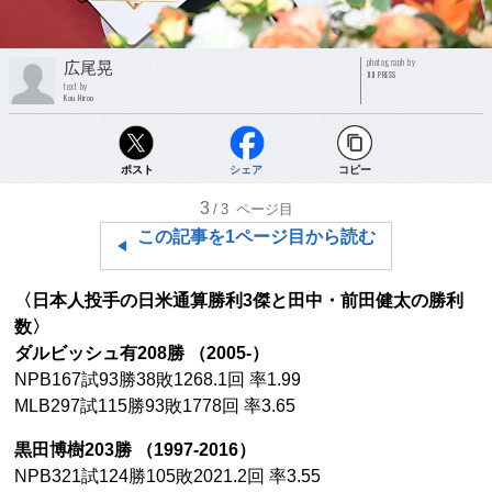
photograph by
広尾晃
JIJI PRESS
text by
Kou Hiroo
ポスト
シェア
コピー
3
/3
ページ目
この記事を1ページ目から読む
〈日本人投手の日米通算勝利3傑と田中・前田健太の勝利
数〉
ダルビッシュ有208勝 （2005-）
NPB167試93勝38敗1268.1回 率1.99
MLB297試115勝93敗1778回 率3.65
黒田博樹203勝 （1997-2016）
NPB321試124勝105敗2021.2回 率3.55