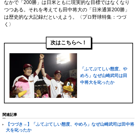
なかで「200勝」は日米ともに現実的な目標ではなくなり
つつある。それを考えても田中将大の「日米通算200勝」
は歴史的な大記録だといえよう。〈プロ野球特集：つづ
く〉
次はこちらへ！
「ふてぶてしい態度、や
めろ」なぜ山崎武司は田
中将大を叱ったか
関連記事
【つづき→】「ふてぶてしい態度、やめろ」なぜ山崎武司は田中将
大を叱ったか