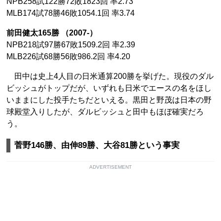
NPB258試122勝72敗1823回 率2.73
MLB174試78勝46敗1054.1回 率3.74
前田健太165勝 （2007-）
NPB218試97勝67敗1509.2回 率2.39
MLB226試68勝56敗986.2回 率4.20
田中は史上4人目の日米通算200勝を挙げた。現役のダル
ビッシュがトップだが、いずれも日米でエースの名をほし
いままにした投手たちだといえる。黒田と野茂は日本の野
球殿堂入りしたが、ダルビッシュと田中もほぼ確実だろ
う。
菅野146勝、由伸89勝、大谷81勝という事実
ADVERTISEMENT