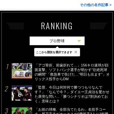
その他の名作記事 >
RANKING
プロ野球
×
ここから競技を選択できます
最新
24時間
週間
「アゴ骨折、前歯折れて…」156キロ速球が顔
面直撃、ソフトバンク選手が明かす“壮絶死球
の瞬間”「救急車で告げた…“明日も出ます”」オ
リックス投手からDM
「監督、今日は何対何で勝つつもりなんで
す？」「なんで今？」ダイエー王貞治を驚かせ
た唐突な問い…「勝つシナリオは7割決めてお
く」意味とは？
「お前の球種、全部当てたるわ」名投手コー