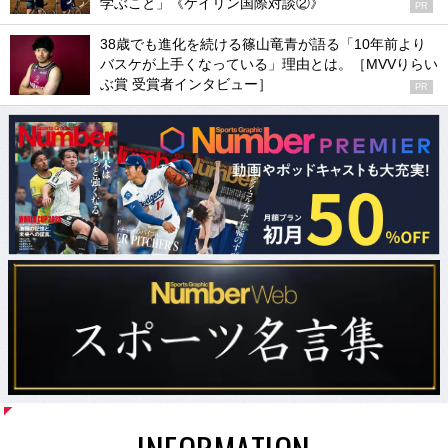
学ぶこと」《ケイリン国際対談②》
PR
38歳でも進化を続ける篠山竜青が語る「10年前より
バスケが上手くなっている」理由とは。［MVVりらい
ぶ賞 受賞者インタビュー］
PR