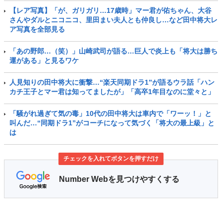
【レア写真】「が、ガリガリ…17歳時」マー君が佑ちゃん、大谷
さんやダルとニコニコ、里田まい夫人とも仲良し…など田中将大レ
ア写真を全部見る
「あの野郎…（笑）」山崎武司が語る…巨人で炎上も「将大は勝ち
運がある」と見るワケ
人見知りの田中将大に衝撃…“楽天同期ドラ1”が語るウラ話「ハン
カチ王子とマー君は知ってましたが」「高卒1年目なのに堂々と」
「騒がれ過ぎて気の毒」10代の田中将大は車内で「ワーッ！」と
叫んだ…“同期ドラ1”がコーチになって気づく「将大の最上級」と
は
チェックを入れてボタンを押すだけ
Number Webを見つけやすくする