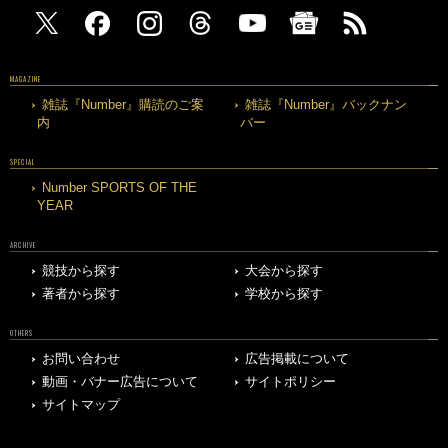
MAGAZINE
雑誌『Number』購読のご案
雑誌『Number』バックナン
内
バー
SPECIAL
Number SPORTS OF THE
YEAR
ARCHIVE
競技から探す
大会から探す
著者から探す
学校から探す
OTHERS
お問い合わせ
広告掲載について
動画・バナー広告について
サイトポリシー
サイトマップ