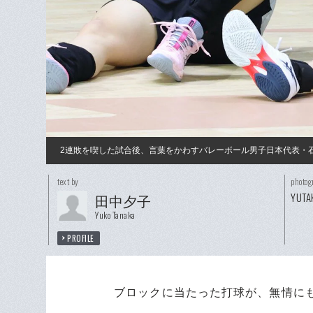
2連敗を喫した試合後、言葉をかわすバレーボール男子日本代表・
text by
photog
YUTA
田中夕子
Yuko Tanaka
PROFILE
ブロックに当たった打球が、無情にも