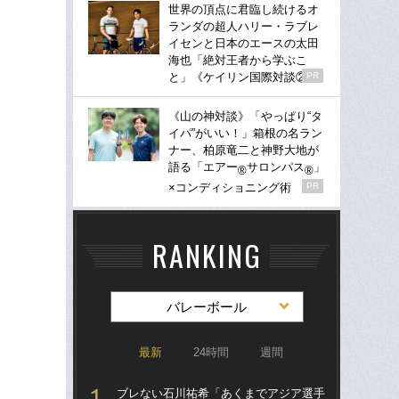
世界の頂点に君臨し続けるオ
ランダの超人ハリー・ラブレ
イセンと日本のエースの太田
海也「絶対王者から学ぶこ
と」《ケイリン国際対談②》
PR
《山の神対談》「やっぱり“タ
イパ”がいい！」箱根の名ラン
ナー、柏原竜二と神野大地が
語る「エアー
サロンパス
」
®
®
×コンディショニング術
PR
RANKING
バレーボール
最新
24時間
週間
ブレない石川祐希「あくまでアジア選手
ブ