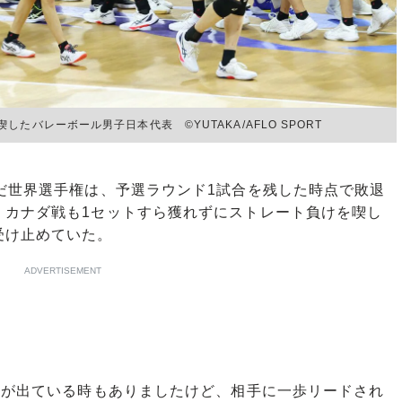
バレーボール男子日本代表 ©︎YUTAKA/AFLO SPORT
だ世界選手権は、予選ラウンド1試合を残した時点で敗退
、カナダ戦も1セットすら獲れずにストレート負けを喫し
受け止めていた。
ADVERTISEMENT
気が出ている時もありましたけど、相手に一歩リードされ