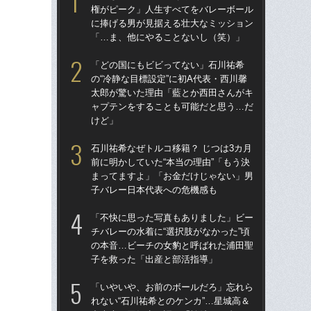
権がピーク」人生すべてをバレーボール
権
に捧げる男が見据える壮大なミッション
に
「…ま、他にやることないし（笑）」
「
「どの国にもビビってない」石川祐希
「
の“冷静な目標設定”に初A代表・西川馨
の“
太郎が驚いた理由「藍とか西田さんがキ
太
ャプテンをすることも可能だと思う…だ
ャ
けど」
け
石川祐希なぜトルコ移籍？ じつは3カ月
石川
前に明かしていた“本当の理由”「もう決
前に
まってますよ」「お金だけじゃない」男
ま
子バレー日本代表への危機感も
子
「不快に思った写真もありました」ビー
「
チバレーの水着に“選択肢がなかった”頃
チバ
の本音…ビーチの女豹と呼ばれた浦田聖
の
子を救った「出産と部活指導」
子
「いやいや、お前のボールだろ」忘れら
天
れない“石川祐希とのケンカ”…星城高＆
人