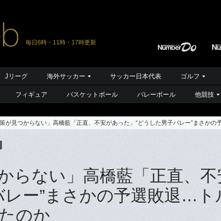
毎日6時・11時・17時更新
Jリーグ
海外サッカー
サッカー日本代表
ゴルフ
フィギュア
バスケットボール
バレーボール
他競技
策が見つからない」高橋藍「正直、不安があった」“どうした男子バレー”まさかの
からない」高橋藍「正直、不
バレー”まさかの予選敗退…ト
たのか