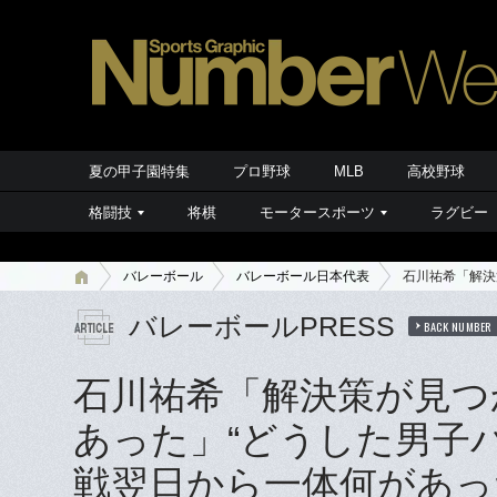
夏の甲子園特集
プロ野球
MLB
高校野球
格闘技
将棋
モータースポーツ
ラグビー
バレーボール
バレーボール日本代表
石川祐希「解決
バレーボールPRESS
BACK NUMBER
石川祐希「解決策が見つ
あった」“どうした男子
戦翌日から一体何があっ