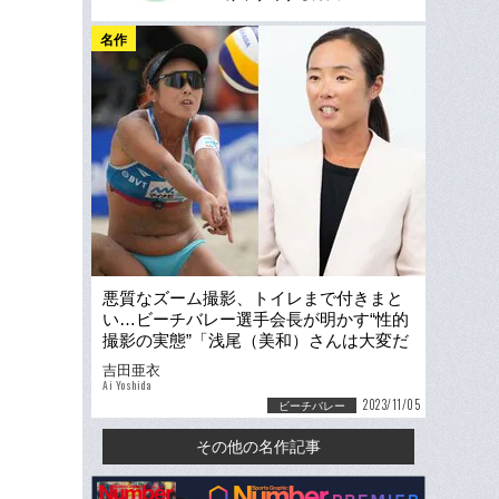
名作
悪質なズーム撮影、トイレまで付きまと
い…ビーチバレー選手会長が明かす“性的
撮影の実態”「浅尾（美和）さんは大変だ
ったと思います」
吉田亜衣
Ai Yoshida
2023/11/05
ビーチバレー
その他の名作記事