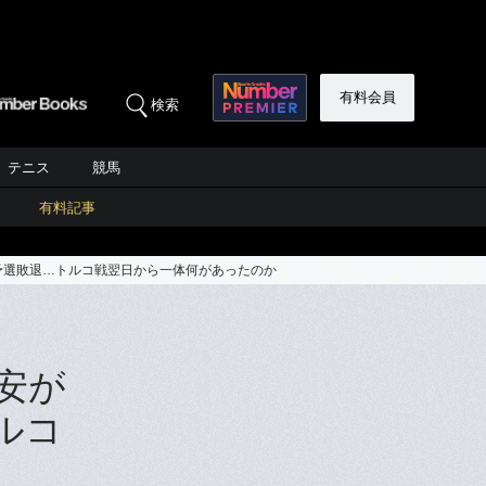
有料会員
検索
テニス
競馬
有料記事
予選敗退…トルコ戦翌日から一体何があったのか
安が
ルコ