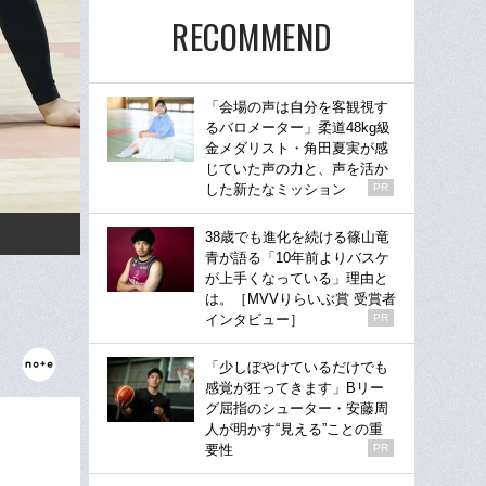
RECOMMEND
「会場の声は自分を客観視す
るバロメーター」柔道48kg級
金メダリスト・角田夏実が感
じていた声の力と、声を活か
した新たなミッション
PR
38歳でも進化を続ける篠山竜
青が語る「10年前よりバスケ
が上手くなっている」理由と
は。［MVVりらいぶ賞 受賞者
インタビュー］
PR
「少しぼやけているだけでも
感覚が狂ってきます」Bリー
グ屈指のシューター・安藤周
人が明かす“見える”ことの重
要性
PR