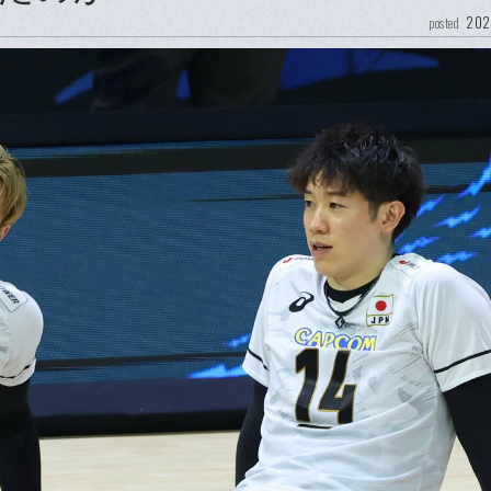
202
posted