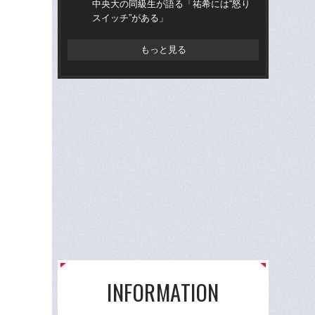
中央大の同級生が語る「祐希には“怒り
トリ
スイッチ”がある」
身創
もっと見る
INFORMATION