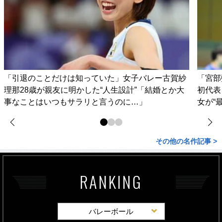
「引退のことだけは知っていた」女子バレー古賀紗
「宮部
理那28歳が親友に明かした“人生設計”「結婚とか大
初代表
事なことはいつもサラリと言うのに…」
女が“
その他の名作記事 >
RANKING
バレーボール