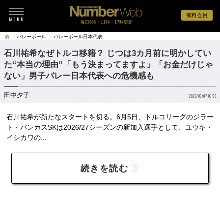
有料会員
毎日6時・11時・17時更新
バレーボール
バレーボール日本代表
石川祐希なぜトルコ移籍？ じつは3カ月前に明かしてい
た“本当の理由”「もう決まってますよ」「お金だけじゃ
ない」男子バレー日本代表への危機感も
田中夕子
2026/06/07 06:00
石川祐希が新たなスタートを切る。6月5日、トルコリーグのジラー
ト・バンカスSKは2026/27シーズンの新加入選手として、ユウキ・
イシカワの...
続きを読む