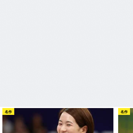
名作
名作