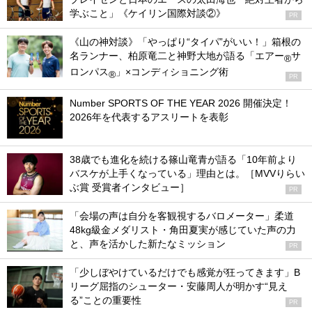
学ぶこと」《ケイリン国際対談②》
PR
《山の神対談》「やっぱり“タイパ”がいい！」箱根の
名ランナー、柏原竜二と神野大地が語る「エアー
サ
®
ロンパス
」×コンディショニング術
®
PR
Number SPORTS OF THE YEAR 2026 開催決定！
2026年を代表するアスリートを表彰
38歳でも進化を続ける篠山竜青が語る「10年前より
バスケが上手くなっている」理由とは。［MVVりらい
ぶ賞 受賞者インタビュー］
PR
「会場の声は自分を客観視するバロメーター」柔道
48kg級金メダリスト・角田夏実が感じていた声の力
と、声を活かした新たなミッション
PR
「少しぼやけているだけでも感覚が狂ってきます」B
リーグ屈指のシューター・安藤周人が明かす“見え
る”ことの重要性
PR