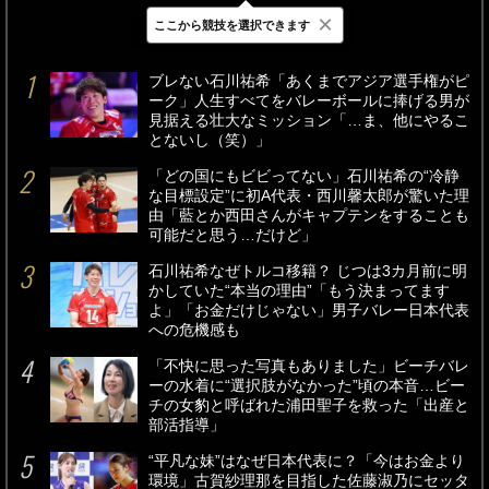
×
ここから競技を選択できます
最新
24時間
週間
ブレない石川祐希「あくまでアジア選手権がピ
ーク」人生すべてをバレーボールに捧げる男が
見据える壮大なミッション「…ま、他にやるこ
とないし（笑）」
「どの国にもビビってない」石川祐希の“冷静
な目標設定”に初A代表・西川馨太郎が驚いた理
由「藍とか西田さんがキャプテンをすることも
可能だと思う…だけど」
石川祐希なぜトルコ移籍？ じつは3カ月前に明
かしていた“本当の理由”「もう決まってます
よ」「お金だけじゃない」男子バレー日本代表
への危機感も
「不快に思った写真もありました」ビーチバレ
ーの水着に“選択肢がなかった”頃の本音…ビー
チの女豹と呼ばれた浦田聖子を救った「出産と
部活指導」
“平凡な妹”はなぜ日本代表に？「今はお金より
環境」古賀紗理那を目指した佐藤淑乃にセッタ