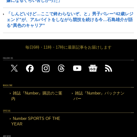
嫌になるぐらい苦しかった」
「しんどいけど…ここで終わらないぞ、と」男子バレー“42歳レジ
ェンド”が、アルバイトをしながら競技を続ける今…石島雄介が語
る“異色のキャリア”
毎日6時・11時・17時に最新記事をお届けします
FOLLOW US
MAGAZINE
雑誌『Number』購読のご案
雑誌『Number』バックナン
内
バー
SPECIAL
Number SPORTS OF THE
YEAR
ARCHIVE