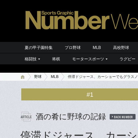
夏の甲子園特集
プロ野球
MLB
高校野球
格闘技
将棋
モータースポーツ
ラグビー
野球
MLB
停滞ドジャース、カーショーでもグラスノ
#1
酒の肴に野球の記録
BACK NUMBER
停滞ドジャース、カーシ