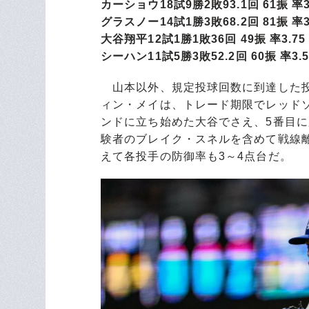
カーショウ18試9勝2敗93.1回 61振 率3
グラスノー14試1勝3敗68.2回 81振 率3
大谷翔平12試1勝1敗36回 49振 率3.75
シーハン11試5勝3敗52.2回 60振 率3.5
山本以外、規定投球回数に到達した投
ィン・メイは、トレード期限でレッド
ンドに立ち始めた大谷でさえ、5番目
験者のブレイク・スネルを含めて戦線
えて各投手の防御率も3～4点台だ。