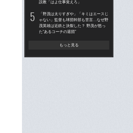
説教「はよ仕事覚えろ」
俸9
「野茂は太りすぎや」「キミはエースじ
「
ゃない」監督も球団幹部も苦言…なぜ野
ッ
茂英雄は近鉄と決裂した？ 野茂が怒っ
は黒
た“あるコーチの退団”
平
もっと見る