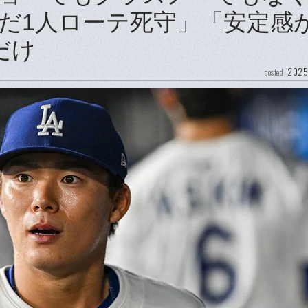
だ1人ローテ死守」「安定感
だけ
2025
posted