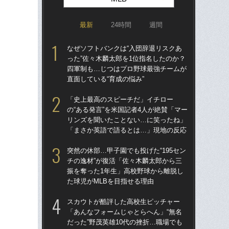
最新
24時間
週間
なぜソフトバンクは“入団辞退リスクあ
なぜ
った”佐々木麟太郎を1位指名したのか？
った
四軍制も…じつはプロ野球最強チームが
四
直面している“育成の悩み”
直面
「史上最高のスピーチだ」イチロー
ス
の“ある発言”を米国記者4人が絶賛「マー
「あ
リンズを聞いたことない…に笑ったね」
だっ
「まさか英語で語るとは…」現地の反応
説
突然の休部…甲子園でも投げた“195セン
「
チの逸材”が復活「佐々木麟太郎から三
ゃ
振を奪った1年生」高校野球から離脱し
茂英
た球児がMLBを目指せる理由
た“
スカウトが酷評した高校生ピッチャー
「
「あんなフォームじゃとらへん」“無名
も…
だった”野茂英雄10代の挫折…職場でも
の“