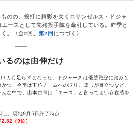
るものの、投打に精彩を欠くロサンゼルス・ドジャ
はエースとして先発投手陣を牽引している。昨季と
く。〈全2回。
第2回
につづく〉
いるのは由伸だけ
り1カ月足らずとなった。ドジャースは優勝戦線に踏みと
痍かつ、今季は下位チームへの取りこぼしが目立つなど、
そんな中で、山本由伸は「エース」と言ってよい存在感を
以上。現地9月5日終了時点
率2.82（9位）