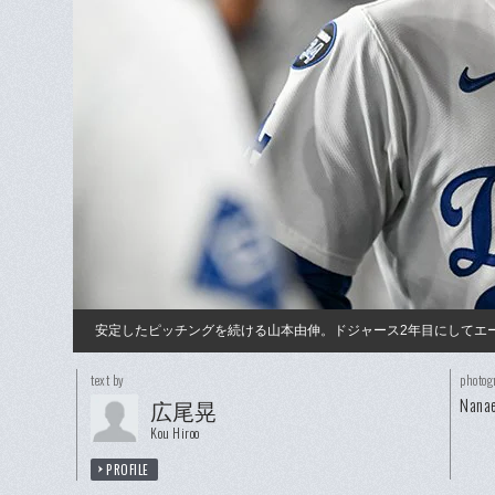
安定したピッチングを続ける山本由伸。ドジャース2年目にしてエ
text by
photog
Nanae
広尾晃
Kou Hiroo
PROFILE