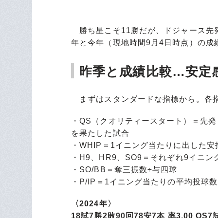
勝ち星こそ11勝だが、ドジャース先
年と今年（現地時間9月4日時点）の成
昨季と成績比較…安定
まずはスタンダードな指標から。各指
・QS（クオリティースタート）＝先発
を果たした試合
・WHIP＝1イニング当たりに出した
・H9、HR9、SO9＝それぞれ9イニ
・SO/BB＝奪三振数÷与四球
・P/IP＝1イニング当たりの平均投球数
〈2024年〉
18試7勝2敗90回78安7本 率3.00 QS