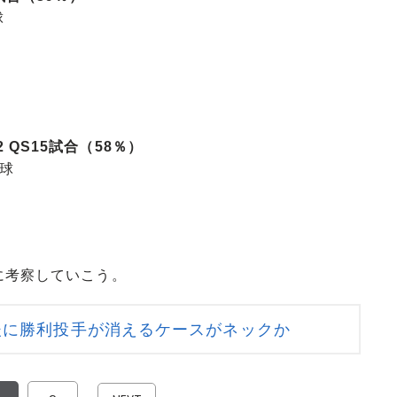
球
82 QS15試合（58％）
8球
に考察していこう。
後に勝利投手が消えるケースがネックか