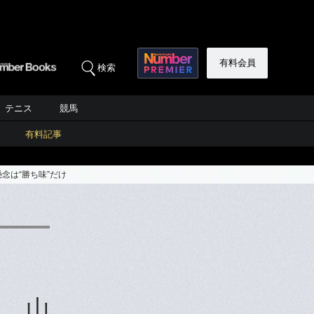
有料会員
検索
テニス
競馬
有料記事
念は“勝ち味”だけ
く…山