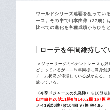
ワールドシリーズ連覇を狙ってい
ース。その中で山本由伸（27歳）
比べての進化を各種成績からひもと
ローテを年間維持して
メジャーリーグのペナントレースも残
どまっているが――昨年同様に満身創
チーム状況が停滞している感がある。
放っている。
〈今季ドジャースの先発陣〉
※10登板
山本由伸26試11勝8敗146.2回 167振 
メイ19試6勝7敗104回 97振 率4.85