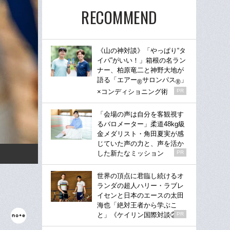
RECOMMEND
《山の神対談》「やっぱり“タ
イパ”がいい！」箱根の名ラン
ナー、柏原竜二と神野大地が
語る「エアー
サロンパス
」
®
®
×コンディショニング術
PR
「会場の声は自分を客観視す
るバロメーター」柔道48kg級
金メダリスト・角田夏実が感
じていた声の力と、声を活か
した新たなミッション
PR
世界の頂点に君臨し続けるオ
ランダの超人ハリー・ラブレ
イセンと日本のエースの太田
海也「絶対王者から学ぶこ
と」《ケイリン国際対談②》
PR