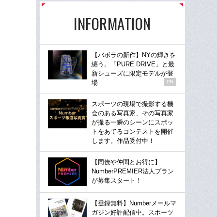
INFORMATION
【バボラの新作】NYの輝きを
纏う。「PURE DRIVE」と最
新シューズに限定モデルが登
場
PR
スポーツの現場で撮影する機
会のある写真家、その写真家
が撮る一瞬のシーンにスポッ
トをあてるコンテストを開催
します。作品受付中！
【同僚や仲間とお得に】
NumberPREMIER法人プラン
が募集スタート！
【登録無料】Numberメールマ
ガジン好評配信中。スポーツ