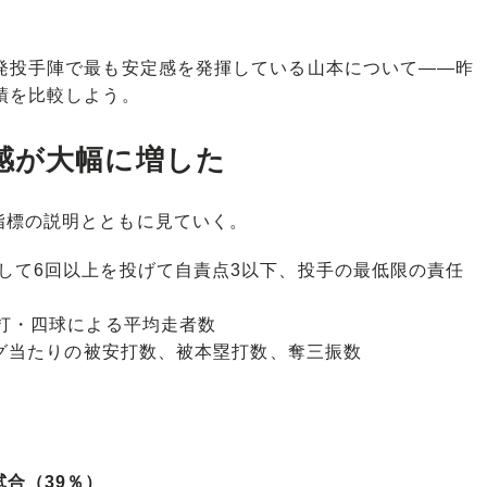
発投手陣で最も安定感を発揮している山本について――昨
績を比較しよう。
感が大幅に増した
標の説明とともに見ていく。
して6回以上を投げて自責点3以下、投手の最低限の責任
安打・四球による平均走者数
ング当たりの被安打数、被本塁打数、奪三振数
7試合（39％）