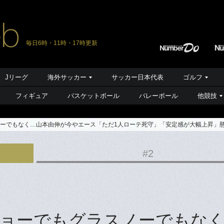
毎日6時・11時・17時更新
Jリーグ
海外サッカー
サッカー日本代表
ゴルフ
フィギュア
バスケットボール
バレーボール
他競技
ーでもなく…山本由伸が今やエース「ただ1人ローテ死守」「安定感が大幅上昇」懸
#2
ョーでもグラスノーでもな