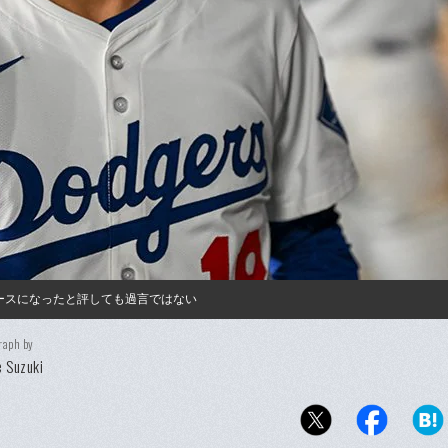
ースになったと評しても過言ではない
raph by
 Suzuki