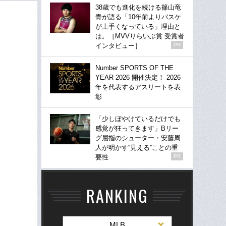
38歳でも進化を続ける篠山竜
青が語る「10年前よりバスケ
が上手くなっている」理由と
は。［MVVりらいぶ賞 受賞者
インタビュー］
PR
Number SPORTS OF THE
YEAR 2026 開催決定！ 2026
年を代表するアスリートを表
彰
「少しぼやけているだけでも
感覚が狂ってきます」Bリー
グ屈指のシューター・安藤周
人が明かす“見える”ことの重
要性
PR
RANKING
MLB