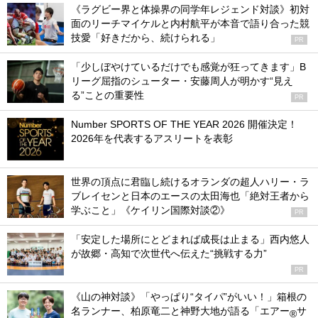
《ラグビー界と体操界の同学年レジェンド対談》初対
面のリーチマイケルと内村航平が本音で語り合った競
技愛「好きだから、続けられる」
PR
「少しぼやけているだけでも感覚が狂ってきます」B
リーグ屈指のシューター・安藤周人が明かす“見え
る”ことの重要性
PR
Number SPORTS OF THE YEAR 2026 開催決定！
2026年を代表するアスリートを表彰
世界の頂点に君臨し続けるオランダの超人ハリー・ラ
ブレイセンと日本のエースの太田海也「絶対王者から
学ぶこと」《ケイリン国際対談②》
PR
「安定した場所にとどまれば成長は止まる」西内悠人
が故郷・高知で次世代へ伝えた“挑戦する力”
PR
《山の神対談》「やっぱり“タイパ”がいい！」箱根の
名ランナー、柏原竜二と神野大地が語る「エアー
サ
®