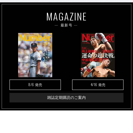
MAGAZINE
最新号
8/6
4/16
発売
発売
雑誌定期購読のご案内