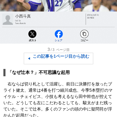
photograph by
小西斗真
JIJI PRESS
text by
Toma Konishi
ポスト
シェア
コピー
3
/3
ページ目
この記事を1ページ目から読む
「なぜ辻本？」不可思議な起用
右ならば切り札として活躍し、前日に決勝打を放ったブ
ライト健太、通常は4番を打つ細川成也、今季5本塁打のマ
イケル・チェイビス、小技も考えるなら田中幹也が控えて
いた。どうしても左にこだわるとしても、駿太がまだ残っ
ていた。そこで辻本。多くのファンの頭の中に疑問符が浮
かんだ起用だった。