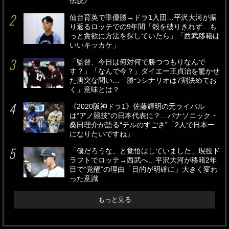
伝説》
仙台育英で準優勝→ドラ1入団…平沢大河が振
り返るロッテでの9年間「殻を破りきれず…も
っと貪欲に方法を探していたら」「西武移籍は
いいキッカケ」
「監督、今日は何対何で勝つつもりなんで
す？」「なんで今？」ダイエー王貞治を驚かせ
た唐突な問い…「勝つシナリオは7割決めてお
く」意味とは？
《2020阪神ドラ1》佐藤輝明の元ライバル
は“アノ競技”の日本代表に？…パナソニック・
桑田理介が語る“テルのすごさ”「2人で日本一
になりたいですね」
「僕だろうな、と覚悟はしていました」現役ド
ラフトでロッテ→西武へ…平沢大河が移籍2年
目で“覚醒”の理由「目的が明確に」大きく変わ
った意識
もっと見る