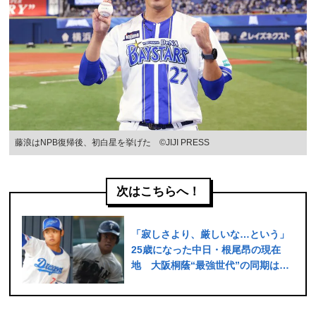
藤浪はNPB復帰後、初白星を挙げた ©JIJI PRESS
次はこちらへ！
「寂しさより、厳しいな…という」
25歳になった中日・根尾昂の現在
地 大阪桐蔭“最強世代”の同期は戦
力外も…周囲の言葉は「気にしてい
ないです」