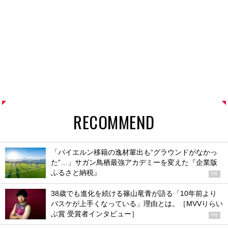
RECOMMEND
「バイエルン移籍の逸材輩出も“グラウンドがなかっ
た”…」サガン鳥栖最強アカデミーを変えた『企業版
ふるさと納税』
PR
38歳でも進化を続ける篠山竜青が語る「10年前より
バスケが上手くなっている」理由とは。［MVVりらい
ぶ賞 受賞者インタビュー］
PR