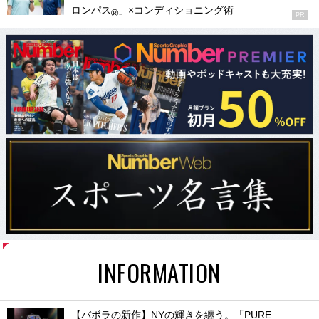
ロンパス
」×コンディショニング術
®
PR
INFORMATION
【バボラの新作】NYの輝きを纏う。「PURE