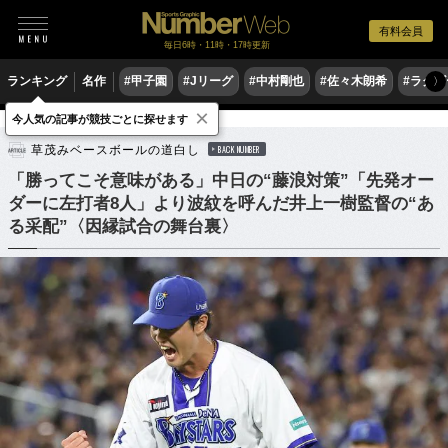
有料会員
毎日6時・11時・17時更新
ランキング
名作
#甲子園
#Jリーグ
#中村剛也
#佐々木朗希
#ラグ
〉
×
今人気の記事が競技ごとに探せます
野球
プロ野球
草茂みベースボールの道白し
BACK NUMBER
「勝ってこそ意味がある」中日の“藤浪対策”「先発オー
ダーに左打者8人」より波紋を呼んだ井上一樹監督の“あ
る采配”〈因縁試合の舞台裏〉