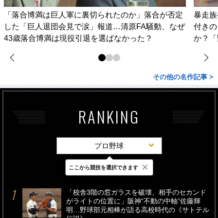
「落合博満は巨人軍に裏切られたのか」落合が否定
暴走族
した「巨人退団会見で涙」報道…清原FA騒動、なぜ
付きの
43歳落合博満は現役引退を選ばなかった？
か？「
その他の名作記事 >
RANKING
プロ野球
×
ここから競技を選択できます
最新
24時間
週間
「校舎3階の窓ガラスを破壊、相手のセカンド
がライトの位置に」阪神“不動の中軸”佐藤輝
明…野球部元相棒が語る高校時代の《サトテル