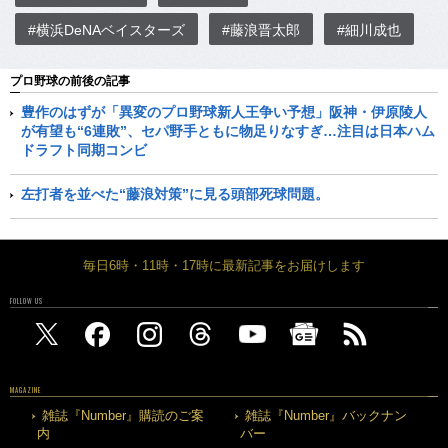
#横浜DeNAベイスターズ
#藤浪晋太郎
#細川成也
プロ野球の前後の記事
豊作のはずが「異変のプロ野球新人王争い予想」阪神・伊原陵人
が有望も“6連敗”、セパ野手ともに物足りなすぎ…注目は日本ハム
ドラフト同期コンビ
左打者を並べた“藤浪対策”に見る頭部死球問題。
毎日6時・11時・17時に最新記事をお届けします
FOLLOW US
MAGAZINE
雑誌『Number』購読のご案
雑誌『Number』バックナン
内
バー