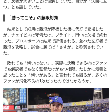
と、反響が大きいことは理解していた。自分が「矢面に立
つ」とも話していた。
「勝ってこそ」の藤浪対策
結果として細川は藤浪が降板した後に代打で登場した
が、チェイビスは守備だけ。ブライト、田中は欠場で終わ
った。プロスポーツは結果で評価される。並べた左打者で
藤浪を攻略し、試合に勝てば「さすが」と称賛されてい
た。
敗れても「悔いはない」。実際に決断できるのはファン
でも解説者でもなく監督だけがもつ権限。たしかに最善と
思ったことを「悔いがある」と言われても困るが、多くの
ファンが消化不良の1敗だったのではなかろうか。