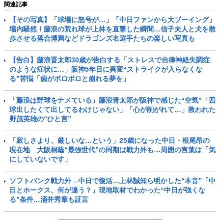
関連記事
【その写真】「球場に怒号が…」「中日ファンから大ブーイング」
場内騒然！藤浪の荒れ球が上林を直撃した瞬間…信子夫人と犬を散
歩させる落合博満などドラゴンズ名選手たちの楽しい写真も
【告白】藤浪晋太郎30歳が告白する「ストレスで自律神経失調症
のような症状に…」阪神5年目に異変“ストライクが入らなくな
る”苦悩「歯がボロボロと崩れる夢を」
「藤浪は野球をナメている」藤浪晋太郎が阪神で感じた“空気”「四
球出したくて出してるわけじゃない」「心が削がれて…」救われた
野茂英雄の“ひと言”
「寂しさより、厳しいな…という」25歳になった中日・根尾昂の
現在地 大阪桐蔭“最強世代”の同期は戦力外も…周囲の言葉は「気
にしていないです」
ソフトバンク戦力外→中日で復活…上林誠知ら明かした“本音”「中
日とホークス、何が違う？」現地取材でわかった“中日が強くな
る”条件…涌井秀章も証言