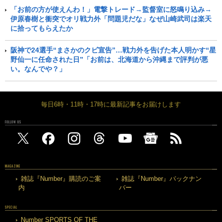
「お前の方が使えんわ！」電撃トレード→監督室に怒鳴り込み→
伊原春樹と衝突でオリ戦力外「問題児だな」なぜ山崎武司は楽天
に拾ってもらえたか
阪神で24選手“まさかのクビ宣告”…戦力外を告げた本人明かす“星
野仙一に任命された日”「お前は、北海道から沖縄まで評判が悪
い。なんでや？」
毎日6時・11時・17時に最新記事をお届けします
FOLLOW US
MAGAZINE
雑誌『Number』購読のご案
雑誌『Number』バックナン
内
バー
SPECIAL
Number SPORTS OF THE