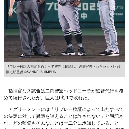
リプレー検証の判定をめぐって審判に抗議し、退場宣告された巨人・阿部
慎之助監督 ©︎SANKEI SHIMBUN
指揮官なき試合は二岡智宏ヘッドコーチが監督代行を務
めて続行されたが、巨人は0対1で敗れた。
アグリーメントには「リプレー検証によって出たすべて
の決定に対して異議を唱えることは許されない」と明記さ
れ、どの監督もそんなことは十二分に承知していること