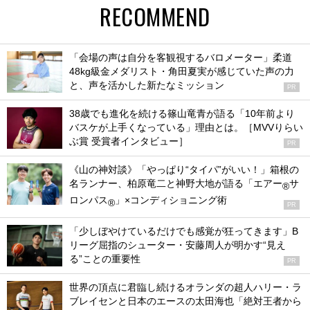
RECOMMEND
「会場の声は自分を客観視するバロメーター」柔道
48kg級金メダリスト・角田夏実が感じていた声の力
と、声を活かした新たなミッション
PR
38歳でも進化を続ける篠山竜青が語る「10年前より
バスケが上手くなっている」理由とは。［MVVりらい
ぶ賞 受賞者インタビュー］
PR
《山の神対談》「やっぱり“タイパ”がいい！」箱根の
名ランナー、柏原竜二と神野大地が語る「エアー
サ
®
ロンパス
」×コンディショニング術
®
PR
「少しぼやけているだけでも感覚が狂ってきます」B
リーグ屈指のシューター・安藤周人が明かす“見え
る”ことの重要性
PR
世界の頂点に君臨し続けるオランダの超人ハリー・ラ
ブレイセンと日本のエースの太田海也「絶対王者から