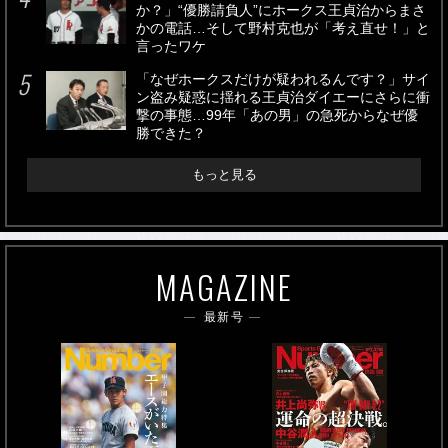
か？」“優勝請負人”にホークス王貞治からまさ
かの電話…そして野村克也が「考え直せ！」と
言ったワケ
「なぜホークスだけが疑われるんです？」サイ
ン盗み疑惑に揺れる王貞治ダイエーにさらに衝
撃の事態…99年「あの男」の急死からなぜ優
勝できた？
もっと見る
MAGAZINE
最新号