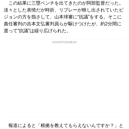
この結果に三塁ベンチを出てきたのが阿部監督だった。
淡々とした表情だが時折、リプレーが映し出されていたビ
ジョンの方を指さして、山本球審に“抗議”をする。そこに
責任審判の吉本文弘審判員らが駆けつけたが、約2分間に
渡って“抗議”は繰り広げられた。
ADVERTISEMENT
報道によると「根拠を教えてもらえないんですか？」と