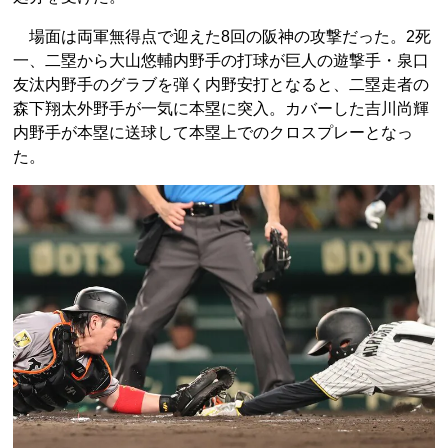
場面は両軍無得点で迎えた8回の阪神の攻撃だった。2死
一、二塁から大山悠輔内野手の打球が巨人の遊撃手・泉口
友汰内野手のグラブを弾く内野安打となると、二塁走者の
森下翔太外野手が一気に本塁に突入。カバーした吉川尚輝
内野手が本塁に送球して本塁上でのクロスプレーとなっ
た。