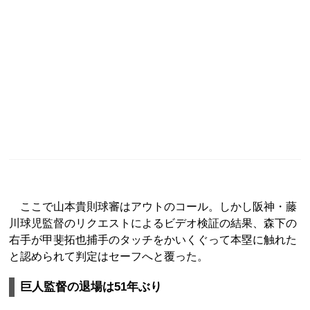
ここで山本貴則球審はアウトのコール。しかし阪神・藤
川球児監督のリクエストによるビデオ検証の結果、森下の
右手が甲斐拓也捕手のタッチをかいくぐって本塁に触れた
と認められて判定はセーフへと覆った。
巨人監督の退場は51年ぶり