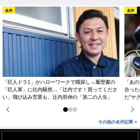
名作
名作
「巨人ドラ1」がハローワークで職探し→履歴書の
「あの
「巨人軍」に社内騒然…「辻内です！買ってくださ
合った
い」飛び込み営業も、辻内崇伸の「第二の人生」
た“ヤ
その他の名作記事 >