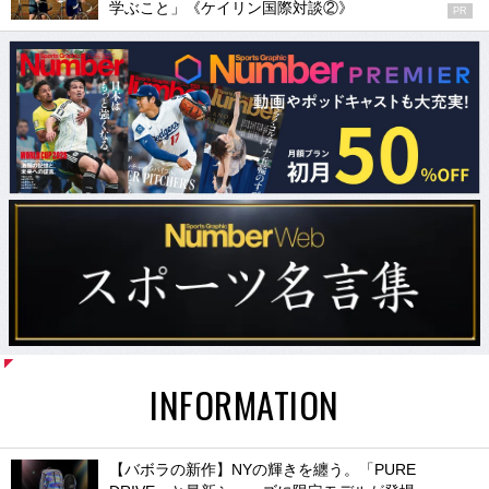
学ぶこと」《ケイリン国際対談②》
PR
INFORMATION
【バボラの新作】NYの輝きを纏う。「PURE