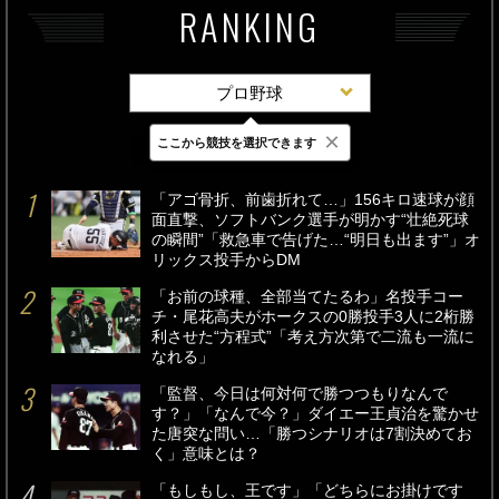
RANKING
プロ野球
×
ここから競技を選択できます
最新
24時間
週間
「アゴ骨折、前歯折れて…」156キロ速球が顔
面直撃、ソフトバンク選手が明かす“壮絶死球
の瞬間”「救急車で告げた…“明日も出ます”」オ
リックス投手からDM
「お前の球種、全部当てたるわ」名投手コー
チ・尾花高夫がホークスの0勝投手3人に2桁勝
利させた“方程式”「考え方次第で二流も一流に
なれる」
「監督、今日は何対何で勝つつもりなんで
す？」「なんで今？」ダイエー王貞治を驚かせ
た唐突な問い…「勝つシナリオは7割決めてお
く」意味とは？
「もしもし、王です」「どちらにお掛けです