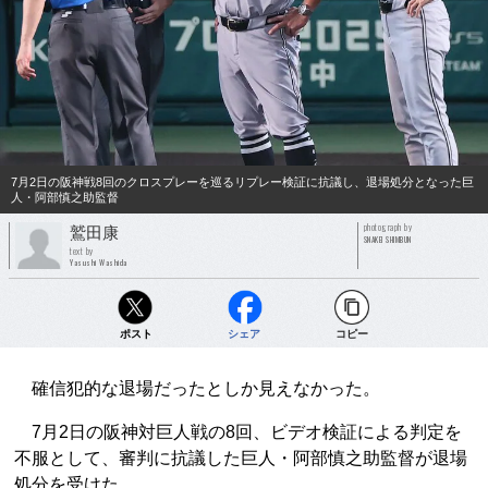
7月2日の阪神戦8回のクロスプレーを巡るリプレー検証に抗議し、退場処分となった巨
人・阿部慎之助監督
photograph by
鷲田康
SNAKEI SHIMBUN
text by
Yasushi Washida
ポスト
シェア
コピー
確信犯的な退場だったとしか見えなかった。
7月2日の阪神対巨人戦の8回、ビデオ検証による判定を
不服として、審判に抗議した巨人・阿部慎之助監督が退場
処分を受けた。