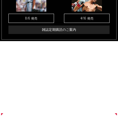
8/6
4/16
発売
発売
雑誌定期購読のご案内