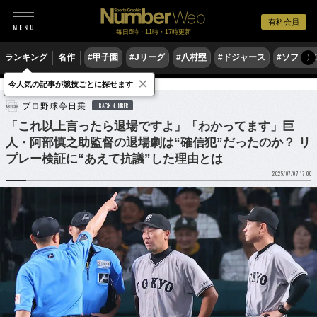
有料会員
毎日6時・11時・17時更新
ランキング
名作
#甲子園
#Jリーグ
#八村塁
#ドジャース
#ソフトバ
〉
×
今人気の記事が競技ごとに探せます
野球
プロ野球
プロ野球亭日乗
BACK NUMBER
「これ以上言ったら退場ですよ」「わかってます」巨
人・阿部慎之助監督の退場劇は“確信犯”だったのか？ リ
プレー検証に“あえて抗議”した理由とは
2025/07/07 17:00