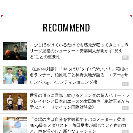
RECOMMEND
「少しぼやけているだけでも感覚が狂ってきます」B
リーグ屈指のシューター・安藤周人が明かす“見え
る”ことの重要性
PR
《山の神対談》「やっぱり“タイパ”がいい！」箱根の
名ランナー、柏原竜二と神野大地が語る「エアー
サ
®
ロンパス
」×コンディショニング術
®
PR
世界の頂点に君臨し続けるオランダの超人ハリー・ラ
ブレイセンと日本のエースの太田海也「絶対王者から
学ぶこと」《ケイリン国際対談②》
PR
「会場の声は自分を客観視するバロメーター」柔道
48kg級金メダリスト・角田夏実が感じていた声の力
と、声を活かした新たなミッション
PR