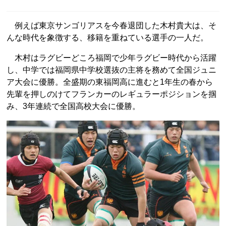
例えば東京サンゴリアスを今春退団した木村貴大は、そ
んな時代を象徴する、移籍を重ねている選手の一人だ。
木村はラグビーどころ福岡で少年ラグビー時代から活躍
し、中学では福岡県中学校選抜の主将を務めて全国ジュニ
ア大会に優勝。全盛期の東福岡高に進むと1年生の春から
先輩を押しのけてフランカーのレギュラーポジションを掴
み、3年連続で全国高校大会に優勝。