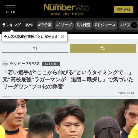
有料会員
毎日6時・11時・17時更新
ランキング
名作
#甲子園
#Jリーグ
#八村塁
#ドジャース
#ソフトバ
〉
×
今人気の記事が競技ごとに探せます
ラグビー
リーグワン
#1
#2
ラグビーPRESS
BACK NUMBER
「若い選手が“ここから伸びる”というタイミングで…」
元“高校最強”ラガーマンが「退団→職探し」で気づいた
リーグワン“プロ化の弊害”
2025/07/01 06:01