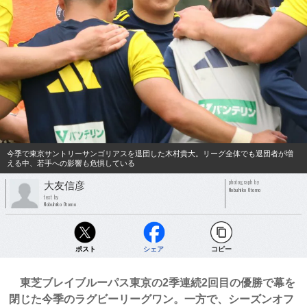
今季で東京サントリーサンゴリアスを退団した木村貴大。リーグ全体でも退団者が増
える中、若手への影響も危惧している
photograph by
大友信彦
Nobuhiko Otomo
text by
Nobuhiko Otomo
ポスト
シェア
コピー
東芝ブレイブルーパス東京の2季連続2回目の優勝で幕を
閉じた今季のラグビーリーグワン。一方で、シーズンオフ