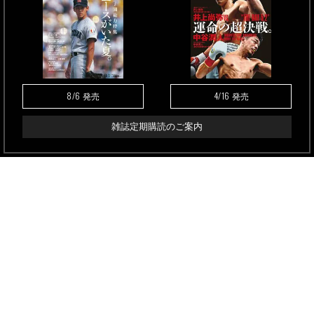
8/6
4/16
発売
発売
雑誌定期購読のご案内