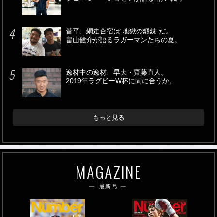
菅平、網走合宿は“地獄の鍛錬”だ。
畠山健介が語るラガーマンたちの夏。
逸材中の逸材、早大・齋藤直人。
2019年ラグビーW杯に間に合うか。
もっと見る
MAGAZINE
最新号