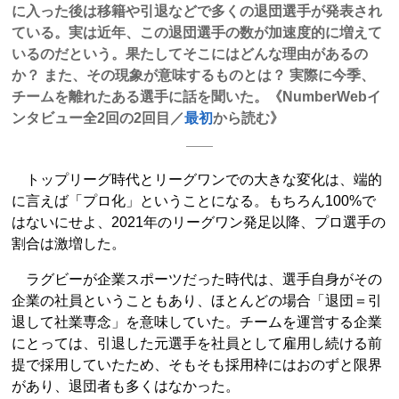
に入った後は移籍や引退などで多くの退団選手が発表され
ている。実は近年、この退団選手の数が加速度的に増えて
いるのだという。果たしてそこにはどんな理由があるの
か？ また、その現象が意味するものとは？ 実際に今季、
チームを離れたある選手に話を聞いた。《NumberWebイ
ンタビュー全2回の2回目／
最初
から読む》
トップリーグ時代とリーグワンでの大きな変化は、端的
に言えば「プロ化」ということになる。もちろん100%で
はないにせよ、2021年のリーグワン発足以降、プロ選手の
割合は激増した。
ラグビーが企業スポーツだった時代は、選手自身がその
企業の社員ということもあり、ほとんどの場合「退団＝引
退して社業専念」を意味していた。チームを運営する企業
にとっては、引退した元選手を社員として雇用し続ける前
提で採用していたため、そもそも採用枠にはおのずと限界
があり、退団者も多くはなかった。