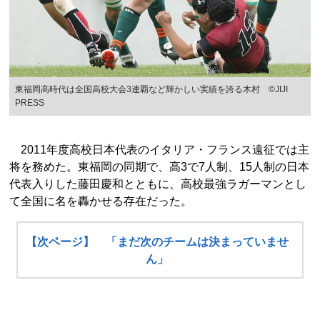
東福岡高時代は全国高校大会3連覇など輝かしい実績を誇る木村 ©JIJI
PRESS
2011年度高校日本代表のイタリア・フランス遠征では主
将を務めた。東福岡の同期で、高3で7人制、15人制の日本
代表入りした藤田慶和とともに、高校最強ラガーマンとし
て全国に名を轟かせる存在だった。
【次ページ】 「まだ次のチームは決まっていませ
ん」