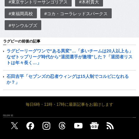
#東京サントリーサンゴリアス
#木村貴大
#東福岡高校
#コカ・コーラレッドスパークス
#サンウルブズ
ラグビーの前後の記事
ラグビーリーグワンで“ある異変”…「多いチームは20人以上も」
なぜトップリーグ時代から“退団選手が激増”した？「退団者リス
トは年々長く…」
石田吉平「セブンズの忍者ウィングは15人制でコルビになれる
か？」
毎日6時・11時・17時に最新記事をお届けします
FOLLOW US