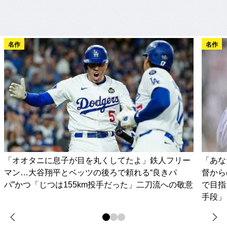
名作
名作
「オオタニに息子が目を丸くしてたよ」鉄人フリー
「あな
マン…大谷翔平とベッツの後ろで頼れる“良きパ
督から
パ”かつ「じつは155km投手だった」二刀流への敬意
で目指
手段」