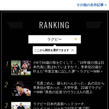
その他の名作記事 >
RANKING
ラグビー
×
ここから競技を選択できます
最新
24時間
週間
小6で44歳の母を亡くして…『10年後の僕は日
本代表に選ばれていますか？』李承信22歳が
叶えた“卒業文集に記した夢”＜ラグビーW杯＞
「兄貴ごめん、蹴られへんかった」あの日から
李承信が変わった…大学中退、22歳でラグビ
ーW杯 “異色の近道”のウラに2人の恩人
ラグビー日本代表新ヘッドコーチ、
ジェイミー・ジョセフが語る“南ア戦”。