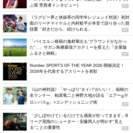
ぶ賞 受賞者インタビュー］
PR
《ラグビー界と体操界の同学年レジェンド対談》初対
面のリーチマイケルと内村航平が本音で語り合った競
技愛「好きだから、続けられる」
PR
「バイエルン移籍の逸材輩出も“グラウンドがなかっ
た”…」サガン鳥栖最強アカデミーを変えた『企業版
ふるさと納税』
PR
Number SPORTS OF THE YEAR 2026 開催決定！
2026年を代表するアスリートを表彰
《山の神対談》「やっぱり“タイパ”がいい！」箱根の
名ランナー、柏原竜二と神野大地が語る「エアー
サ
®
ロンパス
」×コンディショニング術
®
PR
「少しぼやけているだけでも感覚が狂ってきます」B
リーグ屈指のシューター・安藤周人が明かす“見え
る”ことの重要性
PR