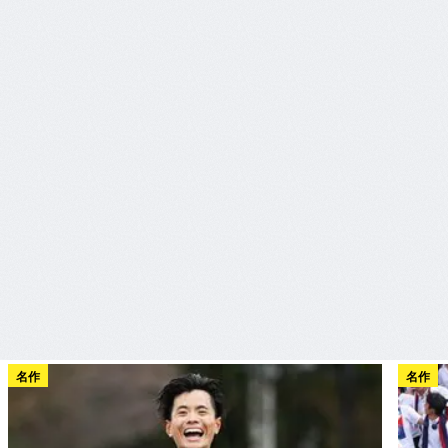
名作
名作