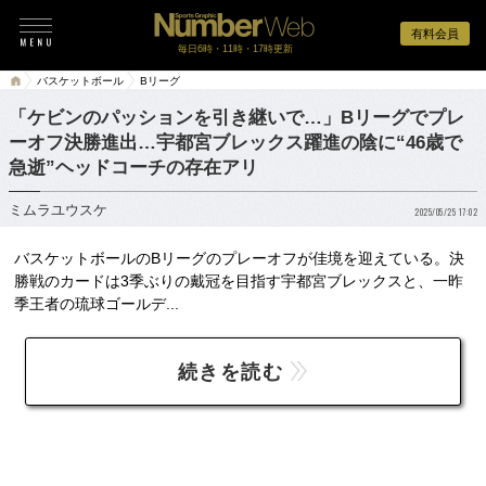
有料会員
毎日6時・11時・17時更新
バスケットボール
Bリーグ
「ケビンのパッションを引き継いで…」Bリーグでプレ
ーオフ決勝進出…宇都宮ブレックス躍進の陰に“46歳で
急逝”ヘッドコーチの存在アリ
ミムラユウスケ
2025/05/25 17:02
バスケットボールのBリーグのプレーオフが佳境を迎えている。決
勝戦のカードは3季ぶりの戴冠を目指す宇都宮ブレックスと、一昨
季王者の琉球ゴールデ...
続きを読む