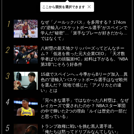
×
ここから競技を選択できます
最新
24時間
週間
なぜ「ノールックパス」を多用する？ 174cm
の“逆輸入バスケットボール選手”がスペインで
学んだ“秘密”…「派手なプレーが好きだから…
ではなくて」
八村塁の新天地クリッパーズってどんなチー
ム？「低迷を救った元大企業CEO」「天才数
学者ばりの頭脳派HC」給料は下がるも、“NBA
第3章”にそろう好条件
15歳でスペインへ→今季からBリーグ加入…異
色の“逆輸入”バスケットボール選手はなぜ欧州
を選んだ？ 現地で感じた「アメリカとの違
い」とは
「完ぺきな選手」ではなかった八村塁は、なぜ
レイカーズで愛されたのか？ NBAスター軍団
の中で輝いた2つの理由「ルイは歴史の一部だ
と思っている」
トランプ政権に戦いを挑む黒人選手達。
「俺たちは黙ってドリブルなんてしない」