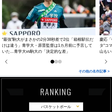
“最強”駒大がまさかの2分38秒差で2位「箱根駅伝だ
慶応「
けは違う」青学大・原晋監督は1カ月前に予言して
タ“コ
いた…青学大vs駒大の「決定的な差」
山もい
その他の名作記事 >
RANKING
バスケットボール