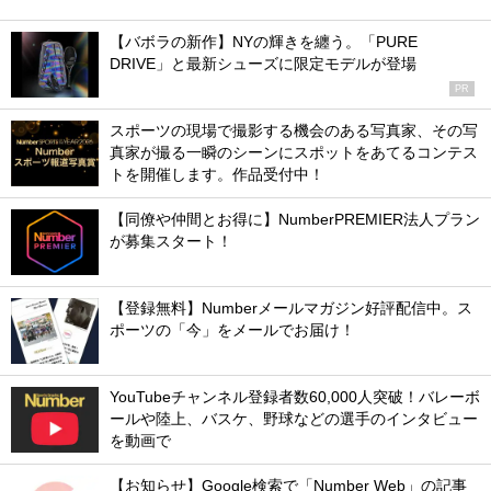
【バボラの新作】NYの輝きを纏う。「PURE
DRIVE」と最新シューズに限定モデルが登場
PR
スポーツの現場で撮影する機会のある写真家、その写
真家が撮る一瞬のシーンにスポットをあてるコンテス
トを開催します。作品受付中！
【同僚や仲間とお得に】NumberPREMIER法人プラン
が募集スタート！
【登録無料】Numberメールマガジン好評配信中。ス
ポーツの「今」をメールでお届け！
YouTubeチャンネル登録者数60,000人突破！バレーボ
ールや陸上、バスケ、野球などの選手のインタビュー
を動画で
【お知らせ】Google検索で「Number Web」の記事