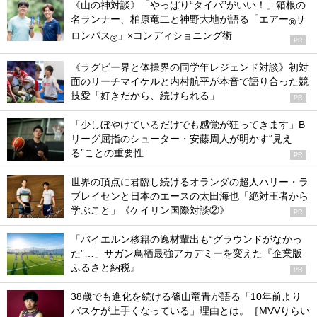
《山の神対談》「やっぱり“タイパ”がいい！」箱根の
名ランナー、柏原竜二と神野大地が語る「エアー
サ
®
ロンパス
」×コンディショニング術
®
PR
《ラグビー界と体操界の同学年レジェンド対談》初対
面のリーチマイケルと内村航平が本音で語り合った競
技愛「好きだから、続けられる」
PR
「少しぼやけているだけでも感覚が狂ってきます」B
リーグ屈指のシューター・安藤周人が明かす“見え
る”ことの重要性
PR
世界の頂点に君臨し続けるオランダの超人ハリー・ラ
ブレイセンと日本のエースの太田海也「絶対王者から
学ぶこと」《ケイリン国際対談②》
PR
「バイエルン移籍の逸材輩出も“グラウンドがなかっ
た”…」サガン鳥栖最強アカデミーを変えた『企業版
ふるさと納税』
PR
38歳でも進化を続ける篠山竜青が語る「10年前より
バスケが上手くなっている」理由とは。［MVVりらい