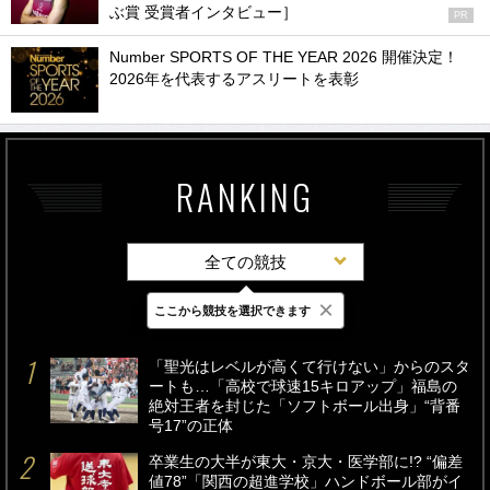
ぶ賞 受賞者インタビュー］
PR
Number SPORTS OF THE YEAR 2026 開催決定！
2026年を代表するアスリートを表彰
RANKING
全ての競技
×
ここから競技を選択できます
最新
24時間
週間
「聖光はレベルが高くて行けない」からのスタ
ートも…「高校で球速15キロアップ」福島の
絶対王者を封じた「ソフトボール出身」“背番
号17”の正体
卒業生の大半が東大・京大・医学部に!? “偏差
値78”「関西の超進学校」ハンドボール部がイ