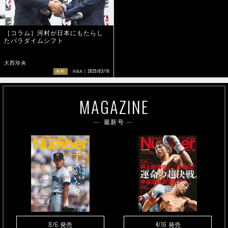
［コラム］河村が日本にもたらし
たパラダイムシフト
大西玲央
2025/03/10
有料
NBA
MAGAZINE
最新号
8/6
4/16
発売
発売