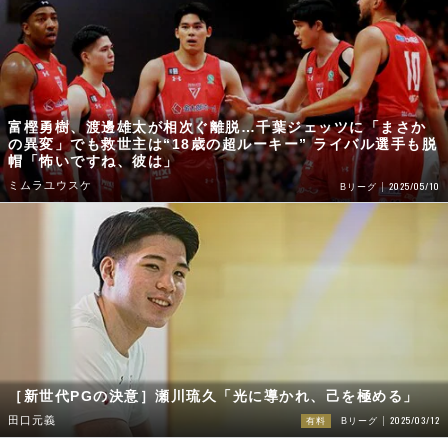
富樫勇樹、渡邊雄太が相次ぐ離脱…千葉ジェッツに「まさか
の異変」でも救世主は“18歳の超ルーキー” ライバル選手も脱
帽「怖いですね、彼は」
ミムラユウスケ
2025/05/10
Bリーグ
［新世代PGの決意］瀬川琉久「光に導かれ、己を極める」
2025/03/12
田口元義
有料
Bリーグ