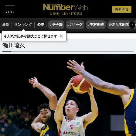
有料会員
毎日6時・11時・17時更新
最新
ランキング
名作
#甲子園
#Jリーグ
#中村剛也
#佐々木朗希
〉
×
今人気の記事が競技ごとに探せます
瀬川琉久
関連記事
瀬川琉久