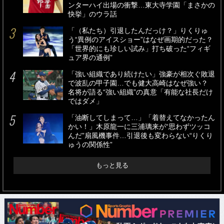
ンターハイ出場の衝撃…東大寺学園「まさかの
快挙」のウラ話
「（私たち）引退したんだっけ？」りくりゅ
う“異例のアイスショー”はなぜ画期的だった？
「世界的にも珍しい試み」打ち破った“フィギ
ュア界の通例”
「強い組織であり続けたい」強豪が相次ぐ敗退
で波乱の甲子園…でも健大高崎はなぜ強い？
名将が語る“強い組織”の真意「有能な社長だけ
ではダメ」
「油断してしまって…」「着替えてなかったん
かい！」木原龍一に三浦璃来が“思わずツッコ
んだ”扇風機事件…引退後も変わらない“りくり
ゅうの関係性”
もっと見る