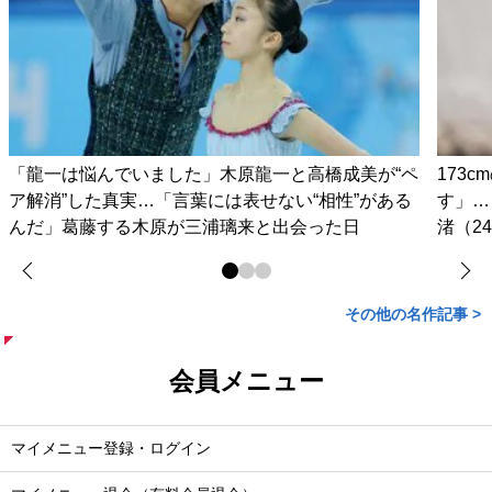
「龍一は悩んでいました」木原龍一と高橋成美が“ペ
173
ア解消”した真実…「言葉には表せない“相性”がある
す」…
んだ」葛藤する木原が三浦璃来と出会った日
渚（2
その他の名作記事 >
会員メニュー
マイメニュー登録・ログイン