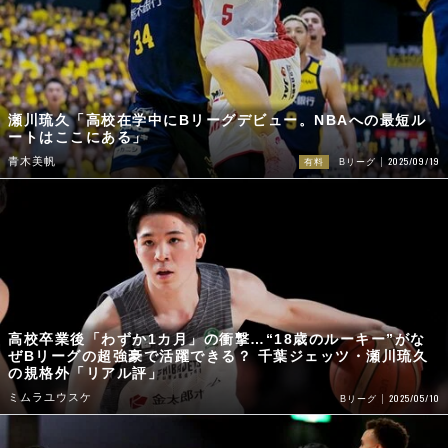
瀬川琉久「高校在学中にBリーグデビュー。NBAへの最短ル
ートはここにある」
2025/09/19
青木美帆
有料
Bリーグ
高校卒業後「わずか1カ月」の衝撃…“18歳のルーキー”がな
ぜBリーグの超強豪で活躍できる？ 千葉ジェッツ・瀬川琉久
の規格外「リアル評」
ミムラユウスケ
2025/05/10
Bリーグ