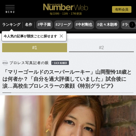
有料会員
毎日6時・11時・17時更新
ランキング
名作
#甲子園
#Jリーグ
#中村剛也
#佐々木朗希
#ラグ
〉
×
今人気の記事が競技ごとに探せます
格闘技
プロレス
#1
#2
プロレス写真記者の眼
BACK NUMBER
「マリーゴールドのスーパールーキー」山岡聖怜18歳と
は何者か？「自分を過大評価していました」試合後に
涙…高校生プロレスラーの素顔《特別グラビア》