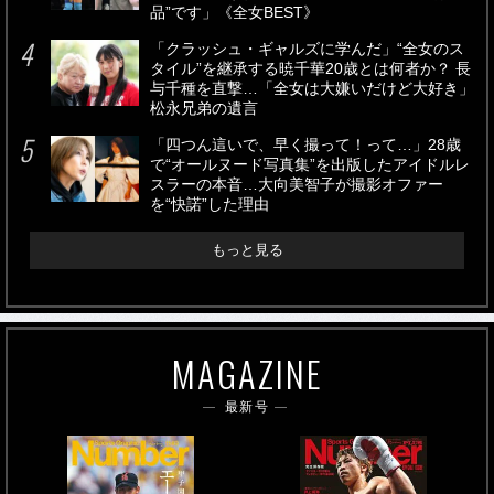
品”です」《全女BEST》
「クラッシュ・ギャルズに学んだ」“全女のス
タイル”を継承する暁千華20歳とは何者か？ 長
与千種を直撃…「全女は大嫌いだけど大好き」
松永兄弟の遺言
「四つん這いで、早く撮って！って…」28歳
で“オールヌード写真集”を出版したアイドルレ
スラーの本音…大向美智子が撮影オファー
を“快諾”した理由
もっと見る
MAGAZINE
最新号