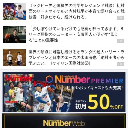
《ラグビー界と体操界の同学年レジェンド対談》初対
面のリーチマイケルと内村航平が本音で語り合った競
技愛「好きだから、続けられる」
PR
「少しぼやけているだけでも感覚が狂ってきます」B
リーグ屈指のシューター・安藤周人が明かす“見え
る”ことの重要性
PR
世界の頂点に君臨し続けるオランダの超人ハリー・ラ
ブレイセンと日本のエースの太田海也「絶対王者から
学ぶこと」《ケイリン国際対談②》
PR