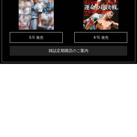
8/6
4/16
発売
発売
雑誌定期購読のご案内