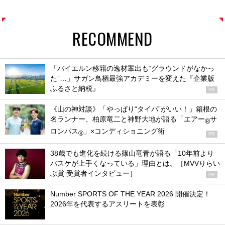
RECOMMEND
「バイエルン移籍の逸材輩出も“グラウンドがなかっ
た”…」サガン鳥栖最強アカデミーを変えた『企業版
ふるさと納税』
PR
《山の神対談》「やっぱり“タイパ”がいい！」箱根の
名ランナー、柏原竜二と神野大地が語る「エアー
サ
®
ロンパス
」×コンディショニング術
®
PR
38歳でも進化を続ける篠山竜青が語る「10年前より
バスケが上手くなっている」理由とは。［MVVりらい
ぶ賞 受賞者インタビュー］
PR
Number SPORTS OF THE YEAR 2026 開催決定！
2026年を代表するアスリートを表彰