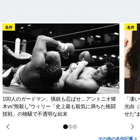
名作
名作
100人のガードマン、猟銃も忍ばせ…アントニオ猪
「凄い
木vs“熊殺し”ウィリー「史上最も殺気に満ちた格闘
光由（
技戦」の物騒で不透明な結末
せた“
その他の名作記事 >