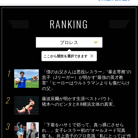
RANKING
プロレス
×
ここから競技を選択できます
最新
24時間
週間
「僕のお父さんは悪役レスラー」“暴走専務”の
息子（Jリーガー）が明かす“最強の英才教
育”「ヒーローはウルトラマンよりも傷だらけ
の父」
藤波辰爾が明かす生涯ベストバウト。
猪木へのビンタと8.8横浜文体の真実。
「下着をハサミで切って、真っ裸にさせら
れ…」女子レスラー初の“オールヌード写真
集”も、井上貴子のプロ意識「私にとっては“作