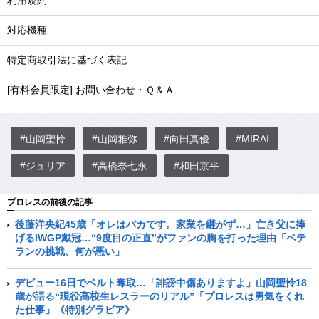
利用規約
対応機種
特定商取引法に基づく表記
[有料会員限定] お問い合わせ・Ｑ＆Ａ
#山岡聖怜
#山岡雅弥
#向田真優
#MIRAI
#ジュリア
#高橋奈七永
#和田京平
プロレスの前後の記事
後藤洋央紀45歳「オレはバカです。家業を継がず…」亡き父に捧
げるIWGP戴冠…“9度目の正直”がファンの胸を打った理由「ベテ
ランの挑戦、何が悪い」
デビュー16日でベルト奪取…「誹謗中傷ありますよ」山岡聖怜18
歳が語る“現役高校生レスラーのリアル”「プロレスは勇気をくれ
た仕事」《特別グラビア》