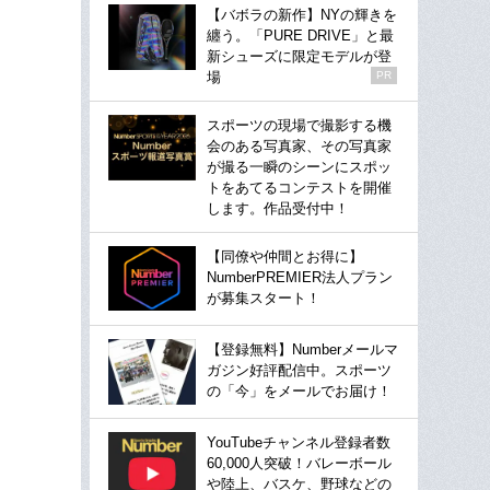
【バボラの新作】NYの輝きを
纏う。「PURE DRIVE」と最
新シューズに限定モデルが登
場
PR
スポーツの現場で撮影する機
会のある写真家、その写真家
が撮る一瞬のシーンにスポッ
トをあてるコンテストを開催
します。作品受付中！
【同僚や仲間とお得に】
NumberPREMIER法人プラン
が募集スタート！
【登録無料】Numberメールマ
ガジン好評配信中。スポーツ
の「今」をメールでお届け！
YouTubeチャンネル登録者数
60,000人突破！バレーボール
や陸上、バスケ、野球などの