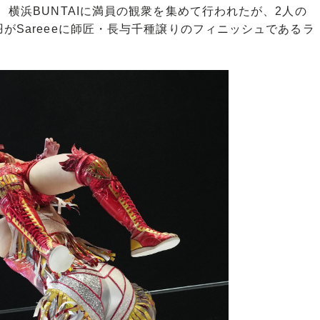
、横浜BUNTAIに満員の観衆を集めて行われたが、2人の
がSareeeに師匠・長与千種譲りのフィニッシュであるラ
。