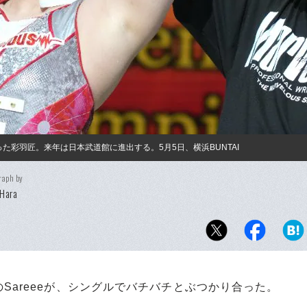
った彩羽匠。来年は日本武道館に進出する。5月5日、横浜BUNTAI
raph by
 Hara
areeeが、シングルでバチバチとぶつかり合った。