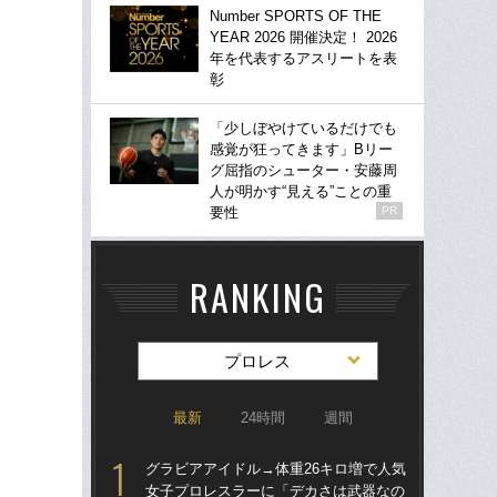
Number SPORTS OF THE
YEAR 2026 開催決定！ 2026
年を代表するアスリートを表
彰
「少しぼやけているだけでも
感覚が狂ってきます」Bリー
グ屈指のシューター・安藤周
人が明かす“見える”ことの重
要性
PR
RANKING
プロレス
最新
24時間
週間
グラビアアイドル→体重26キロ増で人気
グラ
女子プロレスラーに「デカさは武器なの
女