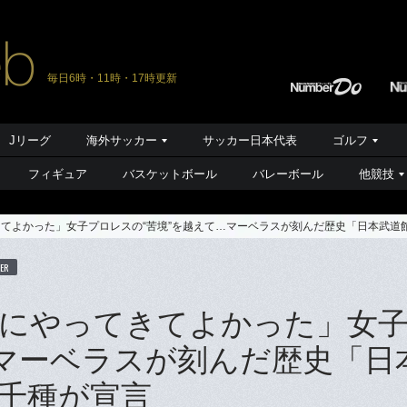
毎日6時・11時・17時更新
Jリーグ
海外サッカー
サッカー日本代表
ゴルフ
フィギュア
バスケットボール
バレーボール
他競技
きてよかった」女子プロレスの“苦境”を越えて…マーベラスが刻んだ歴史「日本武道
ER
ずにやってきてよかった」女
…マーベラスが刻んだ歴史「日
千種が宣言