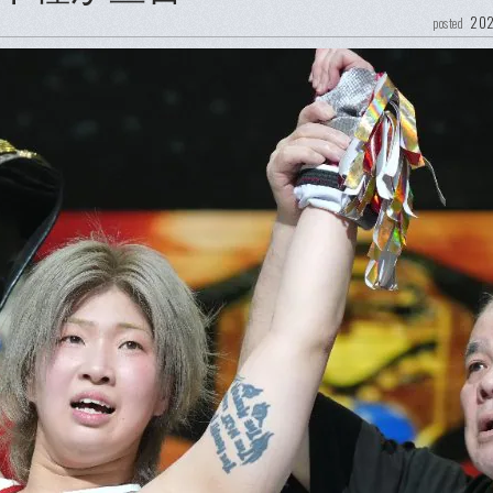
202
posted