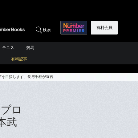
有料会員
検索
テニス
競馬
有料記事
館を目指します」長与千種が宣言
子プロ
本武