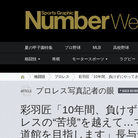
夏の甲子園特集
プロ野球
MLB
高校野球
格闘技
将棋
モータースポーツ
ラグビー
格闘技
プロレス
彩羽匠「10年間、負けずにやって
プロレス写真記者の眼
BACK NUMB
彩羽匠「10年間、負け
レスの“苦境”を越えて
道館を目指します」長与