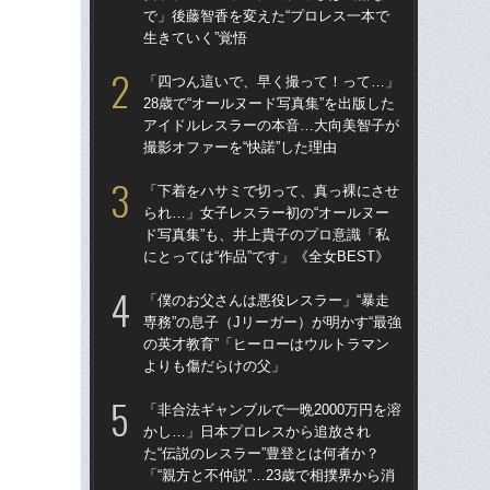
で」後藤智香を変えた“プロレス一本で
で」
生きていく”覚悟
生き
「四つん這いで、早く撮って！って…」
「
28歳で“オールヌード写真集”を出版した
られ
アイドルレスラーの本音…大向美智子が
ド写
撮影オファーを“快諾”した理由
にと
「下着をハサミで切って、真っ裸にさせ
「
られ…」女子レスラー初の“オールヌー
28
ド写真集”も、井上貴子のプロ意識「私
ア
にとっては“作品”です」《全女BEST》
撮影
「僕のお父さんは悪役レスラー」“暴走
「ク
専務”の息子（Jリーガー）が明かす“最強
女の
の英才教育”「ヒーローはウルトラマン
は何
よりも傷だらけの父」
大
「非合法ギャンブルで一晩2000万円を溶
「
かし…」日本プロレスから追放され
い」
た“伝説のレスラー”豊登とは何者か？
子プ
「“親方と不仲説”…23歳で相撲界から消
ーク