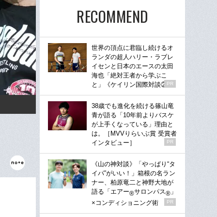
RECOMMEND
世界の頂点に君臨し続けるオ
ランダの超人ハリー・ラブレ
イセンと日本のエースの太田
海也「絶対王者から学ぶこ
と」《ケイリン国際対談②》
PR
38歳でも進化を続ける篠山竜
青が語る「10年前よりバスケ
が上手くなっている」理由と
は。［MVVりらいぶ賞 受賞者
インタビュー］
PR
《山の神対談》「やっぱり“タ
イパ”がいい！」箱根の名ラン
ナー、柏原竜二と神野大地が
語る「エアー
サロンパス
」
®
®
×コンディショニング術
PR