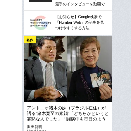
選手のインタビューを動画で
【お知らせ】Google検索で
「Number Web」の記事を見
つけやすくする方法
名作
アントニオ猪木の妹（ブラジル在住）が
語る“猪木寛至の素顔”「どちらかというと
寡黙な人でした」「闘病中も毎日のよう
に電話を…」
沢田啓明
Hiroaki Sawada