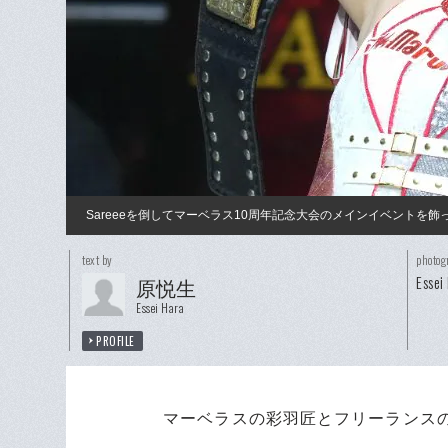
Sareeeを倒してマーベラス10周年記念大会のメインイベントを飾
text by
photog
Essei
原悦生
Essei Hara
PROFILE
マーベラスの彩羽匠とフリーランスのS