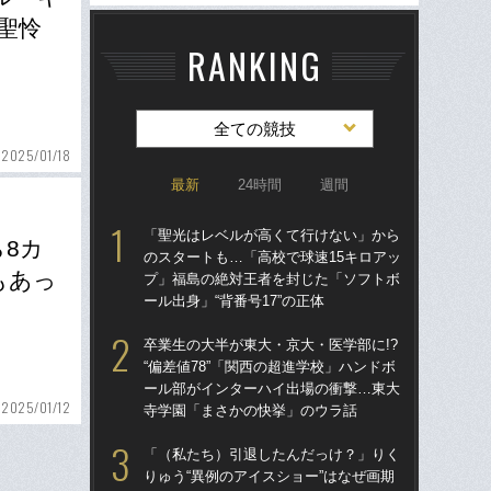
聖怜
RANKING
全ての競技
2025/01/18
最新
24時間
週間
「聖光はレベルが高くて行けない」から
「
8カ
のスタートも…「高校で球速15キロアッ
のス
もあっ
プ」福島の絶対王者を封じた「ソフトボ
プ
ール出身」“背番号17”の正体
ール
卒業生の大半が東大・京大・医学部に!?
卒業
“偏差値78”「関西の超進学校」ハンドボ
“偏
ール部がインターハイ出場の衝撃…東大
ー
2025/01/12
寺学園「まさかの快挙」のウラ話
寺
「（私たち）引退したんだっけ？」りく
仙
りゅう“異例のアイスショー”はなぜ画期
河