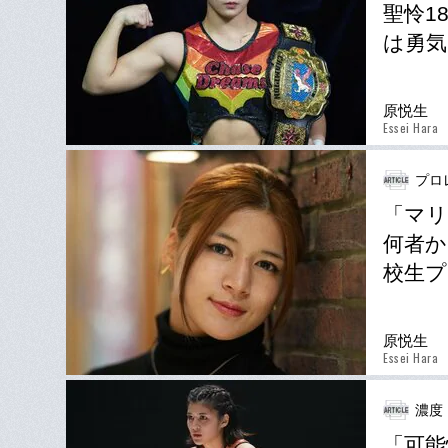
聖怜1
は勇気
原悦生
Essei Hara
プロ
「マリ
何者か
校生プ
原悦生
Essei Hara
濃度
「可能