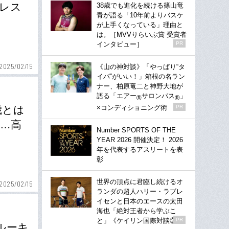
ロレス
38歳でも進化を続ける篠山竜
青が語る「10年前よりバスケ
が上手くなっている」理由と
は。［MVVりらいぶ賞 受賞者
インタビュー］
PR
2025/02/15
《山の神対談》「やっぱり“タ
イパ”がいい！」箱根の名ラン
ナー、柏原竜二と神野大地が
語る「エアー
サロンパス
」
®
®
×コンディショニング術
PR
歳とは
…高
Number SPORTS OF THE
YEAR 2026 開催決定！ 2026
年を代表するアスリートを表
彰
世界の頂点に君臨し続けるオ
2025/02/15
ランダの超人ハリー・ラブレ
イセンと日本のエースの太田
海也「絶対王者から学ぶこ
と」《ケイリン国際対談②》
PR
ルーキ