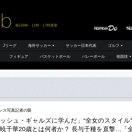
毎日6時・11時・17時更新
Jリーグ
海外サッカー
サッカー日本代表
ゴルフ
フィギュア
バスケットボール
バレーボール
他競技
レス写真記者の眼
ッシュ・ギャルズに学んだ」“全女のスタイル
暁千華20歳とは何者か？ 長与千種を直撃…「