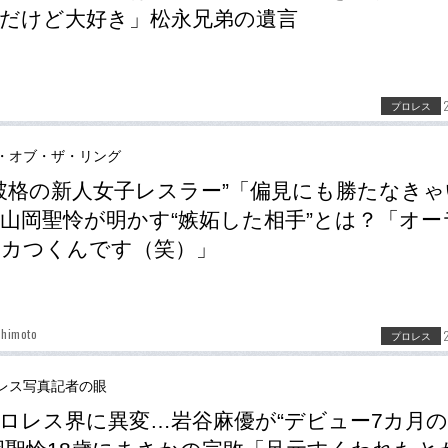
だけど大好き」松永兄弟の遺言
プロレス
・オブ・ザ・リング
“破格の新人女子レスラー”「偏見にも勝たなき
山岡聖怜が明かす“嫉妬した相手”とは？「オー
ムカつくんです（笑）」
shimoto
プロレス
レス写真記者の眼
ロレス界に異変…岩谷麻優が“デビュー7カ月