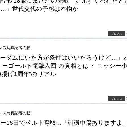
岡聖怜18歳にまさかの完敗「足元すくわれたと
…」世代交代の予感は本物か
プロレス
レス写真記者の眼
ーダムにいた方が条件はいいだろうけど…」
リーゴールド電撃入団”の真相とは？ ロッシー
旗揚げ1周年”のリアル
プロレス
レス写真記者の眼
ー16日でベルト奪取…「誹謗中傷ありますよ