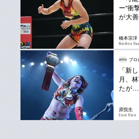
ー”衝
が大善
橋本宗洋
Norihiro Ha
プロ
「新し
月、林
たが…
原悦生
Essei Hara