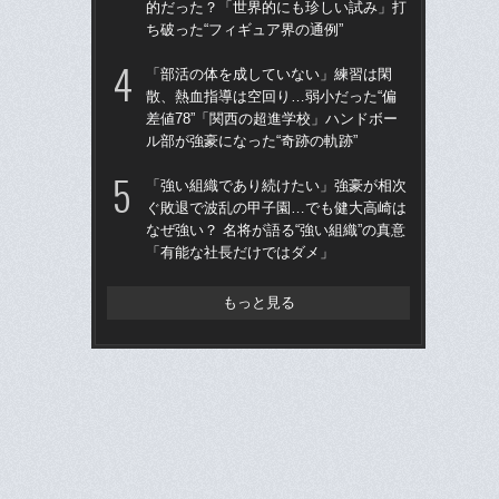
的だった？「世界的にも珍しい試み」打
り
ち破った“フィギュア界の通例”
た
「部活の体を成していない」練習は閑
「
散、熱血指導は空回り…弱小だった“偏
りゅ
差値78”「関西の超進学校」ハンドボー
的
ル部が強豪になった“奇跡の軌跡”
ち破
「強い組織であり続けたい」強豪が相次
ド
ぐ敗退で波乱の甲子園…でも健大高崎は
翔平
なぜ強い？ 名将が語る“強い組織”の真意
も…
「有能な社長だけではダメ」
サ
もっと見る