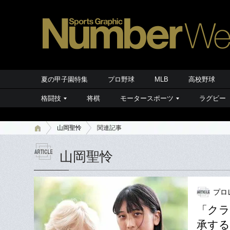
夏の甲子園特集
プロ野球
MLB
高校野球
格闘技
将棋
モータースポーツ
ラグビー
山岡聖怜
関連記事
山岡聖怜
プロ
「クラ
承する