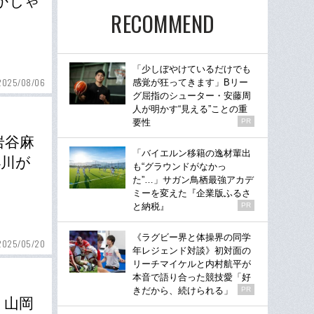
かじゃ
RECOMMEND
「少しぼやけているだけでも
2025/08/06
感覚が狂ってきます」Bリー
グ屈指のシューター・安藤周
人が明かす“見える”ことの重
要性
PR
岩谷麻
「バイエルン移籍の逸材輩出
小川が
も“グラウンドがなかっ
た”…」サガン鳥栖最強アカデ
ミーを変えた『企業版ふるさ
と納税』
PR
《ラグビー界と体操界の同学
2025/05/20
年レジェンド対談》初対面の
リーチマイケルと内村航平が
本音で語り合った競技愛「好
きだから、続けられる」
PR
」山岡