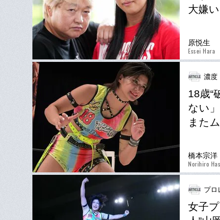
大嫌い
原悦生
Essei Hara
濃度
18歳
ない」
また
橋本宗洋
Norihiro Ha
プロ
女子プ