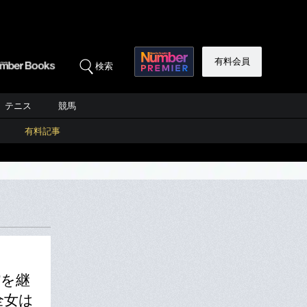
有料会員
検索
テニス
競馬
有料記事
”を継
全女は