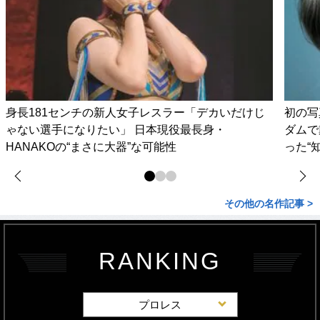
身長181センチの新人女子レスラー「デカいだけじ
初の写
ゃない選手になりたい」 日本現役最長身・
ダムで
HANAKOの“まさに大器”な可能性
った“
その他の名作記事 >
RANKING
プロレス