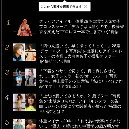
×
ここから競技を選択できます
最新
24時間
週間
グラビアアイドル→体重26キロ増で人気女子
プロレスラーに「デカさは武器なので」後藤智
香を変えた“プロレス一本で生きていく”覚悟
「四つん這いで、早く撮って！って…」28歳
で“オールヌード写真集”を出版したアイドルレ
スラーの本音…大向美智子が撮影オファー
を“快諾”した理由
「下着をハサミで切って、真っ裸にさせら
れ…」女子レスラー初の“オールヌード写真
集”も、井上貴子のプロ意識「私にとっては“作
品”です」《全女BEST》
「上だけ脱いでみようか」21歳でヌード写真
集を“出版させられた”アイドルレスラーの告
白…ジャンボ堀に全女関係者が放った“衝撃の
言い訳”とは？
体重マイナス30キロ「もうあの食事はできな
い…」“野人”と呼ばれた中西学58歳が明かす、