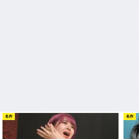
名作
名作