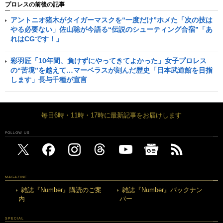
プロレスの前後の記事
アントニオ猪木がタイガーマスクを“一度だけ”ホメた「次の技は
やる必要ない」佐山聡が今語る“伝説のシューティング合宿”「あ
れはCGです！」
彩羽匠「10年間、負けずにやってきてよかった」女子プロレス
の“苦境”を越えて…マーベラスが刻んだ歴史「日本武道館を目指
します」長与千種が宣言
毎日6時・11時・17時に最新記事をお届けします
FOLLOW US
MAGAZINE
雑誌『Number』購読のご案
雑誌『Number』バックナン
内
バー
SPECIAL