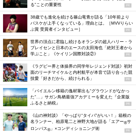
る”ことの重要性
PR
38歳でも進化を続ける篠山竜青が語る「10年前より
バスケが上手くなっている」理由とは。［MVVりらい
ぶ賞 受賞者インタビュー］
PR
世界の頂点に君臨し続けるオランダの超人ハリー・ラ
ブレイセンと日本のエースの太田海也「絶対王者から
学ぶこと」《ケイリン国際対談②》
PR
《ラグビー界と体操界の同学年レジェンド対談》初対
面のリーチマイケルと内村航平が本音で語り合った競
技愛「好きだから、続けられる」
PR
「バイエルン移籍の逸材輩出も“グラウンドがなかっ
た”…」サガン鳥栖最強アカデミーを変えた『企業版
ふるさと納税』
PR
《山の神対談》「やっぱり“タイパ”がいい！」箱根の
名ランナー、柏原竜二と神野大地が語る「エアー
サ
®
ロンパス
」×コンディショニング術
®
PR