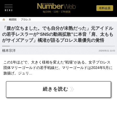
有料会員
毎日6時・11時・17時更新
格闘技
プロレス
「腹が立ちました。でも自分が未熟だった」元アイドル
の若手レスラーが“SNSの動画拡散”に本音「肩、太もも
がサイズアップ」橘渚が語るプロレス最優先の覚悟
橋本宗洋
2026/05/11 11:03
この1年ほどで、大きく様相を変えた“戦場”がある。女子プロレス
団体マリーゴールドの若手戦線だ。マリーゴールドは2024年5月に
旗揚げ。ジュリ...
続きを読む