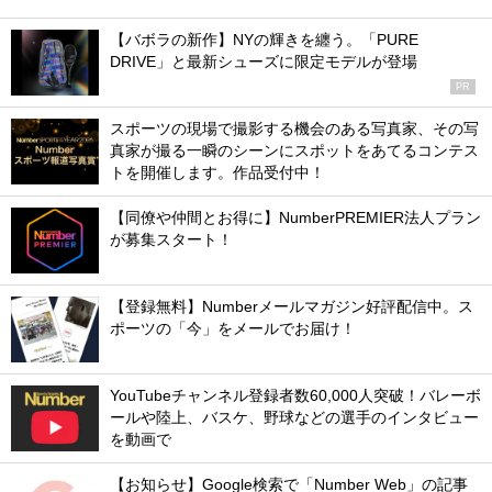
【バボラの新作】NYの輝きを纏う。「PURE
DRIVE」と最新シューズに限定モデルが登場
PR
スポーツの現場で撮影する機会のある写真家、その写
真家が撮る一瞬のシーンにスポットをあてるコンテス
トを開催します。作品受付中！
【同僚や仲間とお得に】NumberPREMIER法人プラン
が募集スタート！
【登録無料】Numberメールマガジン好評配信中。ス
ポーツの「今」をメールでお届け！
YouTubeチャンネル登録者数60,000人突破！バレーボ
ールや陸上、バスケ、野球などの選手のインタビュー
を動画で
【お知らせ】Google検索で「Number Web」の記事