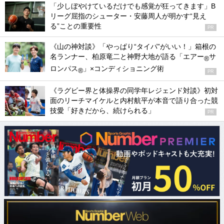
「少しぼやけているだけでも感覚が狂ってきます」B
リーグ屈指のシューター・安藤周人が明かす“見え
る”ことの重要性
PR
《山の神対談》「やっぱり“タイパ”がいい！」箱根の
名ランナー、柏原竜二と神野大地が語る「エアー
サ
®
ロンパス
」×コンディショニング術
®
PR
《ラグビー界と体操界の同学年レジェンド対談》初対
面のリーチマイケルと内村航平が本音で語り合った競
技愛「好きだから、続けられる」
PR