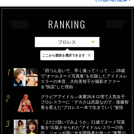
RANKING
プロレス
×
ここから競技を選択できます
最新
24時間
週間
「四つん這いで、早く撮って！って…」28歳
で“オールヌード写真集”を出版したアイドルレ
スラーの本音…大向美智子が撮影オファー
を“快諾”した理由
グラビアアイドル→体重26キロ増で人気女子
プロレスラーに「デカさは武器なので」後藤智
香を変えた“プロレス一本で生きていく”覚悟
「上だけ脱いでみようか」21歳でヌード写真
集を“出版させられた”アイドルレスラーの告
白…ジャンボ堀に全女関係者が放った“衝撃の