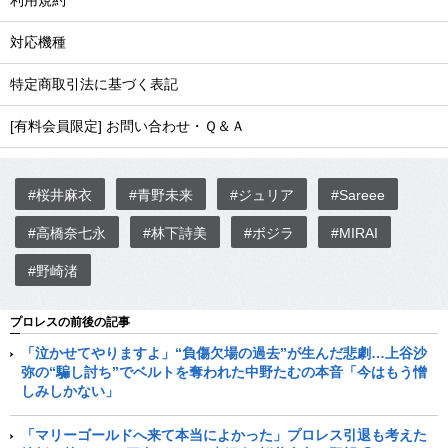
利用規約
対応機種
特定商取引法に基づく表記
[有料会員限定] お問い合わせ・Ｑ＆Ａ
#桜井麻衣
#青野未来
#ジュリア
#Sareee
#高橋奈七永
#林下詩美
#ボジラ
#MIRAI
#野崎渚
プロレスの前後の記事
「泣かせてやりますよ」“負傷欠場の過去”が生んだ悲劇…上谷沙
弥の“騙し討ち”でベルトを奪われた中野たむの本音「今はもう憎
しみしかない」
「マリーゴールドへ来て本当によかった」プロレス引退も考えた