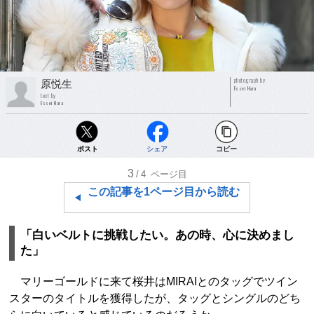
photograph by
原悦生
Essei Hara
text by
Essei Hara
ポスト
シェア
コピー
3
/4
ページ目
この記事を1ページ目から読む
「白いベルトに挑戦したい。あの時、心に決めまし
た」
マリーゴールドに来て桜井はMIRAIとのタッグでツイン
スターのタイトルを獲得したが、タッグとシングルのどち