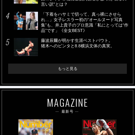
言い訳”とは？
「下着をハサミで切って、真っ裸にさせら
れ…」女子レスラー初の“オールヌード写真
集”も、井上貴子のプロ意識「私にとっては“作
品”です」《全女BEST》
藤波辰爾が明かす生涯ベストバウト。
猪木へのビンタと8.8横浜文体の真実。
もっと見る
MAGAZINE
最新号