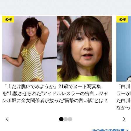
名作
名作
「上だけ脱いでみようか」21歳でヌード写真集
「白川
を“出版させられた”アイドルレスラーの告白…ジャ
ラーが
ンボ堀に全女関係者が放った“衝撃の言い訳”とは？
た白川
なかっ
その他の名作記事 >