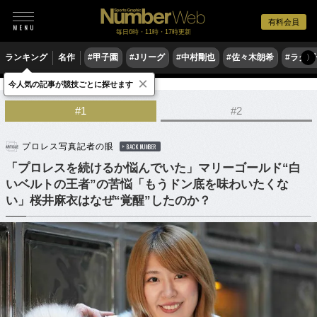
有料会員
毎日6時・11時・17時更新
ランキング
名作
#甲子園
#Jリーグ
#中村剛也
#佐々木朗希
#ラグ
〉
×
今人気の記事が競技ごとに探せます
格闘技
プロレス
#1
#2
プロレス写真記者の眼
BACK NUMBER
「プロレスを続けるか悩んでいた」マリーゴールド“白
いベルトの王者”の苦悩「もうドン底を味わいたくな
い」桜井麻衣はなぜ“覚醒”したのか？