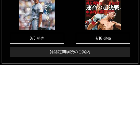
8/6
4/16
発売
発売
雑誌定期購読のご案内