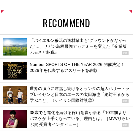
RECOMMEND
「バイエルン移籍の逸材輩出も“グラウンドがなかっ
た”…」サガン鳥栖最強アカデミーを変えた『企業版
ふるさと納税』
PR
Number SPORTS OF THE YEAR 2026 開催決定！
2026年を代表するアスリートを表彰
世界の頂点に君臨し続けるオランダの超人ハリー・ラ
ブレイセンと日本のエースの太田海也「絶対王者から
学ぶこと」《ケイリン国際対談②》
PR
38歳でも進化を続ける篠山竜青が語る「10年前より
バスケが上手くなっている」理由とは。［MVVりらい
ぶ賞 受賞者インタビュー］
PR