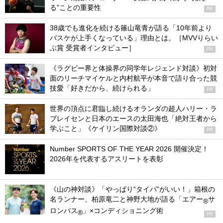
る”ことの重要性
PR
38歳でも進化を続ける篠山竜青が語る「10年前より
バスケが上手くなっている」理由とは。［MVVりらい
ぶ賞 受賞者インタビュー］
PR
《ラグビー界と体操界の同学年レジェンド対談》初対
面のリーチマイケルと内村航平が本音で語り合った競
技愛「好きだから、続けられる」
PR
世界の頂点に君臨し続けるオランダの超人ハリー・ラ
ブレイセンと日本のエースの太田海也「絶対王者から
学ぶこと」《ケイリン国際対談②》
PR
Number SPORTS OF THE YEAR 2026 開催決定！
2026年を代表するアスリートを表彰
《山の神対談》「やっぱり“タイパ”がいい！」箱根の
名ランナー、柏原竜二と神野大地が語る「エアー
サ
®
ロンパス
」×コンディショニング術
®
PR