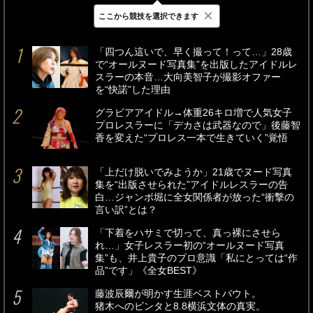
×
ここから競技を選択できます
最新
24時間
週間
「四つん這いで、早く撮って！って…」28歳
で“オールヌード写真集”を出版したアイドルレ
スラーの本音…大向美智子が撮影オファー
を“快諾”した理由
グラビアアイドル→体重26キロ増で人気女子
プロレスラーに「デカさは武器なので」後藤智
香を変えた“プロレス一本で生きていく”覚悟
「上だけ脱いでみようか」21歳でヌード写真
集を“出版させられた”アイドルレスラーの告
白…ジャンボ堀に全女関係者が放った“衝撃の
言い訳”とは？
「下着をハサミで切って、真っ裸にさせら
れ…」女子レスラー初の“オールヌード写真
集”も、井上貴子のプロ意識「私にとっては“作
品”です」《全女BEST》
藤波辰爾が明かす生涯ベストバウト。
猪木へのビンタと8.8横浜文体の真実。