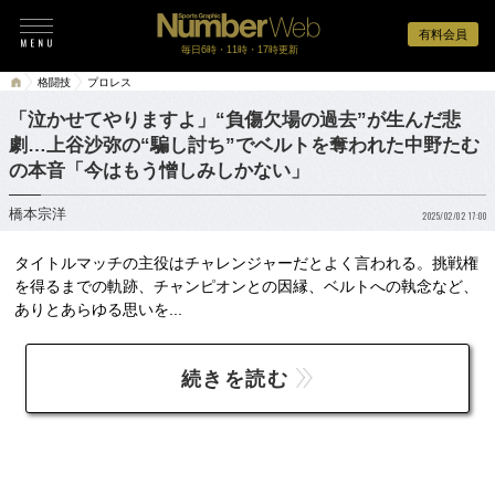
有料会員
毎日6時・11時・17時更新
格闘技
プロレス
「泣かせてやりますよ」“負傷欠場の過去”が生んだ悲
劇…上谷沙弥の“騙し討ち”でベルトを奪われた中野たむ
の本音「今はもう憎しみしかない」
橋本宗洋
2025/02/02 17:00
タイトルマッチの主役はチャレンジャーだとよく言われる。挑戦権
を得るまでの軌跡、チャンピオンとの因縁、ベルトへの執念など、
ありとあらゆる思いを...
続きを読む