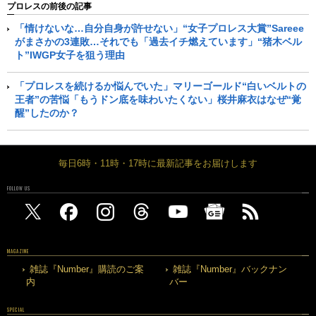
プロレスの前後の記事
「情けないな…自分自身が許せない」“女子プロレス大賞”Sareee
がまさかの3連敗…それでも「過去イチ燃えています」“猪木ベル
ト”IWGP女子を狙う理由
「プロレスを続けるか悩んでいた」マリーゴールド“白いベルトの
王者”の苦悩「もうドン底を味わいたくない」桜井麻衣はなぜ“覚
醒”したのか？
毎日6時・11時・17時に最新記事をお届けします
FOLLOW US
MAGAZINE
雑誌『Number』購読のご案
雑誌『Number』バックナン
内
バー
SPECIAL