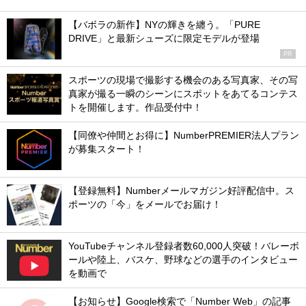
【バボラの新作】NYの輝きを纏う。「PURE
DRIVE」と最新シューズに限定モデルが登場
PR
スポーツの現場で撮影する機会のある写真家、その写
真家が撮る一瞬のシーンにスポットをあてるコンテス
トを開催します。作品受付中！
【同僚や仲間とお得に】NumberPREMIER法人プラン
が募集スタート！
【登録無料】Numberメールマガジン好評配信中。ス
ポーツの「今」をメールでお届け！
YouTubeチャンネル登録者数60,000人突破！バレーボ
ールや陸上、バスケ、野球などの選手のインタビュー
を動画で
【お知らせ】Google検索で「Number Web」の記事