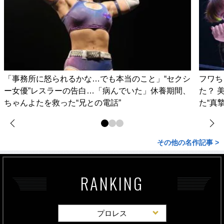
「事務所に怒られるかな…でも本当のこと」“セクシ
フワち
ー女優”レスラーの告白…「病んでいた」休養期間、
た？ 
ちゃんよたを救った“兄との電話”
た“真
その他の名作記事 >
RANKING
プロレス