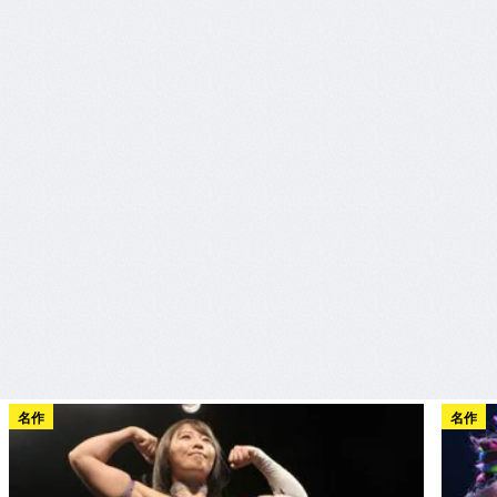
名作
名作