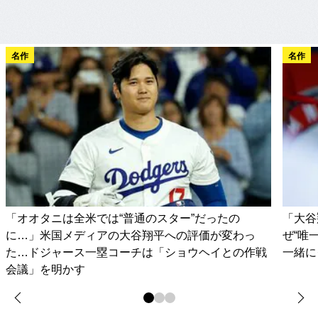
名作
名作
「オオタニは全米では“普通のスター”だったの
「大谷
に…」米国メディアの大谷翔平への評価が変わっ
ぜ“唯
た…ドジャース一塁コーチは「ショウヘイとの作戦
一緒に
会議」を明かす