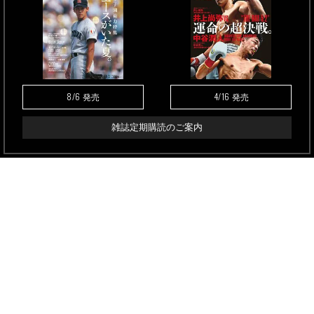
8/6
4/16
発売
発売
雑誌定期購読のご案内