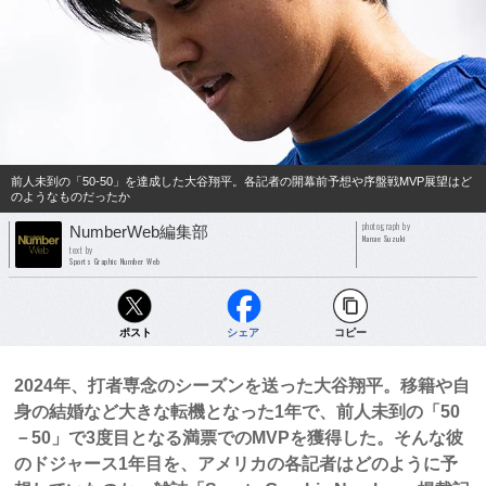
前人未到の「50-50」を達成した大谷翔平。各記者の開幕前予想や序盤戦MVP展望はど
のようなものだったか
photograph by
NumberWeb編集部
Nanae Suzuki
text by
Sports Graphic Number Web
ポスト
シェア
コピー
2024年、打者専念のシーズンを送った大谷翔平。移籍や自
身の結婚など大きな転機となった1年で、前人未到の「50
－50」で3度目となる満票でのMVPを獲得した。そんな彼
のドジャース1年目を、アメリカの各記者はどのように予