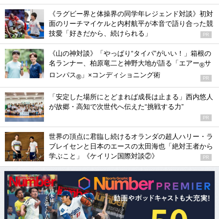
《ラグビー界と体操界の同学年レジェンド対談》初対
面のリーチマイケルと内村航平が本音で語り合った競
技愛「好きだから、続けられる」
PR
《山の神対談》「やっぱり“タイパ”がいい！」箱根の
名ランナー、柏原竜二と神野大地が語る「エアー
サ
®
ロンパス
」×コンディショニング術
®
PR
「安定した場所にとどまれば成長は止まる」西内悠人
が故郷・高知で次世代へ伝えた“挑戦する力”
PR
世界の頂点に君臨し続けるオランダの超人ハリー・ラ
ブレイセンと日本のエースの太田海也「絶対王者から
学ぶこと」《ケイリン国際対談②》
PR