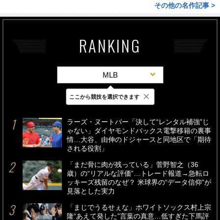
その他の名作記事 >
RANKING
MLB
×
ここから競技を選択できます
最新
24時間
週間
ラーズ・ヌートバー「決して“レンタル補強”じ
ゃない」ダイヤモンドバックス電撃移籍の裏事
情…大谷、由伸のドジャースと同地区で「期待
される役割」
「まだ骨に肉が残っている」菅野智之（36
歳）の“リアルな評価”…トレード報道→急転ロ
ッキーズ残留のなぜ？ 米球界の“データ信仰”が
見落とした実力
「まじでうるせぇな」ホワイトソックス村上宗
隆“あえて発した”言葉の真意…低すぎた下馬評