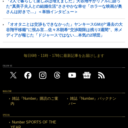
「2人で暮らして楽しみは増えました」大谷翔平がリアルに語っ
た“真美子夫人との結婚生活”ささやかな幸せ「ホラーな映画が奥
さんは好きで…」＜単独インタビュー＞
「オオタニとは交渉もできなかった」ヤンキースGMが“過去の大
谷翔平移籍”に恨み言…佐々木朗希“交渉期限は残り3週間”、米メ
ディアが報じた「ドジャースではない…本気の2球団」
毎日6時・11時・17時に最新記事をお届けします
FOLLOW US
MAGAZINE
雑誌『Number』購読のご案
雑誌『Number』バックナン
内
バー
SPECIAL
Number SPORTS OF THE
YEAR