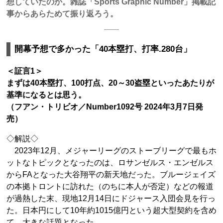
想していたのか。雑誌「Sports Graphic Number」掲載記
事からあらためて振り返ろう。
開幕予想で多かった「40本塁打、打率.280台」
＜証言1＞
まずは40本塁打、100打点、20～30盗塁といったあたりが
基準になるとは思う。
（フアン・トリビオ／Number1092号 2024年3月7日発
売）
◇解説◇
2023年12月、メジャーリーグのストーブリーグで最もホ
ットなトピックとなったのは、ロサンゼルス・エンゼルス
からFAとなった大谷翔平の新天地だった。ブルージェイズ
の本拠トロントに訪れた（のちに本人が否定）などの報道
が過熱した末、現地12月14日にドジャース入団会見を行っ
た。日本円にして10年約1015億円という超大型契約を含め
て、大きな話題となった。