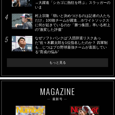
→大躍進「シカゴに熱狂を呼ぶ」スラッガーの
いま
村上宗隆「弱いと決めつけるのは記者の人たち
だけ」100敗チームが躍進…ホワイトソックス
に何が起きているのか「勝つ集団」率いる村上
の“激変した評価”
なぜソフトバンクは“入団辞退リスクあっ
た”佐々木麟太郎を1位指名したのか？ 四軍制
も…じつはプロ野球最強チームが直面してい
る“育成の悩み”
もっと見る
MAGAZINE
最新号