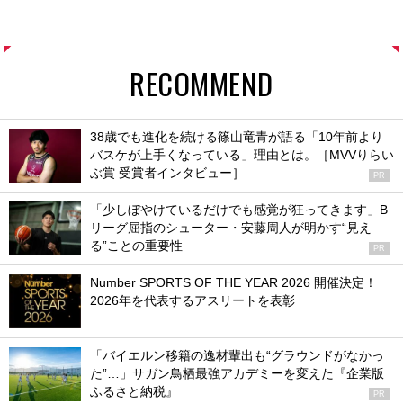
RECOMMEND
38歳でも進化を続ける篠山竜青が語る「10年前より
バスケが上手くなっている」理由とは。［MVVりらい
ぶ賞 受賞者インタビュー］
PR
「少しぼやけているだけでも感覚が狂ってきます」B
リーグ屈指のシューター・安藤周人が明かす“見え
る”ことの重要性
PR
Number SPORTS OF THE YEAR 2026 開催決定！
2026年を代表するアスリートを表彰
「バイエルン移籍の逸材輩出も“グラウンドがなかっ
た”…」サガン鳥栖最強アカデミーを変えた『企業版
ふるさと納税』
PR