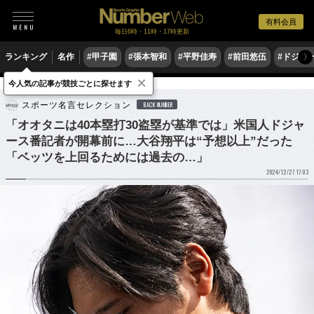
有料会員
毎日6時・11時・17時更新
ランキング
名作
#甲子園
#張本智和
#平野佳寿
#前田悠伍
#ドジャ
〉
×
今人気の記事が競技ごとに探せます
野球
MLB
スポーツ名言セレクション
BACK NUMBER
「オオタニは40本塁打30盗塁が基準では」米国人ドジャ
ース番記者が開幕前に…大谷翔平は“予想以上”だった
「ベッツを上回るためには過去の…」
2024/12/27 17:03