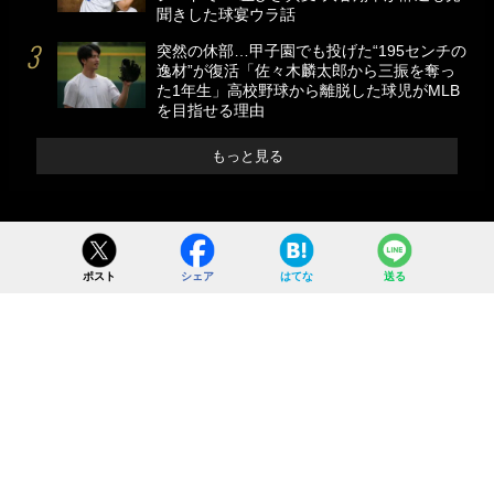
聞きした球宴ウラ話
突然の休部…甲子園でも投げた“195センチの
逸材”が復活「佐々木麟太郎から三振を奪っ
た1年生」高校野球から離脱した球児がMLB
を目指せる理由
もっと見る
ポスト
シェア
はてな
送る