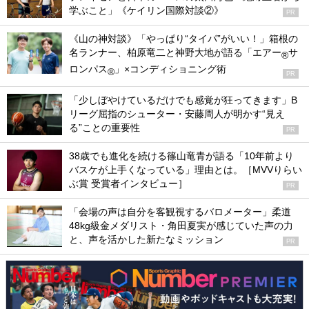
学ぶこと」《ケイリン国際対談②》
PR
《山の神対談》「やっぱり“タイパ”がいい！」箱根の
名ランナー、柏原竜二と神野大地が語る「エアー
サ
®
ロンパス
」×コンディショニング術
®
PR
「少しぼやけているだけでも感覚が狂ってきます」B
リーグ屈指のシューター・安藤周人が明かす“見え
る”ことの重要性
PR
38歳でも進化を続ける篠山竜青が語る「10年前より
バスケが上手くなっている」理由とは。［MVVりらい
ぶ賞 受賞者インタビュー］
PR
「会場の声は自分を客観視するバロメーター」柔道
48kg級金メダリスト・角田夏実が感じていた声の力
と、声を活かした新たなミッション
PR