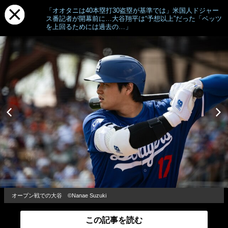
「オオタニは40本塁打30盗塁が基準では」米国人ドジャー
ス番記者が開幕前に…大谷翔平は“予想以上”だった「ベッツ
を上回るためには過去の…」
オープン戦での大谷 ©Nanae Suzuki
この記事を読む