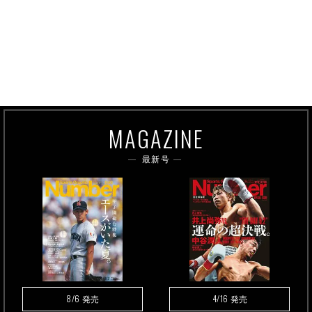
MAGAZINE
最新号
8/6
4/16
発売
発売