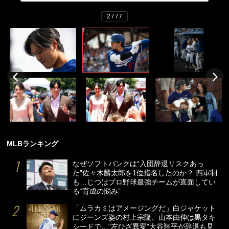
2 / 77
MLBランキング
なぜソフトバンクは“入団辞退リスクあっ
た”佐々木麟太郎を1位指名したのか？ 四軍制
も…じつはプロ野球最強チームが直面してい
る“育成の悩み”
「ムラカミはアメージングだ」白ジャケット
にジーンズ姿の村上宗隆、山本由伸は黒タキ
シードで…“左ひざ異変”大谷翔平が辞退も見