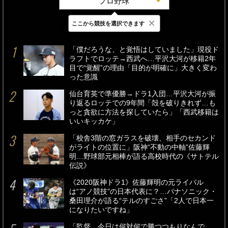
プロ野球
×
ここから競技を選択できます
最新
24時間
週間
「僕だろうな、と覚悟はしていました」現役ド
ラフトでロッテ→西武へ…平沢大河が移籍2年
目で“覚醒”の理由「目的が明確に」大きく変わ
った意識
仙台育英で準優勝→ドラ1入団…平沢大河が振
り返るロッテでの9年間「殻を破りきれず…も
っと貪欲に方法を探していたら」「西武移籍は
いいキッカケ」
「校舎3階の窓ガラスを破壊、相手のセカンド
がライトの位置に」阪神“不動の中軸”佐藤輝
明…野球部元相棒が語る高校時代の《サトテル
伝説》
《2020阪神ドラ1》佐藤輝明の元ライバル
は“アノ競技”の日本代表に？…パナソニック・
桑田理介が語る“テルのすごさ”「2人で日本一
になりたいですね」
「監督、今日は何対何で勝つつもりなんで