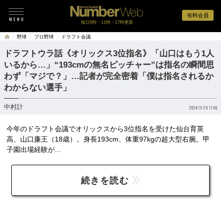
有料会員
毎日6時・11時・17時更新
野球
プロ野球
ドラフト会議
ドラフトウラ話《オリックス3位指名》「山口はもう1人
いるから…」“193cmの無名ピッチャー”は指名の瞬間思
わず「マジで？」…記者が完全密着「僕は指名されるか
わからない選手」
中村計
2024/11/19 17:00
今年のドラフト会議でオリックスから3位指名を受けた仙台育英
高、山口廉王（18歳）。身長193cm、体重97kgの超大型右腕。甲
子園出場経験が...
続きを読む