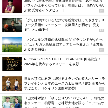
38歳でも進化を続ける篠山竜青が語る「10年前より
バスケが上手くなっている」理由とは。［MVVりらい
ぶ賞 受賞者インタビュー］
PR
「少しぼやけているだけでも感覚が狂ってきます」B
リーグ屈指のシューター・安藤周人が明かす“見え
る”ことの重要性
PR
「バイエルン移籍の逸材輩出も“グラウンドがなかっ
た”…」サガン鳥栖最強アカデミーを変えた『企業版
ふるさと納税』
PR
Number SPORTS OF THE YEAR 2026 開催決定！
2026年を代表するアスリートを表彰
世界の頂点に君臨し続けるオランダの超人ハリー・ラ
ブレイセンと日本のエースの太田海也「絶対王者から
学ぶこと」《ケイリン国際対談②》
PR
《山の神対談》「やっぱり“タイパ”がいい！」箱根の
名ランナー、柏原竜二と神野大地が語る「エアー
サ
®