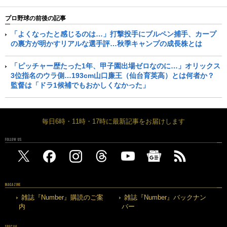
プロ野球の前後の記事
「よくなったと感じるのは…」打撃投手にブルペン捕手、カープ
の裏方が明かすリアルな選手評…秋季キャンプの成長株とは
「ピッチャー歴たった1年、甲子園出場ゼロなのに…」オリックス
3位指名のウラ側…193cm山口廉王（仙台育英高）とは何者か？
監督は「ドラ1候補でもおかしくなかった」
毎日6時・11時・17時に最新記事をお届けします
FOLLOW US
MAGAZINE
雑誌『Number』購読のご案
雑誌『Number』バックナン
内
バー
SPECIAL