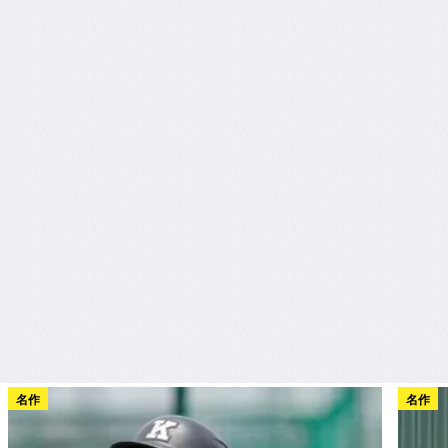
名作
名作