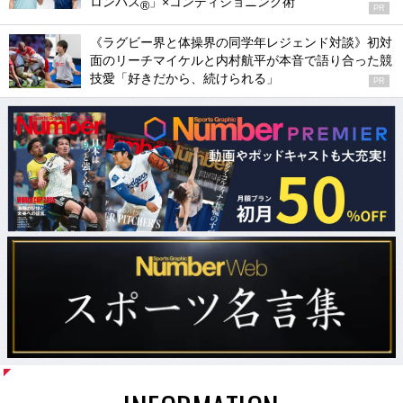
ロンパス
」×コンディショニング術
®
PR
《ラグビー界と体操界の同学年レジェンド対談》初対
面のリーチマイケルと内村航平が本音で語り合った競
技愛「好きだから、続けられる」
PR