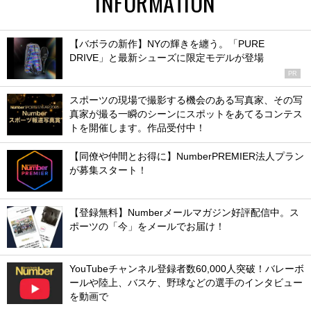
INFORMATION
【バボラの新作】NYの輝きを纏う。「PURE
DRIVE」と最新シューズに限定モデルが登場
PR
スポーツの現場で撮影する機会のある写真家、その写
真家が撮る一瞬のシーンにスポットをあてるコンテス
トを開催します。作品受付中！
【同僚や仲間とお得に】NumberPREMIER法人プラン
が募集スタート！
【登録無料】Numberメールマガジン好評配信中。ス
ポーツの「今」をメールでお届け！
YouTubeチャンネル登録者数60,000人突破！バレーボ
ールや陸上、バスケ、野球などの選手のインタビュー
を動画で