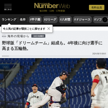
有料会員
毎日6時・11時・17時更新
ランキング
名作
#甲子園
#Jリーグ
#八村塁
#ドジャース
#ソフトバ
〉
×
今人気の記事が競技ごとに探せます
野球
MLB
海外の現場から
BACK NUMBER
野球版「ドリームチーム」結成も。4年後に向け選手に
高まる五輪熱。
2024/09/10 09:01