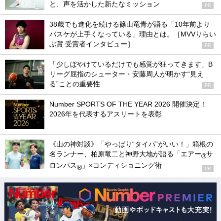
と、声を活かした新たなミッション
PR
38歳でも進化を続ける篠山竜青が語る「10年前より
バスケが上手くなっている」理由とは。［MVVりらい
ぶ賞 受賞者インタビュー］
PR
「少しぼやけているだけでも感覚が狂ってきます」B
リーグ屈指のシューター・安藤周人が明かす“見え
る”ことの重要性
PR
Number SPORTS OF THE YEAR 2026 開催決定！
2026年を代表するアスリートを表彰
《山の神対談》「やっぱり“タイパ”がいい！」箱根の
名ランナー、柏原竜二と神野大地が語る「エアー
サ
®
ロンパス
」×コンディショニング術
®
PR