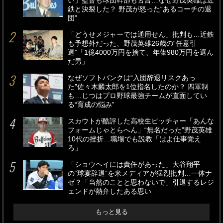
い」監督も球団幹部も苦言…なぜ野茂英雄は近
鉄と決裂した？ 野茂が怒った“あるコーチの退
団”
「どうせメジャーでは通用せん」批判も…近鉄
も予想外だった、野茂英雄26歳の“任意引
退”「1億4000万円を捨て、年俸980万円を選ん
だ男」
なぜソフトバンクは“入団辞退リスクあっ
た”佐々木麟太郎を1位指名したのか？ 四軍制
も…じつはプロ野球最強チームが直面してい
る“育成の悩み”
スカウトが酷評した高校生ピッチャー「あんな
フォームじゃとらへん」“無名だった”野茂英雄
10代の挫折…職場でも説教「はよ仕事覚え
ろ」
「ショウヘイには責任があった」大谷翔平
の“球宴辞退”を米メディアが猛烈批判…一体ナ
ゼ？「当然のことと思わないで」引退するレジ
ェンドが熱弁したある思い
もっと見る