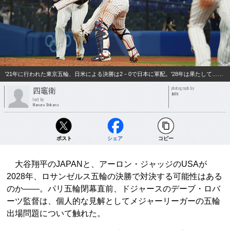
'21年に行われた東京五輪、日米による決勝は2－0で日本に軍配。'28年は果たして……
photograph by
四竈衛
JMPA
text by
Mamoru Shikama
ポスト
シェア
コピー
大谷翔平のJAPANと、アーロン・ジャッジのUSAが
2028年、ロサンゼルス五輪の決勝で対決する可能性はある
のか――。パリ五輪閉幕直前、ドジャースのデーブ・ロバ
ーツ監督は、個人的な見解としてメジャーリーガーの五輪
出場問題について触れた。