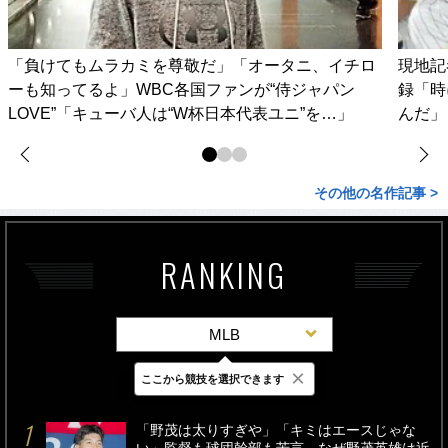
「負けてもムラカミを尊敬だ」「オータニ、イチロ
現地記
ーも知ってるよ」WBC各国ファンが“侍ジャパン
録「時
LOVE”「キューバ人は“W杯日本代表ユニ”を…」
んだ」
その他の名作記事 >
RANKING
MLB
×
ここから競技を選択できます
最新
24時間
週間
「野茂は太りすぎや」「キミはエースじゃな