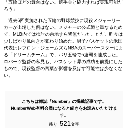
「五輪ほどの舞台はない。選手会と協力すれば実現可能だ
ろう」
過去6回実施された五輪の野球競技に現役メジャーリー
ガーが出場した例はない。メジャーの公式戦と重なるため
で、MLB内では検討の余地すら皆無だった。ただ、昨今は
少しばかり風向きが変わり始めた。男子バスケットの米国
代表はレブロン・ジェームズらNBAのスーパースターによ
る「ドリームチーム」で、パリ五輪で5連覇を達成した。
ロバーツ監督の私見も、バスケット界の成功を前提にした
もので、現役監督の言葉が影響を及ぼす可能性は少なくな
い。
こちらは雑誌『Number』の掲載記事です。
NumberWeb有料会員になると続きをお読みいただけま
す。
521
残り:
文字