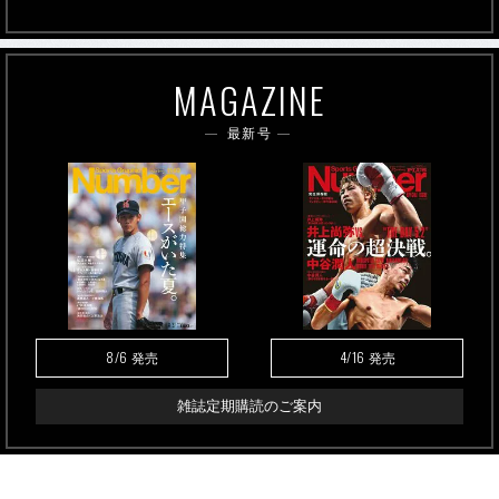
MAGAZINE
最新号
8/6
4/16
発売
発売
雑誌定期購読のご案内