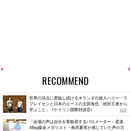
RECOMMEND
世界の頂点に君臨し続けるオランダの超人ハリー・ラ
ブレイセンと日本のエースの太田海也「絶対王者から
学ぶこと」《ケイリン国際対談②》
PR
「会場の声は自分を客観視するバロメーター」柔道
48kg級金メダリスト・角田夏実が感じていた声の力