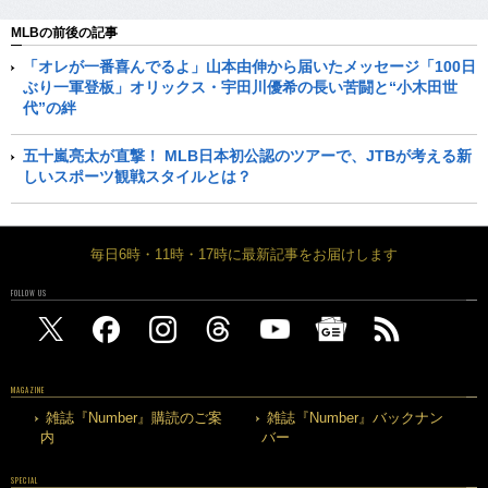
MLBの前後の記事
「オレが一番喜んでるよ」山本由伸から届いたメッセージ「100日
ぶり一軍登板」オリックス・宇田川優希の長い苦闘と“小木田世
代”の絆
五十嵐亮太が直撃！ MLB日本初公認のツアーで、JTBが考える新
しいスポーツ観戦スタイルとは？
毎日6時・11時・17時に最新記事をお届けします
FOLLOW US
MAGAZINE
雑誌『Number』購読のご案
雑誌『Number』バックナン
内
バー
SPECIAL