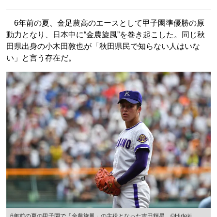
6年前の夏、金足農高のエースとして甲子園準優勝の原
動力となり、日本中に“金農旋風”を巻き起こした。同じ秋
田県出身の小木田敦也が「秋田県民で知らない人はいな
い」と言う存在だ。
6年前の夏の甲子園で「金農旋風」の主役となった吉田輝星 ©︎Hideki