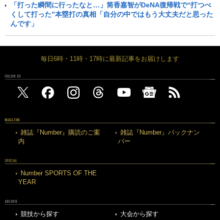
「打った瞬間に行ったなと…」筒香嘉智がDeNA復帰戦で“打つべ
くして打った”本塁打の真相「自分の中ではもう大丈夫だと思った
んです」
毎日6時・11時・17時に最新記事をお届けします
FOLLOW US
MAGAZINE
雑誌『Number』購読のご案
雑誌『Number』バックナン
内
バー
SPECIAL
Number SPORTS OF THE
YEAR
ARCHIVE
競技から探す
大会から探す