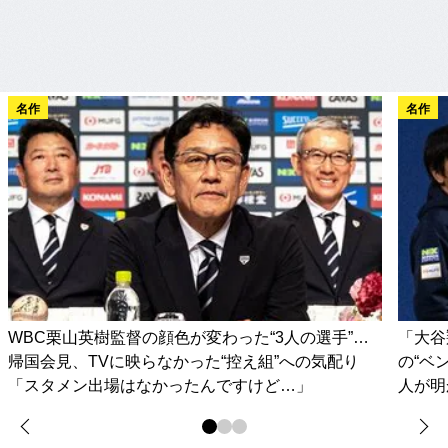
名作
名作
WBC栗山英樹監督の顔色が変わった“3人の選手”…
「大谷
帰国会見、TVに映らなかった“控え組”への気配り
の“ベ
「スタメン出場はなかったんですけど…」
人が明