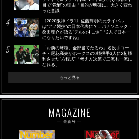
目で“覚醒”の理由「目的が明確に」大きく変わ
った意識
《2020阪神ドラ1》佐藤輝明の元ライバル
は“アノ競技”の日本代表に？…パナソニック・
桑田理介が語る“テルのすごさ”「2人で日本一
になりたいですね」
「お前の球種、全部当てたるわ」名投手コー
チ・尾花高夫がホークスの0勝投手3人に2桁勝
利させた“方程式”「考え方次第で二流も一流に
なれる」
もっと見る
MAGAZINE
最新号