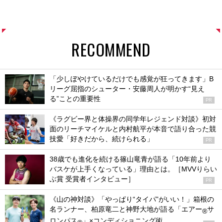
RECOMMEND
「少しぼやけているだけでも感覚が狂ってきます」B
リーグ屈指のシューター・安藤周人が明かす“見え
る”ことの重要性
PR
《ラグビー界と体操界の同学年レジェンド対談》初対
面のリーチマイケルと内村航平が本音で語り合った競
技愛「好きだから、続けられる」
PR
38歳でも進化を続ける篠山竜青が語る「10年前より
バスケが上手くなっている」理由とは。［MVVりらい
ぶ賞 受賞者インタビュー］
PR
《山の神対談》「やっぱり“タイパ”がいい！」箱根の
名ランナー、柏原竜二と神野大地が語る「エアー
サ
®
ロンパス
」×コンディショニング術