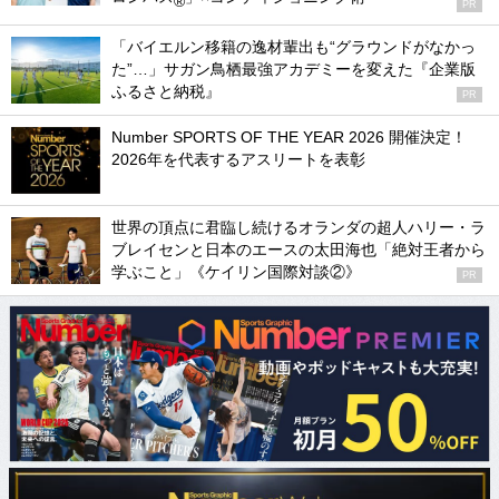
®
PR
「バイエルン移籍の逸材輩出も“グラウンドがなかっ
た”…」サガン鳥栖最強アカデミーを変えた『企業版
ふるさと納税』
PR
Number SPORTS OF THE YEAR 2026 開催決定！
2026年を代表するアスリートを表彰
世界の頂点に君臨し続けるオランダの超人ハリー・ラ
ブレイセンと日本のエースの太田海也「絶対王者から
学ぶこと」《ケイリン国際対談②》
PR