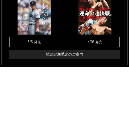
8/6
4/16
発売
発売
雑誌定期購読のご案内