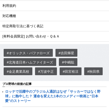
利用規約
対応機種
特定商取引法に基づく表記
[有料会員限定] お問い合わせ・Ｑ＆Ａ
#オリックス・バファローズ
#吉田輝星
#北海道日本ハムファイターズ
#中嶋聡
#金足農業高校
#万波中正
#田宮裕涼
#秋田県
プロ野球の前後の記事
ロッテで活躍中のブラジル人通訳はなぜ「サッカーではなく野
球」に熱中した？ 運命を変えた1本のコメディー映画と“日本
愛”のストーリー