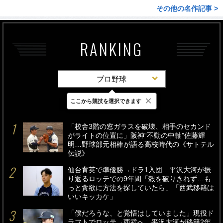
その他の名作記事 >
RANKING
プロ野球
×
ここから競技を選択できます
最新
24時間
週間
「校舎3階の窓ガラスを破壊、相手のセカンド
がライトの位置に」阪神“不動の中軸”佐藤輝
明…野球部元相棒が語る高校時代の《サトテル
伝説》
仙台育英で準優勝→ドラ1入団…平沢大河が振
り返るロッテでの9年間「殻を破りきれず…も
っと貪欲に方法を探していたら」「西武移籍は
いいキッカケ」
「僕だろうな、と覚悟はしていました」現役ド
ラフトでロッテ→西武へ…平沢大河が移籍2年