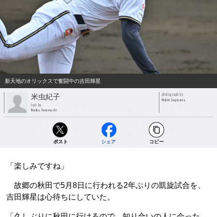
新天地のオリックスで奮闘中の吉田輝星
photograph by
米虫紀子
Hideki Sugiyama
text by
Noriko Yonemushi
ポスト
シェア
コピー
「楽しみですね」
故郷の秋田で5月8日に行われる2年ぶりの凱旋試合を、
吉田輝星は心待ちにしていた。
「久しぶりに秋田に行けるので、知り合いの人に会った