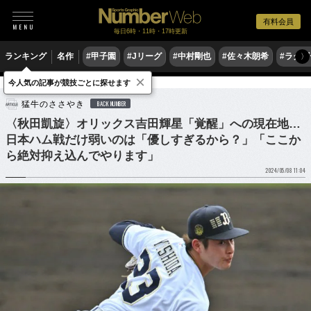
有料会員
毎日6時・11時・17時更新
ランキング
名作
#甲子園
#Jリーグ
#中村剛也
#佐々木朗希
#ラグ
〉
×
今人気の記事が競技ごとに探せます
野球
プロ野球
猛牛のささやき
BACK NUMBER
〈秋田凱旋〉オリックス吉田輝星「覚醒」への現在地…
日本ハム戦だけ弱いのは「優しすぎるから？」「ここか
ら絶対抑え込んでやります」
2024/05/08 11:04