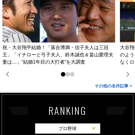
祝・大谷翔平結婚！「落合博満・信子夫人は三冠
大谷翔
王」「イチローと弓子夫人、鈴木誠也＆畠山愛理夫
のよう
妻は…」“結婚1年目の大打者”を大調査
なくロ
その他の名作記事 >
RANKING
プロ野球