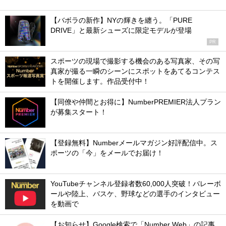
【バボラの新作】NYの輝きを纏う。「PURE
DRIVE」と最新シューズに限定モデルが登場
PR
スポーツの現場で撮影する機会のある写真家、その写
真家が撮る一瞬のシーンにスポットをあてるコンテス
トを開催します。作品受付中！
【同僚や仲間とお得に】NumberPREMIER法人プラン
が募集スタート！
【登録無料】Numberメールマガジン好評配信中。ス
ポーツの「今」をメールでお届け！
YouTubeチャンネル登録者数60,000人突破！バレーボ
ールや陸上、バスケ、野球などの選手のインタビュー
を動画で
【お知らせ】Google検索で「Number Web」の記事