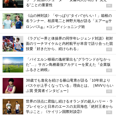
る”ことの重要性
PR
《山の神対談》「やっぱり“タイパ”がいい！」箱根の
名ランナー、柏原竜二と神野大地が語る「エアー
サ
®
ロンパス
」×コンディショニング術
®
PR
《ラグビー界と体操界の同学年レジェンド対談》初対
面のリーチマイケルと内村航平が本音で語り合った競
技愛「好きだから、続けられる」
PR
「バイエルン移籍の逸材輩出も“グラウンドがなかっ
た”…」サガン鳥栖最強アカデミーを変えた『企業版
ふるさと納税』
PR
38歳でも進化を続ける篠山竜青が語る「10年前より
バスケが上手くなっている」理由とは。［MVVりらい
ぶ賞 受賞者インタビュー］
PR
世界の頂点に君臨し続けるオランダの超人ハリー・ラ
ブレイセンと日本のエースの太田海也「絶対王者から
学ぶこと」《ケイリン国際対談②》
PR