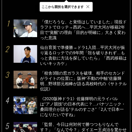
×
ここから競技を選択できます
最新
24時間
週間
「僕だろうな、と覚悟はしていました」現役ド
ラフトでロッテ→西武へ…平沢大河が移籍2年
目で“覚醒”の理由「目的が明確に」大きく変わ
った意識
仙台育英で準優勝→ドラ1入団…平沢大河が振
り返るロッテでの9年間「殻を破りきれず…も
っと貪欲に方法を探していたら」「西武移籍は
いいキッカケ」
「校舎3階の窓ガラスを破壊、相手のセカンド
がライトの位置に」阪神“不動の中軸”佐藤輝
明…野球部元相棒が語る高校時代の《サトテル
伝説》
《2020阪神ドラ1》佐藤輝明の元ライバル
は“アノ競技”の日本代表に？…パナソニック・
桑田理介が語る“テルのすごさ”「2人で日本一
になりたいですね」
「監督、今日は何対何で勝つつもりなんで
す？」「なんで今？」ダイエー王貞治を驚かせ