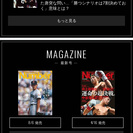
た唐突な問い…「勝つシナリオは7割決めてお
く」意味とは？
もっと見る
MAGAZINE
最新号
8/6
4/16
発売
発売