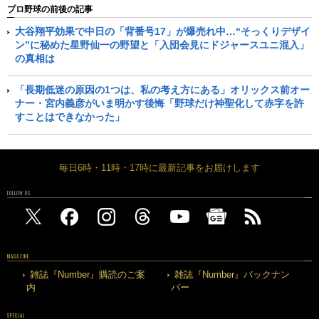
プロ野球の前後の記事
大谷翔平効果で中日の「背番号17」が爆売れ中…“そっくりデザイ
ン”に秘めた星野仙一の野望と「入団会見にドジャースユニ混入」
の真相は
「長期低迷の原因の1つは、私の考え方にある」オリックス前オー
ナー・宮内義彦がいま明かす後悔「野球だけ神聖化して赤字を許
すことはできなかった」
毎日6時・11時・17時に最新記事をお届けします
FOLLOW US
MAGAZINE
雑誌『Number』購読のご案
雑誌『Number』バックナン
内
バー
SPECIAL