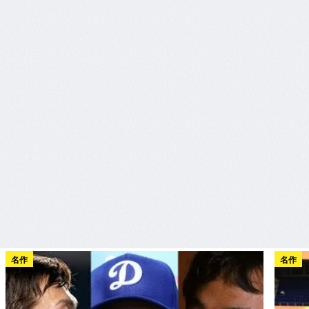
名作
名作