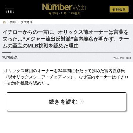
有料会員
毎日6時・11時・17時更新
野球
プロ野球
イチローからの一言に、オリックス前オーナーは言葉を
失った…“メジャー流出反対派”宮内義彦が明かす、チー
ムの至宝のMLB挑戦を認めた理由
宮内義彦
2024/02/10 06:00
オリックス球団のオーナーを34年間にわたって務めた宮内義彦氏
（現オリックスシニア・チェアマン）。なぜ宮内オーナーはイチロ
ーの海外挑戦を認めた...
続きを読む