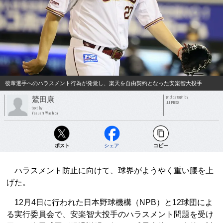
後輩選手へのハラスメント行為が発覚し、楽天を自由契約となった安楽智大投手
photograph by
鷲田康
JIJI PRESS
text by
Yasushi Washida
ポスト
シェア
コピー
ハラスメント防止に向けて、球界がようやく重い腰を上
げた。
12月4日に行われた日本野球機構（NPB）と12球団によ
る実行委員会で、安楽智大投手のハラスメント問題を受け