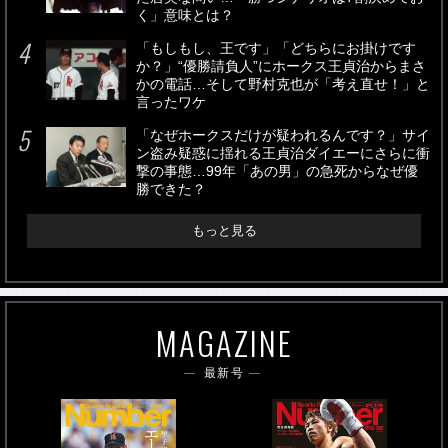
く」意味とは？
「もしもし、王です」「どちらにお掛けです
か？」“優勝請負人”にホークス王貞治からまさ
かの電話…そして野村克也が「考え直せ！」と
言ったワケ
「なぜホークスだけが疑われるんです？」サイ
ン盗み疑惑に揺れる王貞治ダイエーにさらに衝
撃の事態…99年「あの男」の急死からなぜ優
勝できた？
もっと見る
MAGAZINE
最新号