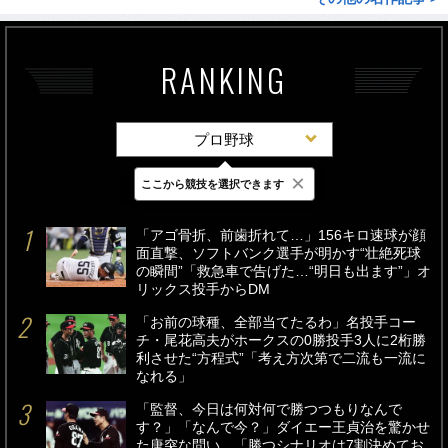
RANKING
プロ野球
×
ここから競技を選択できます
最新
24時間
週間
「アゴ骨折、前歯折れて…」156キロ速球が顔
面直撃、ソフトバンク選手が明かす“壮絶死球
の瞬間”「救急車で告げた…“明日も出ます”」オ
リックス投手からDM
「お前の球種、全部当てたるわ」名投手コー
チ・尾花高夫がホークスの0勝投手3人に2桁勝
利させた“方程式”「考え方次第で二流も一流に
なれる」
「監督、今日は何対何で勝つつもりなんで
す？」「なんで今？」ダイエー王貞治を驚かせ
た唐突な問い…「勝つシナリオは7割決めてお