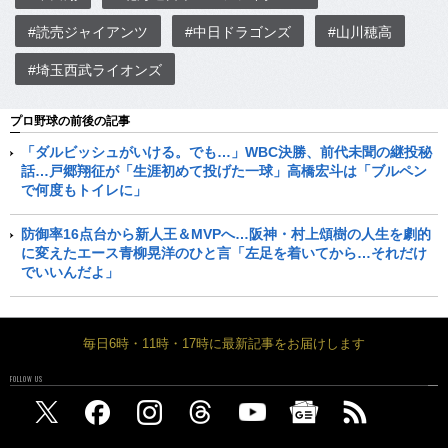
#読売ジャイアンツ
#中日ドラゴンズ
#山川穂高
#埼玉西武ライオンズ
プロ野球の前後の記事
「ダルビッシュがいける。でも…」WBC決勝、前代未聞の継投秘
話…戸郷翔征が「生涯初めて投げた一球」高橋宏斗は「ブルペン
で何度もトイレに」
防御率16点台から新人王＆MVPへ…阪神・村上頌樹の人生を劇的
に変えたエース青柳晃洋のひと言「左足を着いてから…それだけ
でいいんだよ」
毎日6時・11時・17時に最新記事をお届けします
FOLLOW US