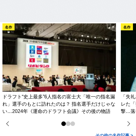
名作
名作
ドラフト“史上最多”6人指名の富士大「唯一の指名漏
「失礼
れ」選手のもとに訪れたのは？ 指名選手だけじゃな
レた「
い…2024年《運命のドラフト会議》その後の物語
撃…落
その他の名作記事 >