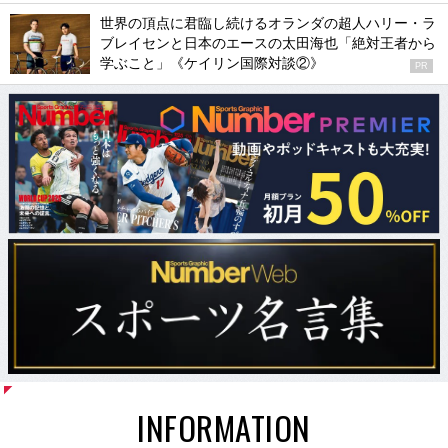
世界の頂点に君臨し続けるオランダの超人ハリー・ラ
ブレイセンと日本のエースの太田海也「絶対王者から
学ぶこと」《ケイリン国際対談②》
PR
INFORMATION