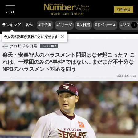
有料会員
毎日6時・11時・17時更新
ランキング
名作
#甲子園
#Jリーグ
#八村塁
#ドジャース
#ソフトバ
〉
×
今人気の記事が競技ごとに探せます
野球
プロ野球
プロ野球亭日乗
BACK NUMBER
楽天・安楽智大のハラスメント問題はなぜ起こった？ こ
れは、一球団のみの“事件”ではない…まだまだ不十分な
NPBのハラスメント対応を問う
2023/12/07 17:52