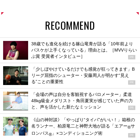
RECOMMEND
38歳でも進化を続ける篠山竜青が語る「10年前より
バスケが上手くなっている」理由とは。［MVVりらい
ぶ賞 受賞者インタビュー］
PR
「少しぼやけているだけでも感覚が狂ってきます」B
リーグ屈指のシューター・安藤周人が明かす“見え
る”ことの重要性
PR
「会場の声は自分を客観視するバロメーター」柔道
48kg級金メダリスト・角田夏実が感じていた声の力
と、声を活かした新たなミッション
PR
《山の神対談》「やっぱり“タイパ”がいい！」箱根の
名ランナー、柏原竜二と神野大地が語る「エアー
サ
®
ロンパス
」×コンディショニング術
®
PR