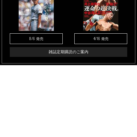
8/6
4/16
発売
発売
雑誌定期購読のご案内