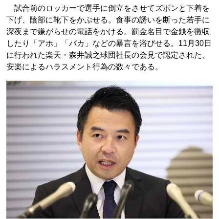
試合前のロッカーで選手に倒立をさせてズボンと下着を
下げ、陰部に靴下をかぶせる。食事の誘いを断った若手に
深夜まで嫌がらせの電話をかける。罰金名目で金銭を徴収
したり「アホ」「バカ」などの暴言を浴びせる。11月30日
に行われた楽天・森井誠之球団社長の会見で認定された、
安楽によるハラスメント行為の数々である。