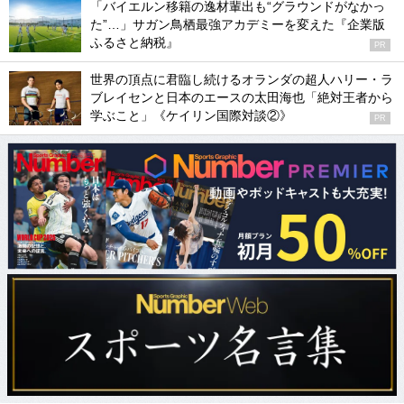
「バイエルン移籍の逸材輩出も“グラウンドがなかっ
た”…」サガン鳥栖最強アカデミーを変えた『企業版
ふるさと納税』
PR
世界の頂点に君臨し続けるオランダの超人ハリー・ラ
ブレイセンと日本のエースの太田海也「絶対王者から
学ぶこと」《ケイリン国際対談②》
PR