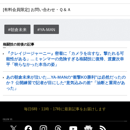
[有料会員限定] お問い合わせ・Ｑ＆Ａ
#朝倉未来
#YA-MAN
格闘技の前後の記事
『クレイジージャーニー』密着に「カメラを出すな。撃たれる可
能性がある」…ミャンマーの危険すぎる格闘技に復帰、渡慶次幸
平「映らなかった本当の姿」
あの朝倉未来が泣いた…YA-MANの“衝撃KO勝利”は必然だったの
か？ 公開練習で記者が目にした“意気込みの差”「油断と重荷があ
った」
毎日6時・11時・17時に最新記事をお届けします
FOLLOW US