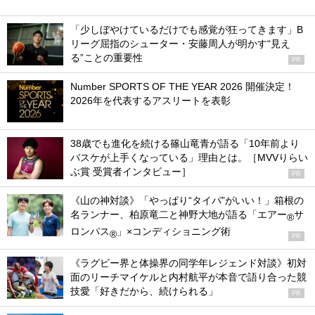
「少しぼやけているだけでも感覚が狂ってきます」B
リーグ屈指のシューター・安藤周人が明かす“見え
る”ことの重要性
PR
Number SPORTS OF THE YEAR 2026 開催決定！
2026年を代表するアスリートを表彰
38歳でも進化を続ける篠山竜青が語る「10年前より
バスケが上手くなっている」理由とは。［MVVりらい
ぶ賞 受賞者インタビュー］
PR
《山の神対談》「やっぱり“タイパ”がいい！」箱根の
名ランナー、柏原竜二と神野大地が語る「エアー
サ
®
ロンパス
」×コンディショニング術
®
PR
《ラグビー界と体操界の同学年レジェンド対談》初対
面のリーチマイケルと内村航平が本音で語り合った競
技愛「好きだから、続けられる」
PR