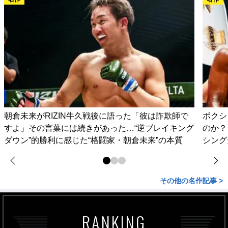
朝倉未来がRIZIN牛久戦後に語った「彼は詐欺師で
ボクシ
すよ」その言葉には続きがあった…“逆ブレイキング
のか？
ダウン”的勝利に感じた“格闘家・朝倉未来”の本質
シング
その他の名作記事 >
RANKING