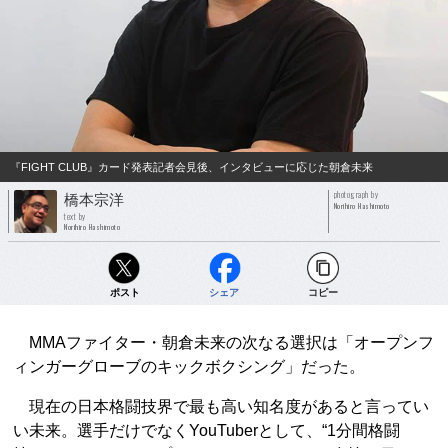
『FIGHT CLUB』カード発表記者会見後、インタビューに応じた朝倉未来
photograph by
橋本宗洋
Norihiro Hashimoto
text by
Norihiro Hashimoto
ポスト
シェア
コピー
MMAファイター・朝倉未来の次なる選択は「オープンフ
ィンガーグローブのキックボクシング」だった。
現在の日本格闘技界で最も高い知名度があると言ってい
い未来。選手だけでなくYouTuberとして、“1分間格闘