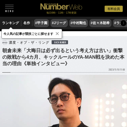
有料会員
毎日6時・11時・17時更新
ランキング
名作
#甲子園
#Jリーグ
#中村剛也
#佐々木朗希
#ラグ
〉
×
今人気の記事が競技ごとに探せます
格闘技
その他
濃度・オブ・ザ・リング
BACK NUMBER
朝倉未来「大晦日は必ず出るという考え方は古い」衝撃
の敗戦から4カ月、キックルールのYA-MAN戦を決めた本
当の理由《単独インタビュー》
2023/11/18 11:00