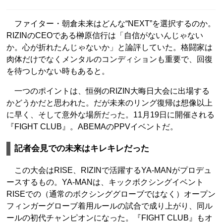
ファイター・朝倉未来はどんな“NEXT”を選択するのか。
RIZINのCEOである榊原信行は「自信がないんじゃない
か。心が折れたんじゃないか」と論評していた。格闘家は
肉体だけでなくメンタルのコンディションも重要で、回復
を待つしかない時もあると。
一つのポイントは、恒例のRIZIN大晦日大会に出場する
かどうかだと思われた。だが未来のリング復帰は想像以上
に早く、そして意外な場所だった。11月19日に開催される
『FIGHT CLUB』。ABEMAのPPVイベントだ。
記者会見での未来はキレキレだった
この大会はRISE、RIZINで活躍するYA-MANがプロデュ
ースするもの。YA-MANは、キックボクシングイベント
RISEでの（通常のボクシンググローブではなく）オープン
フィンガーグローブ着用ルールの試合で成り上がり、同ル
ールの初代チャンピオンになった。『FIGHT CLUB』もオ