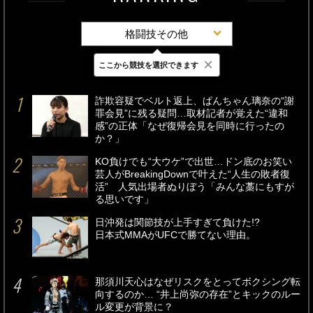
格闘技その他
×
ここから競技を選択できます
最新
24時間
週間
詐欺容疑でベルト返上、ぱんちゃん璃奈の“謝
罪会見”に残る疑問…取材記者が覚えた“違和
感”の正体「なぜ復帰会見を同時に行ったの
か？」
KO負けでも“大ウケ”で出世…ドン底のお笑い
芸人がBreakingDownで叶えた“人生の敗者復
活” 人気出場者ぬりぼう「みんな藁にもすが
る思いです」
日沖発は関節技が上手すぎて負けた!?
日本式MMAがUFCで勝てない理由。
那須川天心はなぜリスクをとってボクシング転
向するのか… “井上尚弥の存在”とキックのルー
ル変更が背景に？