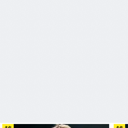
名作
名作