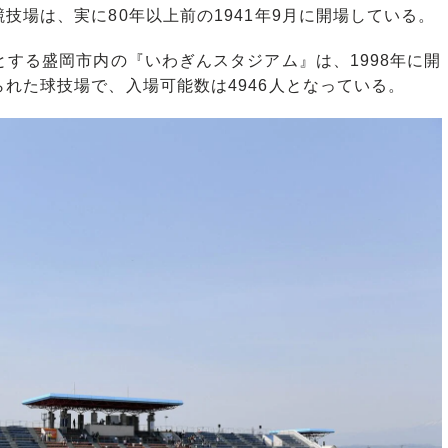
技場は、実に80年以上前の1941年9月に開場している。
する盛岡市内の『いわぎんスタジアム』は、1998年に開
れた球技場で、入場可能数は4946人となっている。