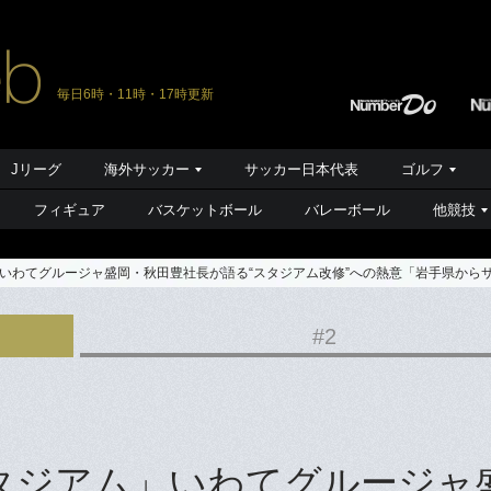
毎日6時・11時・17時更新
Jリーグ
海外サッカー
サッカー日本代表
ゴルフ
フィギュア
バスケットボール
バレーボール
他競技
いわてグルージャ盛岡・秋田豊社長が語る“スタジアム改修”への熱意「岩手県から
#2
タジアム」いわてグルージャ