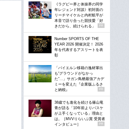
《ラグビー界と体操界の同学
年レジェンド対談》初対面の
リーチマイケルと内村航平が
本音で語り合った競技愛「好
きだから、続けられる」
PR
Number SPORTS OF THE
YEAR 2026 開催決定！ 2026
年を代表するアスリートを表
彰
「バイエルン移籍の逸材輩出
も“グラウンドがなかっ
た”…」サガン鳥栖最強アカデ
ミーを変えた『企業版ふるさ
と納税』
PR
38歳でも進化を続ける篠山竜
青が語る「10年前よりバスケ
が上手くなっている」理由と
は。［MVVりらいぶ賞 受賞者
インタビュー］
PR