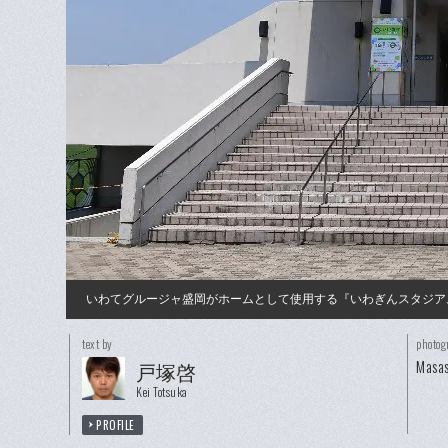
いわてグルージャ盛岡がホームとして使用する『いわぎんスタジア
text by
photog
Masas
戸塚啓
Kei Totsuka
PROFILE