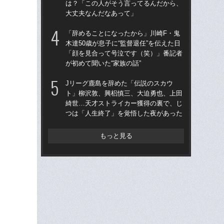
は？「この人がそう言ってるんだから、
て…
大丈夫なんだなあって」
に
「辞めることになったから」川崎F・鬼
“フ
木達50歳が息子に“監督退任”を伝えた日
（2
「顔を見合って号泣です（笑）」番記者
は
が初めて聞いた“家族の話”
大
Jリーグ鹿島を辞めた「伝説のスカウ
「
ト」柳沢敦、興梠慎三、大迫勇也、上田
の
綺世…天才ストライカー獲得の裏で、じ
答え
つは「人生終了」を覚悟した夜があった
た
もっと見る