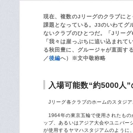
現在、複数のJリーグのクラブに
課題となっている。J3のいわてグ
ないクラブのひとつだ。「Jリーグ
「我々は崖っぷちに追い込まれて
る秋田豊に、グルージャが直面する
／
後編
へ）※文中敬称略
入場可能数“約5000
Jリーグ各クラブのホームのスタジア
1964年の東京五輪で使用されたものか
ップ、あるいはアジア大会やユニバー
が使用するヤマハスタジアムのように、