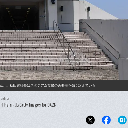
ム』。秋田豊社長はスタジアム改修の必要性を強く訴えている
raph by
hi Hara - JL/Getty Images for DAZN