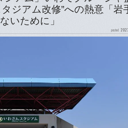
スタジアム改修”への熱意「岩
さないために」
2023
posted