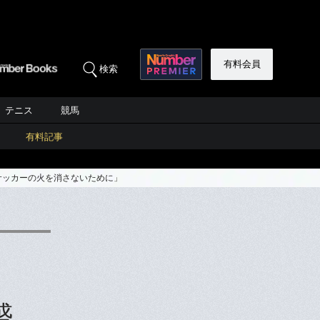
有料会員
検索
テニス
競馬
有料記事
サッカーの火を消さないために」
盛