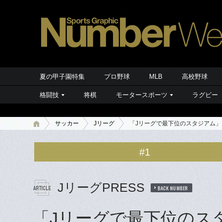
夏の甲子園特集
プロ野球
MLB
高校野球
格闘技
将棋
モータースポーツ
ラグビー
サッカー
Jリーグ
「Jリーグで最下位のスタジアム」
#1
JリーグPRESS
BACK NUMBER
「Jリーグで最下位のス