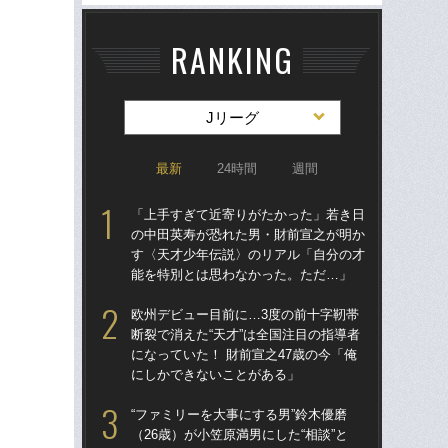
RANKING
Jリーグ
最新
24時間
週間
「上手すぎて近寄りがたかった」若き日
「
の中田英寿が恐れた男・財前宣之が明か
の
す〈天才少年伝説〉のリアル「自分の才
す
能を特別とは思わなかった。ただ…」
能
欧州デビュー目前に…3度の前十字靭帯
欧
断裂で消えた“天才”は全国注目の指導者
断裂
になっていた！ 財前宣之47歳の今「俺
にな
にしかできないことがある」
に
“ファミリーを大事にする男”鈴木優磨
「
（26歳）が小笠原満男にした“相談”と
優