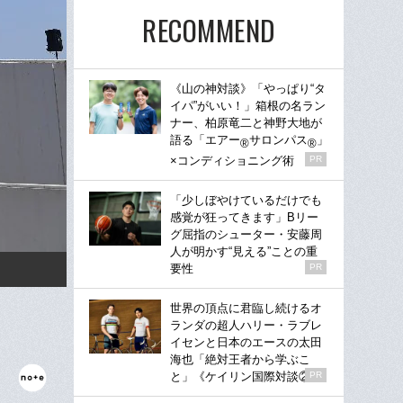
RECOMMEND
《山の神対談》「やっぱり“タ
イパ”がいい！」箱根の名ラン
ナー、柏原竜二と神野大地が
語る「エアー
サロンパス
」
®
®
×コンディショニング術
PR
「少しぼやけているだけでも
感覚が狂ってきます」Bリー
グ屈指のシューター・安藤周
人が明かす“見える”ことの重
要性
PR
世界の頂点に君臨し続けるオ
ランダの超人ハリー・ラブレ
イセンと日本のエースの太田
海也「絶対王者から学ぶこ
と」《ケイリン国際対談②》
PR