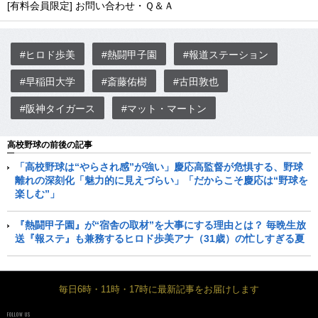
[有料会員限定] お問い合わせ・Ｑ＆Ａ
#ヒロド歩美
#熱闘甲子園
#報道ステーション
#早稲田大学
#斎藤佑樹
#古田敦也
#阪神タイガース
#マット・マートン
高校野球の前後の記事
「高校野球は“やらされ感”が強い」慶応高監督が危惧する、野球
離れの深刻化「魅力的に見えづらい」「だからこそ慶応は“野球を
楽しむ”」
『熱闘甲子園』が“宿舎の取材”を大事にする理由とは？ 毎晩生放
送『報ステ』も兼務するヒロド歩美アナ（31歳）の忙しすぎる夏
毎日6時・11時・17時に最新記事をお届けします
FOLLOW US