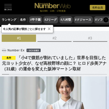
有料会員
毎日6時・11時・17時更新
ランキング
名作
#甲子園
#Jリーグ
#八村塁
#ドジャース
#ソフトバ
〉
×
今人気の記事が競技ごとに探せます
野球
高校野球
#1
#2
#3
Number Ex
BACK NUMBER
「小4で腹筋が割れていました」世界を目指した
名作
元ヨット少女が、なぜ高校野球の顔に？ ヒロド歩美アナ
（31歳）の運命を変えた阪神マートン取材