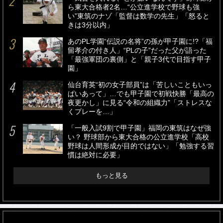
ら東大合格者2名…“公立進学校で野球も強
い”東筑のナゾ「監督は数学の先生」「怒ると
きは3分以内」
あのPL学園“伝説の名将”の孫が甲子園に!?「福
留孝介の付き人」“PLの子”だった父が語った
「最強軍団の裏側」と「親子3代で目指す甲子
園」
仙台育英“初の女子部員”は「苦しいこともいっ
ぱいあって」…でも甲子園で初戦快勝「最高の
夜更かし」に見る“令和の組織力”「ストレスな
くプレーを…」
「一般入試9割で甲子園」福岡の東筑はなぜ強
い？ 野球部から東大合格の公立進学校「高校
野球は人間形成が目的ではない」「勉強する習
慣は絶対に必要」
もっと見る