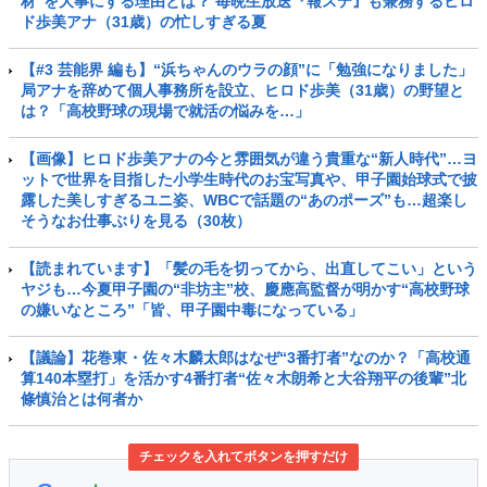
材”を大事にする理由とは？ 毎晩生放送『報ステ』も兼務するヒロ
ド歩美アナ（31歳）の忙しすぎる夏
【#3 芸能界 編も】“浜ちゃんのウラの顔”に「勉強になりました」
局アナを辞めて個人事務所を設立、ヒロド歩美（31歳）の野望と
は？「高校野球の現場で就活の悩みを…」
【画像】ヒロド歩美アナの今と雰囲気が違う貴重な“新人時代”…ヨ
ットで世界を目指した小学生時代のお宝写真や、甲子園始球式で披
露した美しすぎるユニ姿、WBCで話題の“あのポーズ”も…超楽し
そうなお仕事ぶりを見る（30枚）
【読まれています】「髪の毛を切ってから、出直してこい」という
ヤジも…今夏甲子園の“非坊主”校、慶應高監督が明かす“高校野球
の嫌いなところ”「皆、甲子園中毒になっている」
【議論】花巻東・佐々木麟太郎はなぜ“3番打者”なのか？「高校通
算140本塁打」を活かす4番打者“佐々木朗希と大谷翔平の後輩”北
條慎治とは何者か
チェックを入れてボタンを押すだけ