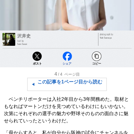
photograph by
沢井史
Yuki Suenaga
text by
Fumi Sawai
ポスト
シェア
コピー
4
/4
ページ目
この記事を1ページ目から読む
ベンチリポーターは入社2年目から3年間務めた。取材と
もなればマートンだけを見つめているわけにもいかない。
次第にそれぞれの選手の魅力や野球そのものの面白さに魅
せられていったというわけだ。
「母からすると、私が自分から阪神の試合にチャンネルを