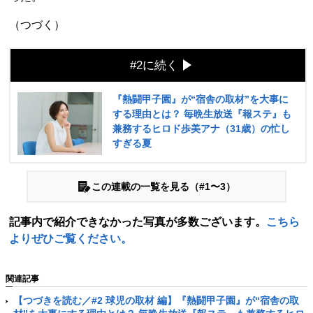
（つづく）
#2に続く
『熱闘甲子園』が“宿舎の取材”を大事に
する理由とは？ 毎晩生放送『報ステ』も
兼務するヒロド歩美アナ（31歳）の忙し
すぎる夏
この連載の一覧を見る（#1〜3）
記事内で紹介できなかった写真が多数ございます。
こちら
よりぜひご覧ください。
関連記事
【つづきを読む／#2 球児の取材 編】『熱闘甲子園』が“宿舎の取