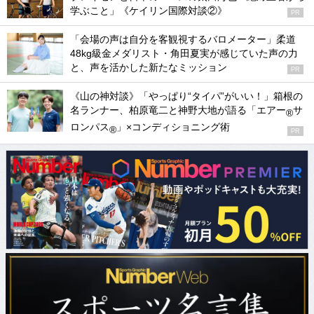
学ぶこと」《ケイリン国際対談②》
PR
「会場の声は自分を客観視するバロメーター」柔道
48kg級金メダリスト・角田夏実が感じていた声の力
と、声を活かした新たなミッション
PR
《山の神対談》「やっぱり“タイパ”がいい！」箱根の
名ランナー、柏原竜二と神野大地が語る「エアー
サ
®
ロンパス
」×コンディショニング術
®
PR