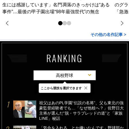
生には感謝しています」名門凋落のきっかけは“ある
のグラ
事件”…最後の甲子園出場“98年最強世代”の無念
「急激
その他の名作記事 >
RANKING
高校野球
×
ここから競技を選択できます
最新
24時間
週間
祖父はあのPL学園“伝説の名将”、父も東北の強
豪監督経験者でも…「なぜ他校へ？」佐野日大
主将が選んだ“脱・サラブレッドの道”と「家族
LINE」秘話
「気合を入れる、とか嫌いなんです」野球部か