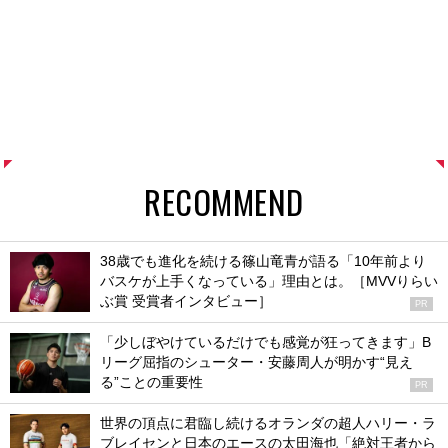
RECOMMEND
38歳でも進化を続ける篠山竜青が語る「10年前より
バスケが上手くなっている」理由とは。［MVVりらい
ぶ賞 受賞者インタビュー］
PR
「少しぼやけているだけでも感覚が狂ってきます」B
リーグ屈指のシューター・安藤周人が明かす“見え
る”ことの重要性
PR
世界の頂点に君臨し続けるオランダの超人ハリー・ラ
ブレイセンと日本のエースの太田海也「絶対王者から