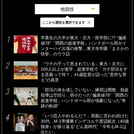
他競技
×
ここから競技を選択できます
最新
24時間
週間
卒業生の大半が東大・京大・医学部に!? “偏差
値78”「関西の超進学校」ハンドボール部がイ
ンターハイ出場の衝撃…東大寺学園「まさかの
快挙」のウラ話
「ウチの子って恵まれている」東大・京大に
100人以上が進学…超進学校で「ガチ部活をす
る意義って何？」41歳監督が語った“意外な答
え”の真意
「部活の体を成していない」練習は閑散、熱血
指導は空回り…弱小だった“偏差値78”「関西の
超進学校」ハンドボール部が強豪になった“奇
跡の軌跡”
「いつ芸人やめるんだ？」両親に言われ続けた
30代…M-1準優勝ドンデコルテ渡辺銀次（40歳
独身）が振り返る“どん底時代”「今年もM-1は
出たい」