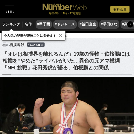
有料会員
毎日6時・11時・17時更新
ランキング
名作
#甲子園
#ドジャース
#益田直也
#早田ひな
#高木
〉
×
今人気の記事が競技ごとに探せます
格闘技
相撲
アメリカンフットボール
相撲春秋
BACK NUMBER
「オレは相撲界を離れるんだ」19歳の怪物・伯桜鵬には
相撲を“やめた”ライバルがいた…異色の元アマ横綱
「NFL挑戦」花田秀虎が語る、伯桜鵬との関係