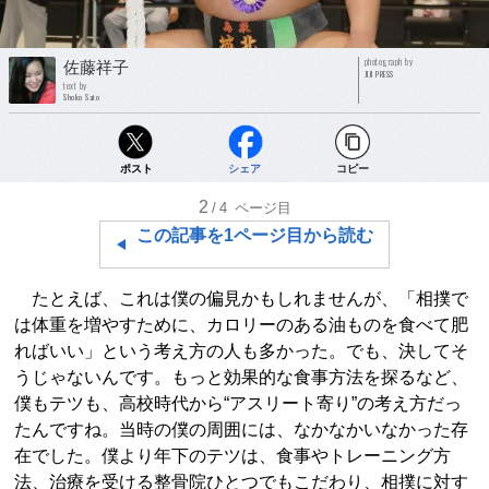
photograph by
佐藤祥子
JIJI PRESS
text by
Shoko Sato
ポスト
シェア
コピー
2
/4
ページ目
この記事を1ページ目から読む
たとえば、これは僕の偏見かもしれませんが、「相撲で
は体重を増やすために、カロリーのある油ものを食べて肥
ればいい」という考え方の人も多かった。でも、決してそ
うじゃないんです。もっと効果的な食事方法を探るなど、
僕もテツも、高校時代から“アスリート寄り”の考え方だっ
たんですね。当時の僕の周囲には、なかなかいなかった存
在でした。僕より年下のテツは、食事やトレーニング方
法、治療を受ける整骨院ひとつでもこだわり、相撲に対す