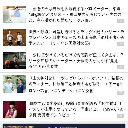
「会場の声は自分を客観視するバロメーター」柔道
48kg級金メダリスト・角田夏実が感じていた声の力
と、声を活かした新たなミッション
PR
世界の頂点に君臨し続けるオランダの超人ハリー・ラ
ブレイセンと日本のエースの太田海也「絶対王者から
学ぶこと」《ケイリン国際対談②》
PR
「少しぼやけているだけでも感覚が狂ってきます」B
リーグ屈指のシューター・安藤周人が明かす“見え
る”ことの重要性
PR
《山の神対談》「やっぱり“タイパ”がいい！」箱根の
名ランナー、柏原竜二と神野大地が語る「エアー
サ
®
ロンパス
」×コンディショニング術
®
PR
38歳でも進化を続ける篠山竜青が語る「10年前より
バスケが上手くなっている」理由とは。［MVVりらい
ぶ賞 受賞者インタビュー］
PR