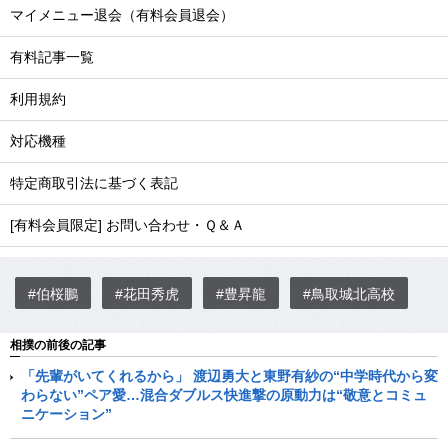
マイメニュー退会（有料会員退会）
有料記事一覧
利用規約
対応機種
特定商取引法に基づく表記
[有料会員限定] お問い合わせ・Ｑ＆Ａ
#伯桜鵬
#花田秀虎
#豊昇龍
#鳥取城北高校
相撲の前後の記事
「先輩がいてくれるから」 渡辺勇大と東野有紗の“中学時代から変
わらない”ペア愛…混合ダブルス快進撃の原動力は“敬意とコミュ
ニケーション”