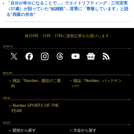
「自分が幸せになることで…」ウエイトリフティング・三宅宏実
（37歳）が語っていた“結婚観”…背景に「尊敬しています」と語
る“両親の存在”
毎日6時・11時・17時に最新記事をお届けします
FOLLOW US
MAGAZINE
雑誌『Number』購読のご案
雑誌『Number』バックナン
内
バー
SPECIAL
Number SPORTS OF THE
YEAR
ARCHIVE
競技から探す
大会から探す