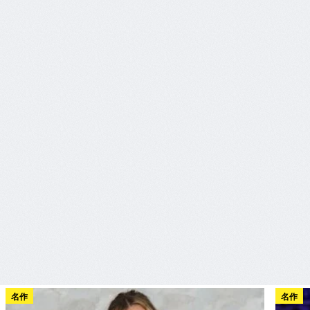
名作
名作