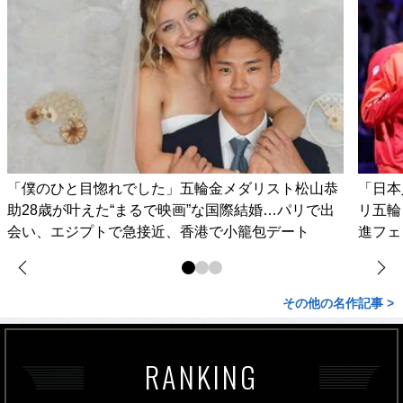
「僕のひと目惚れでした」五輪金メダリスト松山恭
「日本
助28歳が叶えた“まるで映画”な国際結婚…パリで出
リ五輪
会い、エジプトで急接近、香港で小籠包デート
進フェ
その他の名作記事 >
RANKING