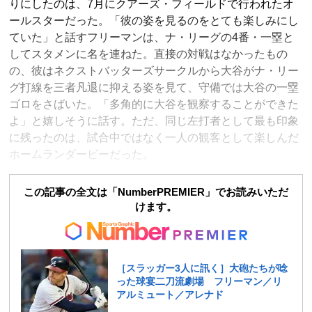
りにしたのは、7月にクアーズ・フィールドで行われたオ
ールスターだった。「彼の姿を見るのをとても楽しみにし
ていた」と話すフリーマンは、ナ・リーグの4番・一塁と
してスタメンに名を連ねた。直接の対戦はなかったもの
の、彼はネクストバッターズサークルから大谷がナ・リー
グ打線を三者凡退に抑える姿を見て、守備では大谷の一塁
ゴロをさばいた。「多角的に大谷を観察することができた
よ」と嬉しそうに話す。ただ、同じ左打者として最も印象
に残ったのは、試合中ではなく一人の観客として楽しんだ
ホームランダービーだった。
この記事の全文は「NumberPREMIER」でお読みいただ
けます。
［スラッガー3人に訊く］大砲たちが唸
った球宴二刀流劇場 フリーマン／リ
アルミュート／アレナド