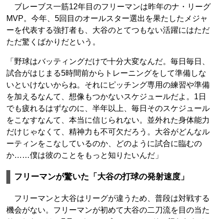
ブレーブス一筋12年目のフリーマンは昨年のナ・リーグ
MVP。今年、5回目のオールスター選出を果たしたメジャ
ーを代表する強打者も、大谷のとてつもない活躍にはただ
ただ驚くばかりだという。
「野球はバッティングだけで十分大変なんだ。毎日毎日、
試合がはじまる5時間前からトレーニングをして準備しな
いといけないからね。それにピッチング専用の練習や準備
を加えるなんて、想像もつかないスケジュールだよ。1日
でも疲れるはずなのに、半年以上、毎日そのスケジュール
をこなすなんて、本当に信じられない。並外れた身体能力
だけじゃなくて、精神力も不可欠だろう。大谷がどんなル
ーティンをこなしているのか、どのように試合に臨むの
か……僕は彼のことをもっと知りたいんだ」
フリーマンが驚いた「大谷の打球の発射速度」
フリーマンと大谷はリーグが違うため、普段は対戦する
機会がない。フリーマンが初めて大谷の二刀流を目の当た