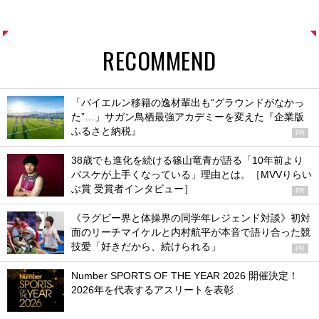
RECOMMEND
「バイエルン移籍の逸材輩出も“グラウンドがなかっ
た”…」サガン鳥栖最強アカデミーを変えた『企業版
ふるさと納税』
PR
38歳でも進化を続ける篠山竜青が語る「10年前より
バスケが上手くなっている」理由とは。［MVVりらい
ぶ賞 受賞者インタビュー］
PR
《ラグビー界と体操界の同学年レジェンド対談》初対
面のリーチマイケルと内村航平が本音で語り合った競
技愛「好きだから、続けられる」
PR
Number SPORTS OF THE YEAR 2026 開催決定！
2026年を代表するアスリートを表彰