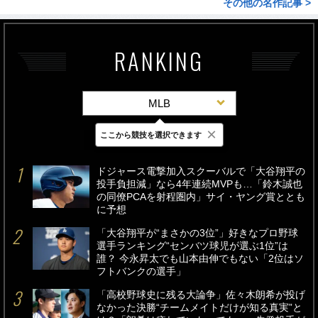
その他の名作記事 >
RANKING
MLB
×
ここから競技を選択できます
最新
24時間
週間
ドジャース電撃加入スクーバルで「大谷翔平の
投手負担減」なら4年連続MVPも…「鈴木誠也
の同僚PCAを射程圏内」サイ・ヤング賞ととも
に予想
「大谷翔平が“まさかの3位”」好きなプロ野球
選手ランキング“センバツ球児が選ぶ1位”は
誰？ 今永昇太でも山本由伸でもない「2位はソ
フトバンクの選手」
「高校野球史に残る大論争」佐々木朗希が投げ
なかった決勝“チームメイトだけが知る真実”と