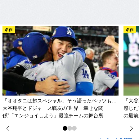
名作
名作
「オオタニは超スペシャル」そう語ったベッツも…
「大谷
大谷翔平とドジャース戦友の“世界一幸せな関
感じた
係”「エンジョイしよう」最強チームの舞台裏
の最前