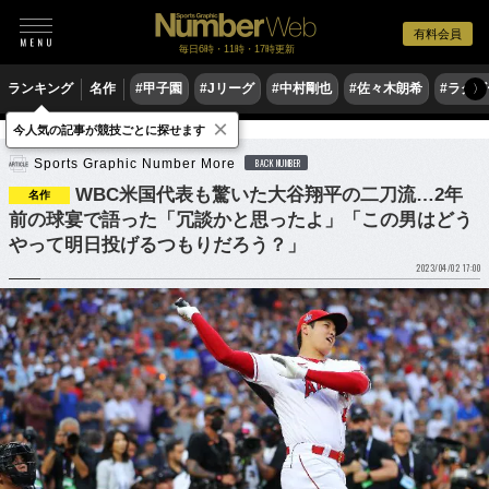
有料会員
毎日6時・11時・17時更新
ランキング
名作
#甲子園
#Jリーグ
#中村剛也
#佐々木朗希
#ラグ
〉
×
今人気の記事が競技ごとに探せます
野球
MLB
Sports Graphic Number More
BACK NUMBER
WBC米国代表も驚いた大谷翔平の二刀流…2年
名作
前の球宴で語った「冗談かと思ったよ」「この男はどう
やって明日投げるつもりだろう？」
2023/04/02 17:00