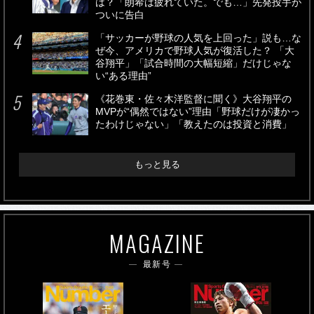
は？「朗希は疲れていた。でも…」先発投手が
ついに告白
「サッカーが野球の人気を上回った」説も…な
ぜ今、アメリカで野球人気が復活した？ 「大
谷翔平」「試合時間の大幅短縮」だけじゃな
い“ある理由”
《花巻東・佐々木洋監督に聞く》大谷翔平の
MVPが“偶然ではない”理由「野球だけが凄かっ
たわけじゃない」「教えたのは投資と消費」
もっと見る
MAGAZINE
最新号