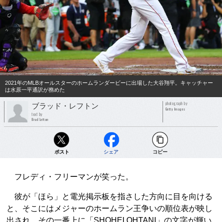
2021年のMLBオールスターのホームランダービーに出場した大谷翔平。キャッチャー
は水原一平通訳が務めた
photograph by
ブラッド・レフトン
Getty Images
text by
Brad Lefton
ポスト
シェア
コピー
フレディ・フリーマンが笑った。
彼が「ほら」と電光掲示板を指さした方向に目を向ける
と、そこにはメジャーのホームラン王争いの順位表が映し
出され、その一番上に「SHOHEI OHTANI」の文字が輝い