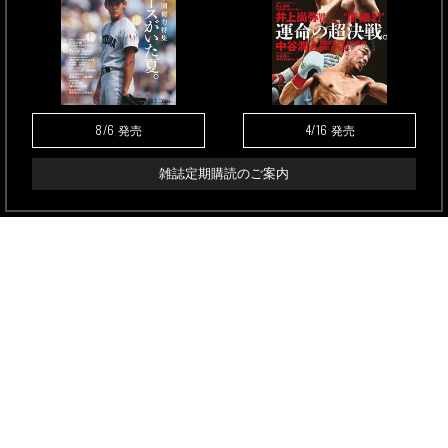
8/6
4/16
発売
発売
雑誌定期購読のご案内