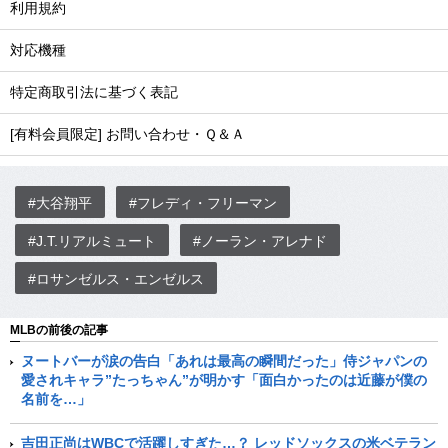
利用規約
対応機種
特定商取引法に基づく表記
[有料会員限定] お問い合わせ・Ｑ＆Ａ
#大谷翔平
#フレディ・フリーマン
#J.T.リアルミュート
#ノーラン・アレナド
#ロサンゼルス・エンゼルス
MLBの前後の記事
ヌートバーが涙の告白「あれは最高の瞬間だった」侍ジャパンの
愛されキャラ”たっちゃん”が明かす「面白かったのは近藤が僕の
名前を…」
吉田正尚はWBCで活躍しすぎた…？ レッドソックスの米ベテラン