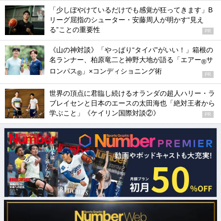
「少しぼやけているだけでも感覚が狂ってきます」B
リーグ屈指のシューター・安藤周人が明かす“見え
る”ことの重要性
PR
《山の神対談》「やっぱり“タイパ”がいい！」箱根の
名ランナー、柏原竜二と神野大地が語る「エアー
サ
®
ロンパス
」×コンディショニング術
®
PR
世界の頂点に君臨し続けるオランダの超人ハリー・ラ
ブレイセンと日本のエースの太田海也「絶対王者から
学ぶこと」《ケイリン国際対談②》
PR