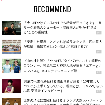
RECOMMEND
「少しぼやけているだけでも感覚が狂ってきます」B
リーグ屈指のシューター・安藤周人が明かす“見え
る”ことの重要性
PR
「安定した場所にとどまれば成長は止まる」西内悠人
が故郷・高知で次世代へ伝えた“挑戦する力”
PR
《山の神対談》「やっぱり“タイパ”がいい！」箱根の
名ランナー、柏原竜二と神野大地が語る「エアー
サ
®
ロンパス
」×コンディショニング術
®
PR
38歳でも進化を続ける篠山竜青が語る「10年前より
バスケが上手くなっている」理由とは。［MVVりらい
ぶ賞 受賞者インタビュー］
PR
世界の頂点に君臨し続けるオランダの超人ハリー・ラ