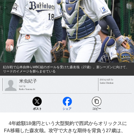
紅白戦で山本由伸らWBC組のボールを受けた森友哉（27歳）。新シーズンに向けて、
リードのイメージを膨らませている
photograph by
米虫紀子
Sankei Shimbun
text by
Noriko Yonemushi
ポスト
シェア
コピー
4年総額18億円という大型契約で西武からオリックスに
FA移籍した森友哉。攻守で大きな期待を背負う27歳は、