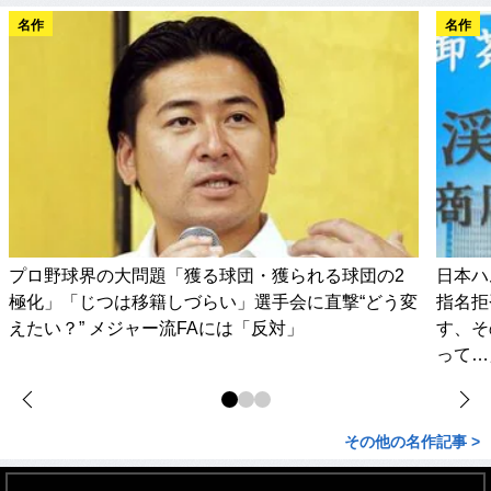
名作
名作
プロ野球界の大問題「獲る球団・獲られる球団の2
日本ハ
極化」「じつは移籍しづらい」選手会に直撃“どう変
指名拒
えたい？” メジャー流FAには「反対」
す、そ
って…
その他の名作記事 >