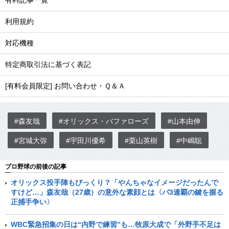
有料記事一覧
利用規約
対応機種
特定商取引法に基づく表記
[有料会員限定] お問い合わせ・Ｑ＆Ａ
#森友哉
#オリックス・バファローズ
#山本由伸
#宮城大弥
#宇田川優希
#栗山英樹
#中嶋聡
プロ野球の前後の記事
オリックス投手陣もびっくり？「やんちゃなイメージだったんで
すけど…」森友哉（27歳）の意外な素顔とは〈パ3連覇の鍵を握る
正捕手争い〉
WBC緊急招集の日は“内野で練習”も…牧原大成で「外野手不足は