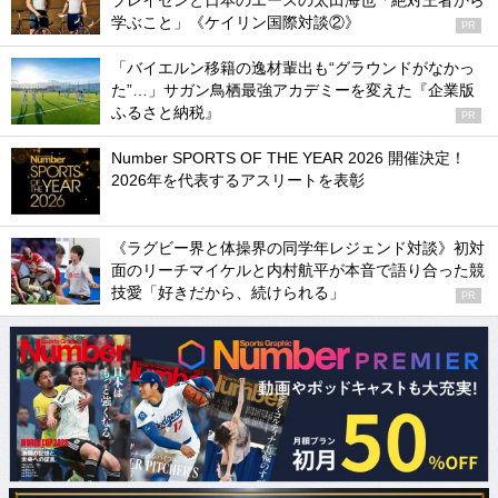
ブレイセンと日本のエースの太田海也「絶対王者から
学ぶこと」《ケイリン国際対談②》
PR
「バイエルン移籍の逸材輩出も“グラウンドがなかっ
た”…」サガン鳥栖最強アカデミーを変えた『企業版
ふるさと納税』
PR
Number SPORTS OF THE YEAR 2026 開催決定！
2026年を代表するアスリートを表彰
《ラグビー界と体操界の同学年レジェンド対談》初対
面のリーチマイケルと内村航平が本音で語り合った競
技愛「好きだから、続けられる」
PR