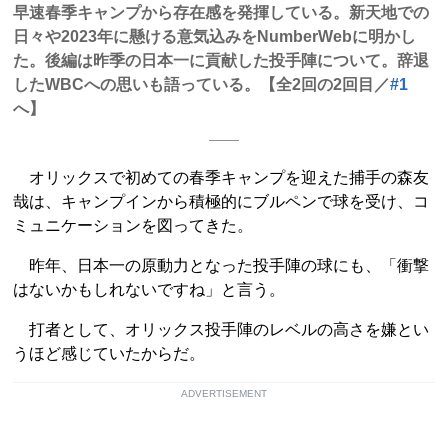
早速春季キャンプから存在感を発揮している。新天地での
日々や2023年に懸ける意気込みをNumberWebに明かし
た。後編は昨季の日本一に貢献した投手陣について。辞退
したWBCへの思いも語っている。【全2回の2回目／
#1
へ】
オリックスで初めての春季キャンプを迎えた捕手の森友
哉は、キャンプインから積極的にブルペンで球を受け、コ
ミュニケーションを図ってきた。
昨年、日本一の原動力となった投手陣の球にも、「衝撃
はないかもしれないですね」と言う。
打者として、オリックス投手陣のレベルの高さを嫌とい
うほど感じていたからだ。
ADVERTISEMENT