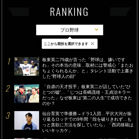
RANKING
プロ野球
×
ここから競技を選択できます
最新
24時間
週間
板東英二79歳が言った「野球は、嫌いです
わ」その本当の意味…取材には警戒心「またお
ちょくられるんか、と」タレント活動で上書き
した“野球人の顔”
「自虐の天才投手」板東英二が話していた“ひ
とつの嘘”…「じつは長嶋茂雄・王貞治キラー
だった」なぜ板東は“第二の人生”で成功できた
のか？
仙台育英で準優勝→ドラ1入団…平沢大河が振
り返るロッテでの9年間「殻を破りきれず…も
っと貪欲に方法を探していたら」「西武移籍は
いいキッカケ」