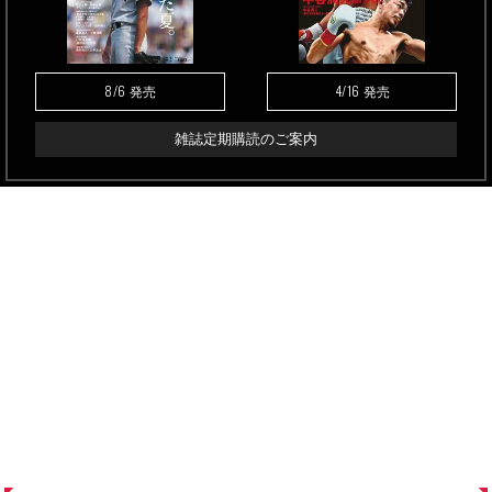
8/6
4/16
発売
発売
雑誌定期購読のご案内