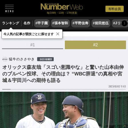
有料会員
毎日6時・11時・17時更新
ランキング
名作
#甲子園
#張本智和
#平野佳寿
#前田悠伍
#Jリーグ
〉
×
今人気の記事が競技ごとに探せます
野球
プロ野球
#1
#2
猛牛のささやき
BACK NUMBER
オリックス森友哉「スゴい意識やな」と驚いた山本由伸
のブルペン投球、その理由は？ “WBC辞退”の真相や宮
城＆宇田川への期待も語る
2023/03/02 11:03