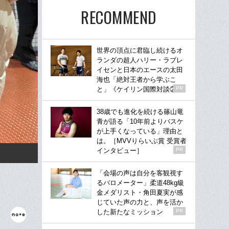
RECOMMEND
世界の頂点に君臨し続けるオ
ランダの超人ハリー・ラブレ
イセンと日本のエースの太田
海也「絶対王者から学ぶこ
と」《ケイリン国際対談②》
PR
38歳でも進化を続ける篠山竜
青が語る「10年前よりバスケ
が上手くなっている」理由と
は。［MVVりらいぶ賞 受賞者
インタビュー］
PR
「会場の声は自分を客観視す
るバロメーター」柔道48kg級
金メダリスト・角田夏実が感
じていた声の力と、声を活か
した新たなミッション
PR