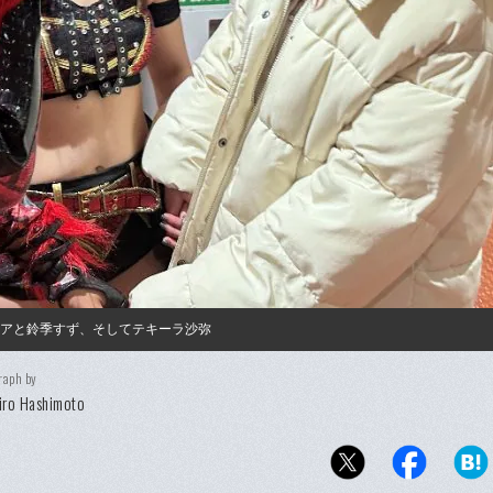
リアと鈴季すず、そしてテキーラ沙弥
raph by
iro Hashimoto