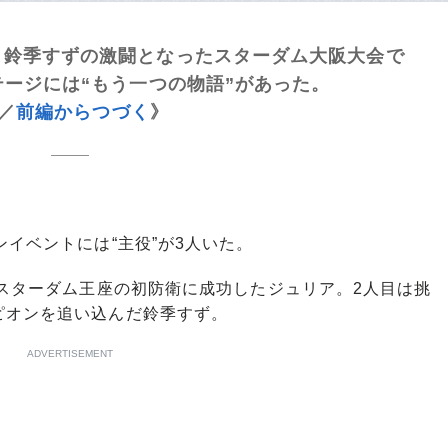
・鈴季すずの激闘となったスターダム大阪大会で
テージには“もう一つの物語”があった。
回／
前編からつづく
》
イベントには“主役”が3人いた。
スターダム王座の初防衛に成功したジュリア。2人目は挑
ピオンを追い込んだ鈴季すず。
ADVERTISEMENT