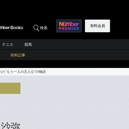
有料会員
検索
テニス
競馬
有料記事
た“もう一人の主人公”の物語
ラ沙弥