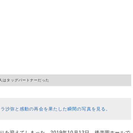
人はタッグパートナーだった
ーラ沙弥と感動の再会を果たした瞬間の写真を見る。
を迎えてしまった。2019年10月12日、後楽園ホールで
り中止となる。沙弥とジュリアは最後のタッグを組むこと
。
直後にジュリアがアイスリボン退団を発表。10月14日
参戦をアピールした。誰にも相談せず、1人で決めたこと
単にアイスリボンをやめてスターダムに移ったというだ
退する沙弥を見送ることなく出ていった。そこが、誰にと