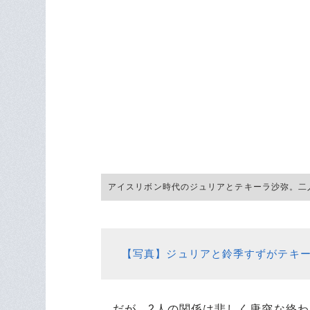
アイスリボン時代のジュリアとテキーラ沙弥。二
【写真】ジュリアと鈴季すずがテキ
だが、2人の関係は悲しく唐突な終わり
の沙弥の引退興行は、台風の接近によ
になっていたが、それは叶わなかった
そのまま2人が会うこともなくなった。
のスターダム後楽園大会に登場すると
だった。
業界は騒然。激怒するファンもいた。
けではなかったからだ。ジュリアは引
っても一番の“引っかかり”だった。