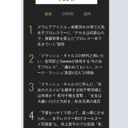
最新
24時間
週間
グラビアアイドル→体重26キロ増で人気
グラ
女子プロレスラーに「デカさは武器なの
女
で」後藤智香を変えた“プロレス一本で
で」
生きていく”覚悟
生き
「クラッシュ・ギャルズの時代と戦いた
「
い」彩羽匠とSareeeが体現する“今の女
られ
子プロレス”…「嫌われてもいい」スパ
ド写
ーク・ラッシュ“真逆の2人”の情熱
にと
「クラッシュ・ギャルズに学んだ」“全
「ク
女のスタイル”を継承する暁千華20歳と
女の
は何者か？ 長与千種を直撃…「全女は
は何
大嫌いだけど大好き」松永兄弟の遺言
大
「下着をハサミで切って、真っ裸にさせ
「上
られ…」女子レスラー初の“オールヌー
写真
ド写真集”も、井上貴子のプロ意識「私
ラ