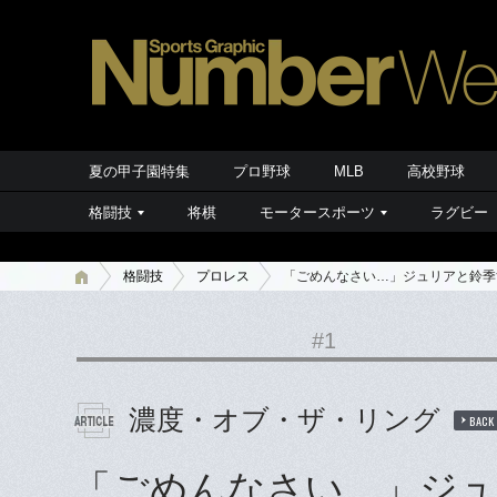
夏の甲子園特集
プロ野球
MLB
高校野球
格闘技
将棋
モータースポーツ
ラグビー
格闘技
プロレス
「ごめんなさい…」ジュリアと鈴季
#1
濃度・オブ・ザ・リング
BACK
「ごめんなさい…」ジュ