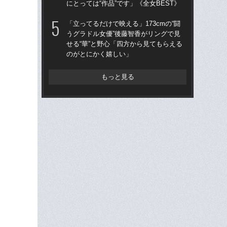
にとっては“作品”です」《全女BEST》
放っ
「立ってるだけで映える」173cmの“闘
「立
うグラドル女優”後藤智香がリングで見
うグ
せる“華”と野心「四方から見てもらえる
せる
のがとにかく嬉しい」
の
もっと見る