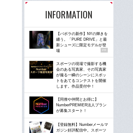
INFORMATION
【バボラの新作】NYの輝きを
纏う。「PURE DRIVE」と最
新シューズに限定モデルが登
場
PR
スポーツの現場で撮影する機
会のある写真家、その写真家
が撮る一瞬のシーンにスポッ
トをあてるコンテストを開催
します。作品受付中！
【同僚や仲間とお得に】
NumberPREMIER法人プラン
が募集スタート！
【登録無料】Numberメールマ
ガジン好評配信中。スポーツ