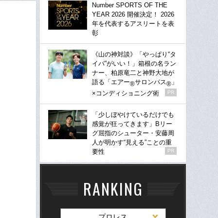
Number SPORTS OF THE
YEAR 2026 開催決定！ 2026
年を代表するアスリートを表
彰
《山の神対談》「やっぱり“タ
イパ”がいい！」箱根の名ラン
ナー、柏原竜二と神野大地が
語る「エアー
サロンパス
」
®
®
×コンディショニング術
PR
「少しぼやけているだけでも
感覚が狂ってきます」Bリー
グ屈指のシューター・安藤周
人が明かす“見える”ことの重
要性
PR
RANKING
プロレス