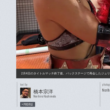
2月4日のタイトルマッチ終了後、バックステージで再会したジュ
text by
photog
Norih
橋本宗洋
Norihiro Hashimoto
PROFILE