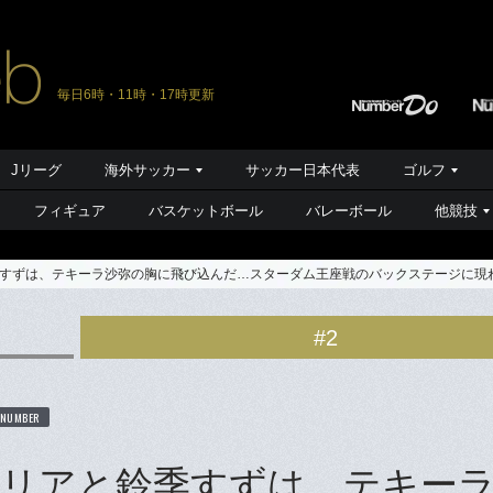
毎日6時・11時・17時更新
Jリーグ
海外サッカー
サッカー日本代表
ゴルフ
フィギュア
バスケットボール
バレーボール
他競技
すずは、テキーラ沙弥の胸に飛び込んだ…スターダム王座戦のバックステージに現れ
#2
 NUMBER
リアと鈴季すずは、テキー