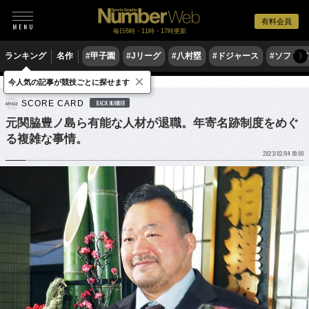
有料会員
毎日6時・11時・17時更新
ランキング
名作
#甲子園
#Jリーグ
#八村塁
#ドジャース
#ソフトバ
〉
×
今人気の記事が競技ごとに探せます
格闘技
相撲
SCORE CARD
BACK NUMBER
元関脇豊ノ島ら有能な人材が退職。年寄名跡制度をめぐ
る複雑な事情。
2023/02/04 09:00