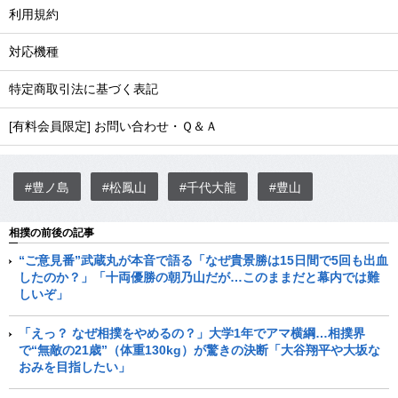
利用規約
対応機種
特定商取引法に基づく表記
[有料会員限定] お問い合わせ・Ｑ＆Ａ
#豊ノ島
#松鳳山
#千代大龍
#豊山
相撲の前後の記事
“ご意見番”武蔵丸が本音で語る「なぜ貴景勝は15日間で5回も出血
したのか？」「十両優勝の朝乃山だが…このままだと幕内では難
しいぞ」
「えっ？ なぜ相撲をやめるの？」大学1年でアマ横綱…相撲界
で“無敵の21歳”（体重130kg）が驚きの決断「大谷翔平や大坂な
おみを目指したい」