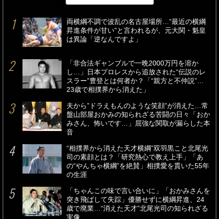
両横綱不調で波乱の名古屋場所…”最近の横綱
昇進条件が甘い”と言われるが、元大関・魁皇
は異論「逆なんですよ」
「非合法ギャンブルで一晩2000万円を溶か
し…」日本プロレスから追放された“伝説のレ
スラー”豊登とは何者か？「“親方と不仲説”…
23歳で相撲界から消えた」
夫から”ドラえもんのような笑顔”が消えた…常
盤山部屋おかみの知られざる苦闘の日々「おか
みさん、怖いです…」屈強な関取が漏らした本
音
“相撲界から消えた天才横綱”双羽黒こと北尾光
司の素顔とは？「研究熱心で教え上手」「あ
の“やんちゃ横綱”を絶賛」相撲愛を貫いた55年
の生涯
「ちゃんこの味で言い合いに」「おかみさんを
突き飛ばして失踪」優勝せずに横綱昇進、24
歳で廃業…“消えた天才”北尾光司の知られざる
実像