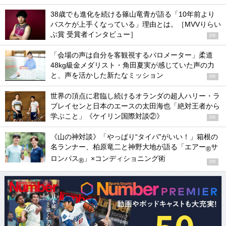
38歳でも進化を続ける篠山竜青が語る「10年前より
バスケが上手くなっている」理由とは。［MVVりらい
ぶ賞 受賞者インタビュー］
PR
「会場の声は自分を客観視するバロメーター」柔道
48kg級金メダリスト・角田夏実が感じていた声の力
と、声を活かした新たなミッション
PR
世界の頂点に君臨し続けるオランダの超人ハリー・ラ
ブレイセンと日本のエースの太田海也「絶対王者から
学ぶこと」《ケイリン国際対談②》
PR
《山の神対談》「やっぱり“タイパ”がいい！」箱根の
名ランナー、柏原竜二と神野大地が語る「エアー
サ
®
ロンパス
」×コンディショニング術
®
PR