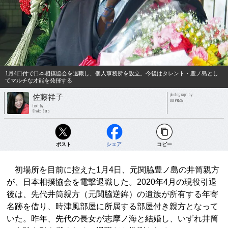
1月4日付で日本相撲協会を退職し、個人事務所を設立。今後はタレント・豊ノ島とし
てマルチな才能を発揮する
photograph by
佐藤祥子
JIJI PRESS
text by
Shoko Sato
ポスト
シェア
コピー
初場所を目前に控えた1月4日、元関脇豊ノ島の井筒親方
が、日本相撲協会を電撃退職した。2020年4月の現役引退
後は、先代井筒親方（元関脇逆鉾）の遺族が所有する年寄
名跡を借り、時津風部屋に所属する部屋付き親方となって
いた。昨年、先代の長女が志摩ノ海と結婚し、いずれ井筒