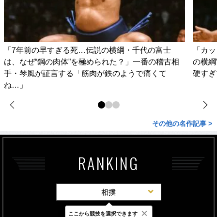
「7年前の早すぎる死…伝説の横綱・千代の富士
「カッ
は、なぜ“鋼の肉体”を極められた？」一番の稽古相
の横綱
手・琴風が証言する「筋肉が鉄のようで痛くて
硬すぎ
ね…」
その他の名作記事 >
RANKING
相撲
×
ここから競技を選択できます
最新
24時間
週間