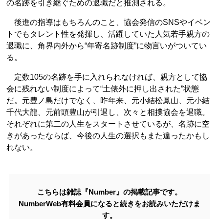
の名跡を引き継ぐための退職だと推測される。
後進の指導はもちろんのこと、協会発信のSNSやイベン
トでもタレント性を発揮し、活躍していた人気若手親方の
退職に、角界内外から“年寄名跡制度”に物言いがついてい
る。
定数105の名跡を手に入れられなければ、親方として協
会に残れない制度によって“土俵外に押し出された”状態
だ。元豊ノ島だけでなく、昨年来、元小結松鳳山、元小結
千代大龍、元前頭豊山が引退し、次々と相撲協会を退職。
それぞれに第二の人生をスタートさせているが、名跡に空
きがあったならば、今後の人生の選択もまた違ったかもし
れない。
こちらは雑誌『Number』の掲載記事です。
NumberWeb有料会員になると続きをお読みいただけま
す。