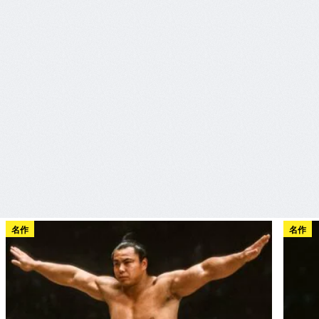
名作
名作