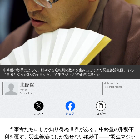
中終盤の妙手によって、鮮やかな逆転劇の数々を生み出してきた羽生善治九段。その
当事者となった3人の証言から、“羽生マジック”の正体に迫った
photograph by
北條聡
Tadashi Shirasawa
text by
Satoshi Hojo
ポスト
シェア
コピー
当事者たちにしか知り得ぬ世界がある。中終盤の形勢不
利を覆す、羽生善治にしか指せない絶妙手――“羽生マジッ