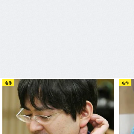
名作
名作