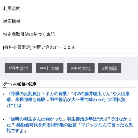
利用規約
対応機種
特定商取引法に基づく表記
[有料会員限定] お問い合わせ・Ｑ＆Ａ
#羽生善治
#中川大輔
#中村太地
#阿部隆
ゲームの前後の記事
〈将棋の反則負け・ポカの背景〉“小2の藤井聡太くん”や大山康
晴、米長邦雄も経験…羽生善治が大一番で味わった“大逆転負
け”とは
「当時の羽生さんは弱かった」羽生善治少年は“天才”ではなかっ
た？ 奨励会時代を知る阿部隆の証言「マジックなんて言ったら失
礼ですよ」