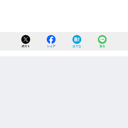
ポスト
シェア
はてな
送る