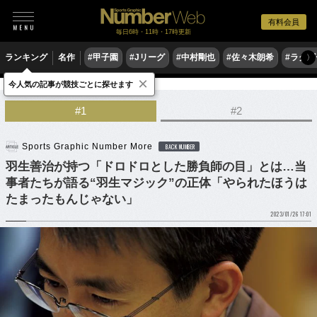
有料会員
毎日6時・11時・17時更新
ランキング
名作
#甲子園
#Jリーグ
#中村剛也
#佐々木朗希
#ラグ
〉
×
今人気の記事が競技ごとに探せます
ゲーム
将棋
#1
#2
Sports Graphic Number More
BACK NUMBER
羽生善治が持つ「ドロドロとした勝負師の目」とは…当
事者たちが語る“羽生マジック”の正体「やられたほうは
たまったもんじゃない」
2023/01/26 17:01