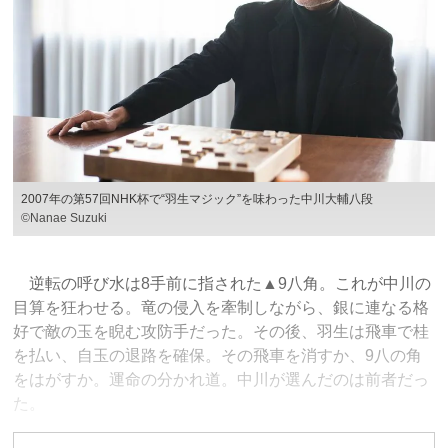
2007年の第57回NHK杯で“羽生マジック”を味わった中川大輔八段
©Nanae Suzuki
逆転の呼び水は8手前に指された▲9八角。これが中川の
目算を狂わせる。竜の侵入を牽制しながら、銀に連なる格
好で敵の玉を睨む攻防手だった。その後、羽生は飛車で桂
を払い、自玉の退路を確保。その飛車を消すか、9八の角
をはがすか。運命の分かれ道。中川が選んだのは前者だっ
た。