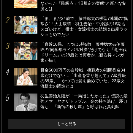
なかった「降級点」“旧規定の実態”と新たな制
度とは
「ま、まだ24歳で」藤井聡太の棋聖7連覇の“異
常さ”「大山康晴・羽生善治・中原誠の16期も
スゴいけど」棋士・女流棋士の結婚＆出産ラッ
シュもめでたい
「直近10局、じつは5勝5敗」藤井聡太vs伊藤
匠の“同学年ライバル対決”だけでなく「竜王戦
ドリーム」の28歳とは何者か…観る将マンガ
家が描く
賞金5000万円の白玲戦、挑戦者の福間香奈34
歳だけでない…「出産を乗り越えて」A級昇級
の39歳、「かつては髪を染めていた」23歳女
流棋士の躍進とは
羽生善治九段が「一局指したかった」伝説の最
強アマ ヤクザトラブル、金の持ち逃げ、駆け
落ち…「新宿の殺し屋」と呼ばれた真剣師
もっと見る