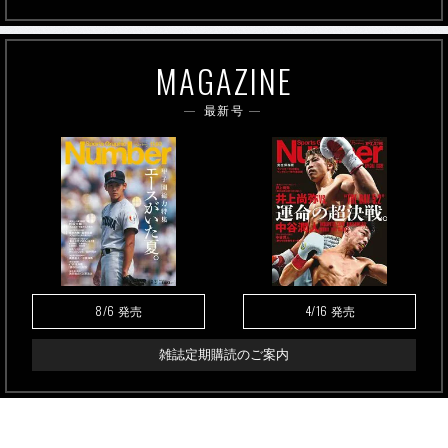
MAGAZINE
最新号
8/6
4/16
発売
発売
雑誌定期購読のご案内