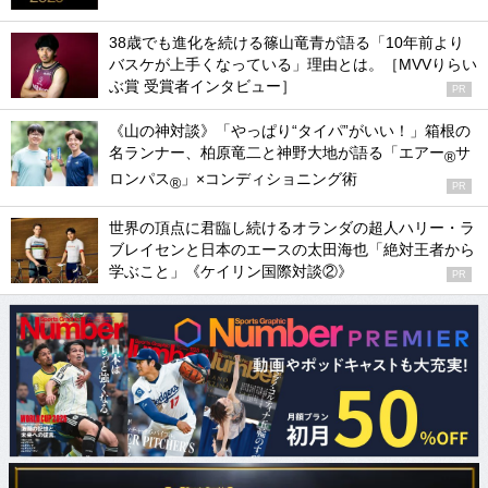
38歳でも進化を続ける篠山竜青が語る「10年前より
バスケが上手くなっている」理由とは。［MVVりらい
ぶ賞 受賞者インタビュー］
PR
《山の神対談》「やっぱり“タイパ”がいい！」箱根の
名ランナー、柏原竜二と神野大地が語る「エアー
サ
®
ロンパス
」×コンディショニング術
®
PR
世界の頂点に君臨し続けるオランダの超人ハリー・ラ
ブレイセンと日本のエースの太田海也「絶対王者から
学ぶこと」《ケイリン国際対談②》
PR