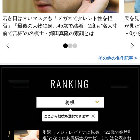
若き日は甘いマスクも「メガネでタレント性を拒
天を見
否」「最後の大物独身…45歳で結婚」2度も“名人寸
が見た
前で苦杯”の名棋士・郷田真隆の素顔とは
－0か
その他の名作記事 >
RANKING
将棋
×
ここから競技を選択できます
最新
24時間
週間
引退→フジテレビアナに転身、“22歳で突然引
退”となった女流棋士のナゼ…じつは公表され